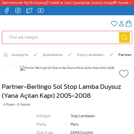
 Ödemelerinde %5 Ek Kazanç
📦 2500₺ ve Üzeri Siparişlerde Ücretsiz Kargo
💳 Havale / E
Anasayfa
Aydınlatma
Stop Lambaları
Partner-
Partner-Berlingo Sol Stop Lamba Duysuz
(Yana Açılan Kapı) 2005-2008
0 Puan - 0 Yorum
Kategori
Stop Lambaları
Marka
Mars
Stok Kodu
EAMAS200151