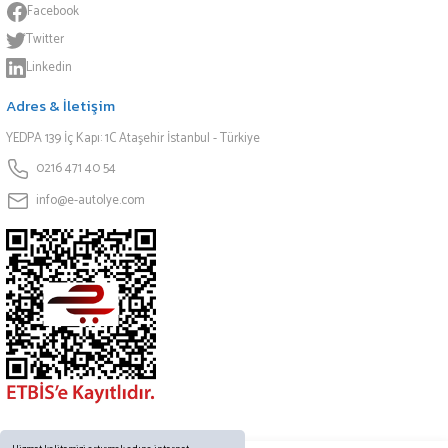
Facebook
Twitter
Linkedin
Adres & İletişim
YEDPA 139 İç Kapı: 1C Ataşehir İstanbul - Türkiye
0216 471 40 54
info@e-autolye.com