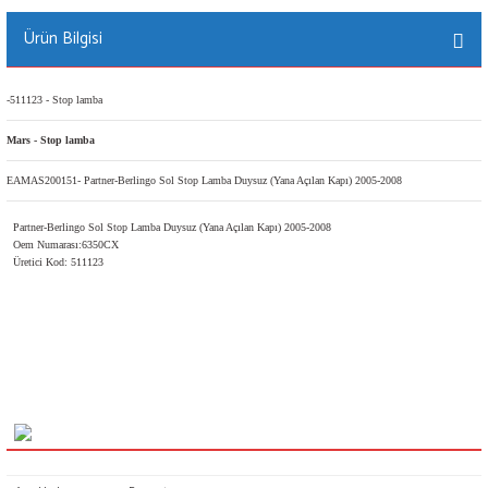
Ürün Bilgisi
-511123 - Stop lamba
Mars - Stop lamba
EAMAS200151- Partner-Berlingo Sol Stop Lamba Duysuz (Yana Açılan Kapı) 2005-2008
Partner-Berlingo Sol Stop Lamba Duysuz (Yana Açılan Kapı) 2005-2008
Oem Numarası:6350CX
Üretici Kod: 511123