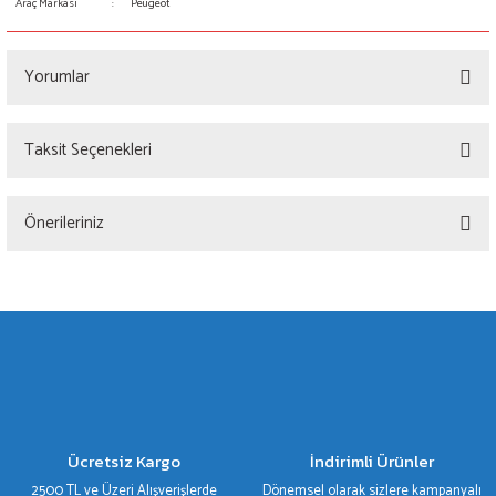
Araç Markası
:
Peugeot
Yorumlar
Taksit Seçenekleri
Bu ürüne ilk yorumu siz yapın!
Önerileriniz
Yorum Yaz
Bu ürünün fiyat bilgisi, resim, ürün açıklamalarında ve diğer konularda yetersiz
gördüğünüz noktaları öneri formunu kullanarak tarafımıza iletebilirsiniz.
Görüş ve önerileriniz için teşekkür ederiz.
Ürün resmi kalitesiz, bozuk veya görüntülenemiyor.
Ürün açıklamasında eksik bilgiler bulunuyor.
Ürün bilgilerinde hatalar bulunuyor.
Ücretsiz Kargo
İndirimli Ürünler
Ürün fiyatı diğer sitelerden daha pahalı.
2500 TL ve Üzeri Alışverişlerde
Dönemsel olarak sizlere kampanyalı