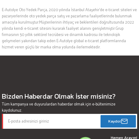
E-Autolye Oto Yedek Parça, 2020 yılında İstanbul Ataşehir’de e-ticaret siteleri ve
pazaryerlerinde oto yedek parça satış ve pazarlama faaliyetlerinde bulunmak
amacıyla kurulmuştur.Müşterilerinin ihtiyaç ve beklentileri doğrultusunda 2022
yılında kendi e-ticaret sitesini kurarak faaliyet alanını genişletmiştir.Grup
firmasının 50 yıllık sektörel tecrübesi ve dinamik kadrosu ile teknolojik
gelişmeleri yakından takip eden E-Autolye global e-ticaret platformlarında
hizmet veren güçlü bir marka olma yolunda ilerlemektedir.
Bizden Haberdar Olmak İster misiniz?
Tüm kampanya ve duyurulardan haberdar olmak için e-bültenimize
kaydolunuz.
Kaydol
Hemen Arayın!