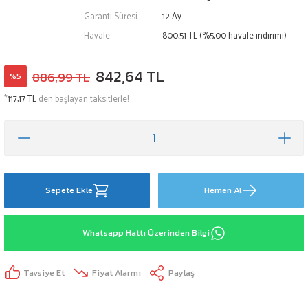
Garanti Süresi
12 Ay
Havale
800,51 TL (%5,00 havale indirimi)
842,64 TL
886,99 TL
%5
*
117,17 TL
den başlayan taksitlerle!
Sepete Ekle
Hemen Al
Whatsapp Hattı Üzerinden Bilgi
Tavsiye Et
Fiyat Alarmı
Paylaş