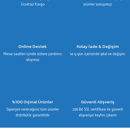
Bu ürüne benzer farklı alternatifler olmalı.
Ücretsiz Kargo
ürünler sunuyoruz
Gönder
Online Destek
Kolay İade & Değişim
Mesai saatleri içinde sizlere yardımcı
14 iş gün içerisinde iptal ve değişim
oluyoruz
%100 Orjinal Ürünler
Güvenli Alışveriş
Siparişini vereceğiniz tüm ürünler
256 Bit SSL sertifikası ile güvenli
distribütör garantilidir
alışverişin keyfini çıkarın