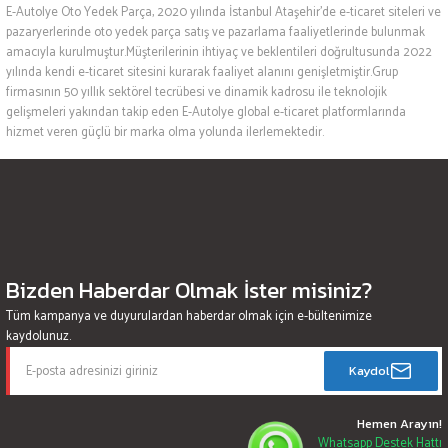
E-Autolye Oto Yedek Parça, 2020 yılında İstanbul Ataşehir’de e-ticaret siteleri ve
pazaryerlerinde oto yedek parça satış ve pazarlama faaliyetlerinde bulunmak
amacıyla kurulmuştur.Müşterilerinin ihtiyaç ve beklentileri doğrultusunda 2022
yılında kendi e-ticaret sitesini kurarak faaliyet alanını genişletmiştir.Grup
firmasının 50 yıllık sektörel tecrübesi ve dinamik kadrosu ile teknolojik
gelişmeleri yakından takip eden E-Autolye global e-ticaret platformlarında
hizmet veren güçlü bir marka olma yolunda ilerlemektedir.
Bizden Haberdar Olmak İster misiniz?
Tüm kampanya ve duyurulardan haberdar olmak için e-bültenimize
kaydolunuz.
Kaydol
Hemen Arayın!
Whatsapp Destek Hattı