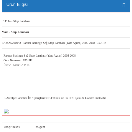
Ürün Bilgisi
511114 - Stop Lambası
Mars - Stop Lambası
EAMAS200043- Partner Berlingo Sağ Stop Lambası (Yana Açılan) 2005-2008 -6351H2
Partner Berlingo Sağ Stop Lambası (Yana Açılan) 2005-2008
Oem Numarası: 6351H2
Üretici Kodu: 511114
E-Autolye Garantisi İle Siparişleriniz E-Faturalı ve En Hızlı Şekilde Gönderilmektedir.
Araç Markası
:
Peugeot