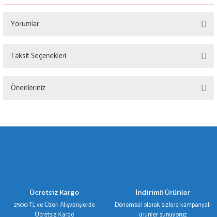
Yorumlar
Taksit Seçenekleri
Bu ürüne ilk yorumu siz yapın!
Önerileriniz
Yorum Yaz
Bu ürünün fiyat bilgisi, resim, ürün açıklamalarında ve diğer konularda yetersiz
gördüğünüz noktaları öneri formunu kullanarak tarafımıza iletebilirsiniz.
Görüş ve önerileriniz için teşekkür ederiz.
Ürün resmi kalitesiz, bozuk veya görüntülenemiyor.
Ürün açıklamasında eksik bilgiler bulunuyor.
Ürün bilgilerinde hatalar bulunuyor.
Ücretsiz Kargo
İndirimli Ürünler
Ürün fiyatı diğer sitelerden daha pahalı.
2500 TL ve Üzeri Alışverişlerde
Dönemsel olarak sizlere kampanyalı
Bu ürüne benzer farklı alternatifler olmalı.
Ücretsiz Kargo
ürünler sunuyoruz