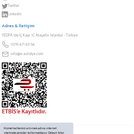
Twitter
Linkedin
Adres & İletişim
YEDPA 139 İç Kapı: 1C Ataşehir İstanbul - Türkiye
0216 471 40 54
info@e-autolye.com
Hizmet kalitemizi artırmak adına internet
sitemizde çerezler kullanmaktayız. Detaylı bilgi