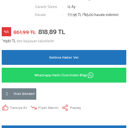
Garanti Süresi
12 Ay
Havale
777,95 TL (%5,00 havale indirimi)
818,89 TL
861,99 TL
%5
*
113,87 TL
den başlayan taksitlerle!
Gelince Haber Ver
Whatsapp Hattı Üzerinden Bilgi
Hızlı Gönderi
Tavsiye Et
Fiyat Alarmı
Paylaş