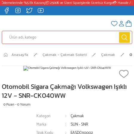
 Ödemelerinde %5 Ek Kazanç
📦 2500₺ ve Üzeri Siparişlerde Ücretsiz Kargo
💳 Havale / E
Anasayfa
Çakmak - Çakmak Soketi
Çakmak
Ot
Otomobil Sigara Çakmağı Volkswagen Işıklı
12V - SNR-CK040WW
0 Puan - 0 Yorum
Kategori
Çakmak
Marka
SUN - SNR
Stok Kodu
EASDC110002