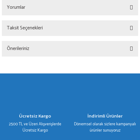
Yorumlar
Taksit Seçenekleri
Bu ürüne ilk yorumu siz yapın!
Önerileriniz
Yorum Yaz
Bu ürünün fiyat bilgisi, resim, ürün açıklamalarında ve diğer konularda yetersiz
gördüğünüz noktaları öneri formunu kullanarak tarafımıza iletebilirsiniz.
Görüş ve önerileriniz için teşekkür ederiz.
Ürün resmi kalitesiz, bozuk veya görüntülenemiyor.
Ürün açıklamasında eksik bilgiler bulunuyor.
Ürün bilgilerinde hatalar bulunuyor.
Ücretsiz Kargo
İndirimli Ürünler
Ürün fiyatı diğer sitelerden daha pahalı.
2500 TL ve Üzeri Alışverişlerde
Dönemsel olarak sizlere kampanyalı
Bu ürüne benzer farklı alternatifler olmalı.
Ücretsiz Kargo
ürünler sunuyoruz