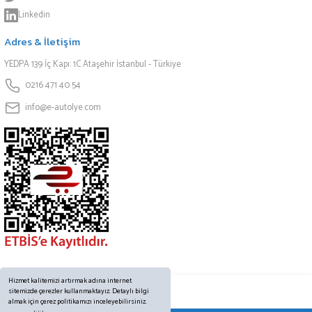
Linkedin
Adres & İletişim
YEDPA 139 İç Kapı: 1C Ataşehir İstanbul - Türkiye
0216 471 40 54
info@e-autolye.com
Hizmet kalitemizi artırmak adına internet
sitemizde çerezler kullanmaktayız. Detaylı bilgi
almak için çerez politikamızı inceleyebilirsiniz.