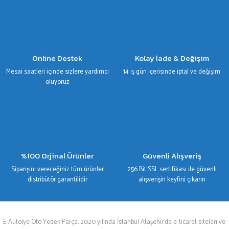
Gönder
Online Destek
Kolay İade & Değişim
Mesai saatleri içinde sizlere yardımcı
14 iş gün içerisinde iptal ve değişim
oluyoruz
%100 Orjinal Ürünler
Güvenli Alışveriş
Siparişini vereceğiniz tüm ürünler
256 Bit SSL sertifikası ile güvenli
distribütör garantilidir
alışverişin keyfini çıkarın
E-Autolye Oto Yedek Parça, 2020 yılında İstanbul Ataşehir’de e-ticaret siteleri ve