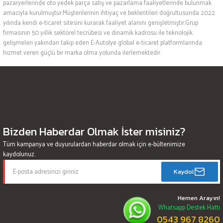
pazaryerlerinde oto yedek parça satış ve pazarlama faaliyetlerinde bulunmak
amacıyla kurulmuştur.Müşterilerinin ihtiyaç ve beklentileri doğrultusunda 2022
yılında kendi e-ticaret sitesini kurarak faaliyet alanını genişletmiştir.Grup
firmasının 50 yıllık sektörel tecrübesi ve dinamik kadrosu ile teknolojik
gelişmeleri yakından takip eden E-Autolye global e-ticaret platformlarında
hizmet veren güçlü bir marka olma yolunda ilerlemektedir.
Bizden Haberdar Olmak İster misiniz?
Tüm kampanya ve duyurulardan haberdar olmak için e-bültenimize
kaydolunuz.
Kaydol
Hemen Arayın!
Whatsapp Destek Hattı
0543 967 8260