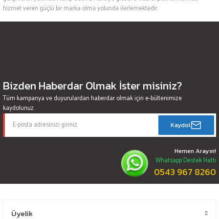
hizmet veren güçlü bir marka olma yolunda ilerlemektedir.
Bizden Haberdar Olmak İster misiniz?
Tüm kampanya ve duyurulardan haberdar olmak için e-bültenimize
kaydolunuz.
Kaydol
Hemen Arayın!
Whatsapp Destek Hattı
0543 967 8260
Üyelik