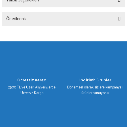
Taksit Seçenekleri
Bu ürüne ilk yorumu siz yapın!
Önerileriniz
Yorum Yaz
Bu ürünün fiyat bilgisi, resim, ürün açıklamalarında ve diğer konularda yetersiz
gördüğünüz noktaları öneri formunu kullanarak tarafımıza iletebilirsiniz.
Görüş ve önerileriniz için teşekkür ederiz.
Ürün resmi kalitesiz, bozuk veya görüntülenemiyor.
Ürün açıklamasında eksik bilgiler bulunuyor.
Ürün bilgilerinde hatalar bulunuyor.
Ücretsiz Kargo
İndirimli Ürünler
Ürün fiyatı diğer sitelerden daha pahalı.
2500 TL ve Üzeri Alışverişlerde
Dönemsel olarak sizlere kampanyalı
Bu ürüne benzer farklı alternatifler olmalı.
Ücretsiz Kargo
ürünler sunuyoruz