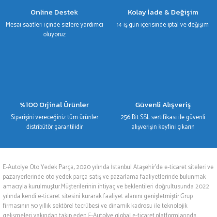
Gönder
Online Destek
Kolay İade & Değişim
Mesai saatleri içinde sizlere yardımcı
14 iş gün içerisinde iptal ve değişim
oluyoruz
%100 Orjinal Ürünler
Güvenli Alışveriş
Siparişini vereceğiniz tüm ürünler
256 Bit SSL sertifikası ile güvenli
distribütör garantilidir
alışverişin keyfini çıkarın
E-Autolye Oto Yedek Parça, 2020 yılında İstanbul Ataşehir’de e-ticaret siteleri ve
pazaryerlerinde oto yedek parça satış ve pazarlama faaliyetlerinde bulunmak
amacıyla kurulmuştur.Müşterilerinin ihtiyaç ve beklentileri doğrultusunda 2022
yılında kendi e-ticaret sitesini kurarak faaliyet alanını genişletmiştir.Grup
firmasının 50 yıllık sektörel tecrübesi ve dinamik kadrosu ile teknolojik
gelişmeleri yakından takip eden E-Autolye global e-ticaret platformlarında