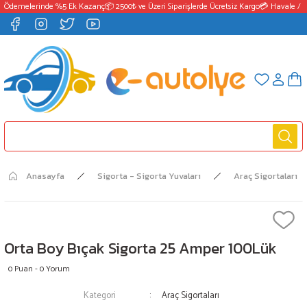
 Ödemelerinde %5 Ek Kazanç
📦 2500₺ ve Üzeri Siparişlerde Ücretsiz Kargo
💳 Havale / E
Anasayfa
Sigorta - Sigorta Yuvaları
Araç Sigortaları
Orta Boy Bıçak Sigorta 25 Amper 100Lük
0 Puan - 0 Yorum
Kategori
Araç Sigortaları