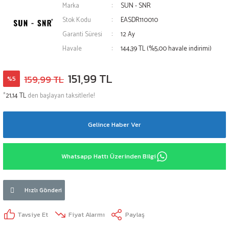
Marka
SUN - SNR
Stok Kodu
EASDR110010
Garanti Süresi
12 Ay
Havale
144,39 TL (%5,00 havale indirimi)
151,99 TL
159,99 TL
%5
*
21,14 TL
den başlayan taksitlerle!
Gelince Haber Ver
Whatsapp Hattı Üzerinden Bilgi
Hızlı Gönderi
Tavsiye Et
Fiyat Alarmı
Paylaş