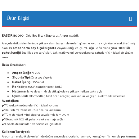
Ürün Bilgisi
EASDR110010
- Orta Boy Bıçak Sigorta 25 Amper 100Lük
Araç elektrik sistemlerinde yüksek akım taşıyan devreleri güvenle korumak için özel olarak üretilmiş
olan
25 amper orta boy bıçak sigorta
, dayanıklılığı ve uyumluluğu ile ön plana çıkar.
100’lük
paket içeriği
, özellikle oto servisleri, bakım atölyeleri ve yedek parça satıcıları için ideal bir çözüm
sunar.
Ürün Özellikleri:
Amper Değeri:
25A
Sigorta Tipi:
Orta boy sigorta
Paket İçeriği:
100 adet
Renk:
Beyaz (20A standart renk kodu)
Malzeme:
Isıya dayanıklı plastik gövde ve yüksek iletken bakır uçlar
Uyumluluk:
Otomobiller, hafif ticari araçlar, karavanlar ve çeşitli elektronik sistemler
Avantajları:
✔️ Yüksek akım devreleri için ideal koruma
✔️ Kaliteli malzeme ile uzun ömürlü kullanım
✔️ Tüm standart mini sigorta yuvalarıyla tam uyum
✔️ Ekonomik 100’lük paket – stok avantajı sağlar
✔️ Oto elektrik ustaları ve servisler için ideal
Kullanım Tavsiyesi:
Aracınızın elektrik devrelerinde doğru amperde sigorta kullanmak, hem güvenlik hem de performans