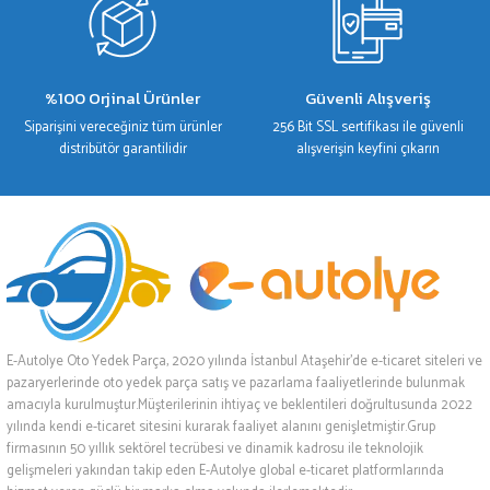
%100 Orjinal Ürünler
Güvenli Alışveriş
Siparişini vereceğiniz tüm ürünler
256 Bit SSL sertifikası ile güvenli
distribütör garantilidir
alışverişin keyfini çıkarın
E-Autolye Oto Yedek Parça, 2020 yılında İstanbul Ataşehir’de e-ticaret siteleri ve
pazaryerlerinde oto yedek parça satış ve pazarlama faaliyetlerinde bulunmak
amacıyla kurulmuştur.Müşterilerinin ihtiyaç ve beklentileri doğrultusunda 2022
yılında kendi e-ticaret sitesini kurarak faaliyet alanını genişletmiştir.Grup
firmasının 50 yıllık sektörel tecrübesi ve dinamik kadrosu ile teknolojik
gelişmeleri yakından takip eden E-Autolye global e-ticaret platformlarında