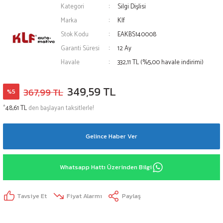
Kategori
Silgi Dişlisi
Marka
Klf
Stok Kodu
EAKBS140008
Garanti Süresi
12 Ay
Havale
332,11 TL (%5,00 havale indirimi)
349,59 TL
367,99 TL
%5
*
48,61 TL
den başlayan taksitlerle!
Gelince Haber Ver
Whatsapp Hattı Üzerinden Bilgi
Tavsiye Et
Fiyat Alarmı
Paylaş