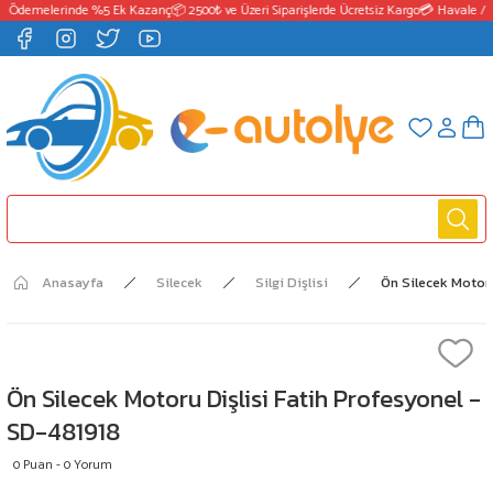
T Ödemelerinde %5 Ek Kazanç
📦 2500₺ ve Üzeri Siparişlerde Ücretsiz Kargo
💳 Havale / E
Anasayfa
Silecek
Silgi Dişlisi
Ön Silecek Motoru
Ön Silecek Motoru Dişlisi Fatih Profesyonel -
SD-481918
0 Puan - 0 Yorum