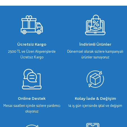
gördüğünüz noktaları öneri formunu kullanarak tarafımıza iletebilirsiniz.
Görüş ve önerileriniz için teşekkür ederiz.
Ürün resmi kalitesiz, bozuk veya görüntülenemiyor.
Ürün açıklamasında eksik bilgiler bulunuyor.
Ürün bilgilerinde hatalar bulunuyor.
Ücretsiz Kargo
İndirimli Ürünler
Ürün fiyatı diğer sitelerden daha pahalı.
2500 TL ve Üzeri Alışverişlerde
Dönemsel olarak sizlere kampanyalı
Bu ürüne benzer farklı alternatifler olmalı.
Ücretsiz Kargo
ürünler sunuyoruz
Gönder
Online Destek
Kolay İade & Değişim
Mesai saatleri içinde sizlere yardımcı
14 iş gün içerisinde iptal ve değişim
oluyoruz