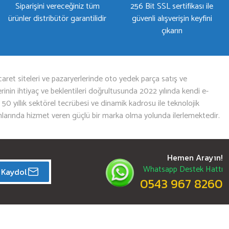
Siparişini vereceğiniz tüm
256 Bit SSL sertifikası ile
ürünler distribütör garantilidir
güvenli alışverişin keyfini
çıkarın
aret siteleri ve pazaryerlerinde oto yedek parça satış ve
nin ihtiyaç ve beklentileri doğrultusunda 2022 yılında kendi e-
n 50 yıllık sektörel tecrübesi ve dinamik kadrosu ile teknolojik
mlarında hizmet veren güçlü bir marka olma yolunda ilerlemektedir.
Hemen Arayın!
Whatsapp Destek Hattı
Kaydol
0543 967 8260