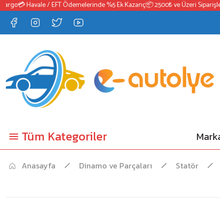
rgo
💳 Havale / EFT Ödemelerinde %5 Ek Kazanç
📦 2500₺ ve Üzeri Siparişlerd
Tüm Kategoriler
Marka
Anasayfa
Dinamo ve Parçaları
Statör