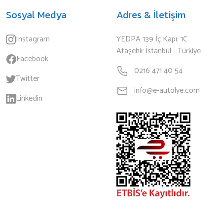
Sosyal Medya
Adres & İletişim
Instagram
YEDPA 139 İç Kapı: 1C
Ataşehir İstanbul - Türkiye
Facebook
0216 471 40 54
Twitter
info@e-autolye.com
Linkedin