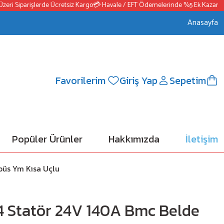
 Siparişlerde Ücretsiz Kargo
💳 Havale / EFT Ödemelerinde %5 Ek Kazanç
📦25
Anasayfa
Favorilerim
Giriş Yap
Sepetim
Popüler Ürünler
Hakkımızda
İletişim
üs Ym Kısa Uçlu
 Statör 24V 140A Bmc Belde