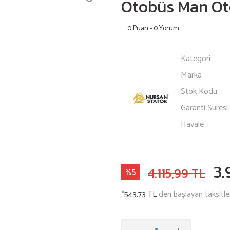
Otobüs Man Ot
0 Puan - 0 Yorum
Kategori
Marka
Stok Kodu
Garanti Süresi
Havale
3.
4.115,99 TL
%5
*
543,73 TL
den başlayan taksitler