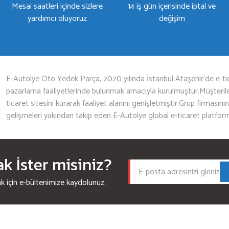
Mesai saatleri içinde sizlere
14 iş gün içerisinde iptal ve
yardımcı oluyoruz
değişim
Gönder
E-Autolye Oto Yedek Parça, 2020 yılında İstanbul Ataşehir’de e-tic
pazarlama faaliyetlerinde bulunmak amacıyla kurulmuştur.Müşterileri
ticaret sitesini kurarak faaliyet alanını genişletmiştir.Grup firmasını
gelişmeleri yakından takip eden E-Autolye global e-ticaret platfor
 İster misiniz?
için e-bültenimize kaydolunuz.