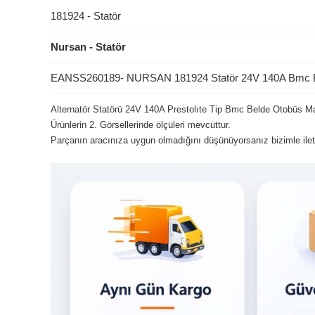
181924 - Statör
Nursan - Statör
EANSS260189- NURSAN 181924 Statör 24V 140A Bmc B
Alternatör Statörü 24V 140A Prestolıte Tip Bmc Belde Otobüs 
Ürünlerin 2. Görsellerinde ölçüleri mevcuttur.
Parçanın aracınıza uygun olmadığını düşünüyorsanız bizimle ileti