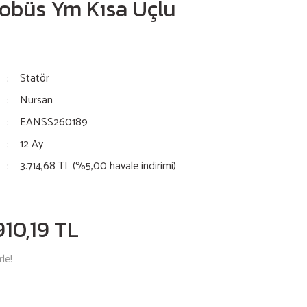
obüs Ym Kısa Uçlu
Statör
Nursan
EANSS260189
12 Ay
3.714,68 TL (%5,00 havale indirimi)
910,19 TL
le!