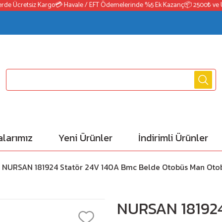
e Ücretsiz Kargo
💳 Havale / EFT Ödemelerinde %5 Ek Kazanç
📦 2500₺ ve Üzeri
larımız
Yeni Ürünler
İndirimli Ürünler
NURSAN 181924 Statör 24V 140A Bmc Belde Otobüs Man Otob
NURSAN 181924