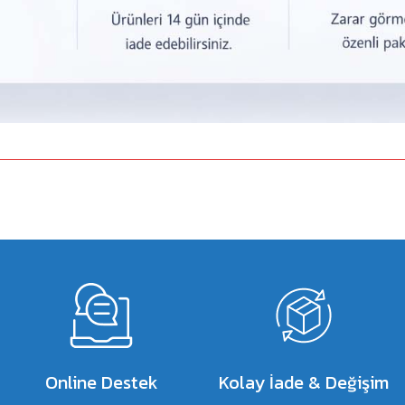
a yetersiz gördüğünüz noktaları öneri formunu kullanarak tarafımıza iletebilirsiniz.
Bu ürüne ilk yorumu siz yapın!
Yorum Yaz
Online Destek
Kolay İade & Değişim