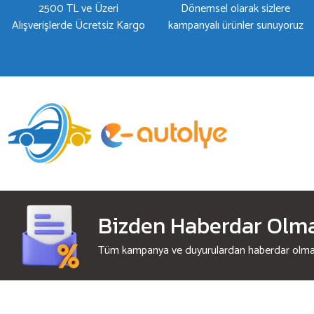
2500 TL ve Üzeri
Dönemsel olarak sizlere
Alışverişlerde Ücretsiz Kargo
kampanyalı ürünler sunuyoruz
Bizden Haberdar Olmak
Tüm kampanya ve duyurulardan haberdar olmak 