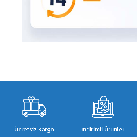
Bu ürünün fiyat bilgisi, resim, ürün açıklamalarında ve diğer konulard
Görüş ve önerileriniz için teşekkür ederiz.
Ürün resmi kalitesiz, bozuk veya görüntülenemiyor.
Ürün açıklamasında eksik bilgiler bulunuyor.
Ürün bilgilerinde hatalar bulunuyor.
Ürün fiyatı diğer sitelerden daha pahalı.
Bu ürüne benzer farklı alternatifler olmalı.
Ücretsiz Kargo
İndirimli Ürünler