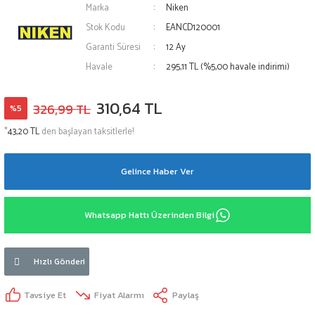
Marka
Niken
Stok Kodu
EANCD120001
Garanti Süresi
12 Ay
Havale
295,11 TL (%5,00 havale indirimi)
310,64 TL
326,99 TL
%5
*
43,20 TL
den başlayan taksitlerle!
Gelince Haber Ver
Whatsapp Hattı Üzerinden Bilgi
Hızlı Gönderi
Tavsiye Et
Fiyat Alarmı
Paylaş