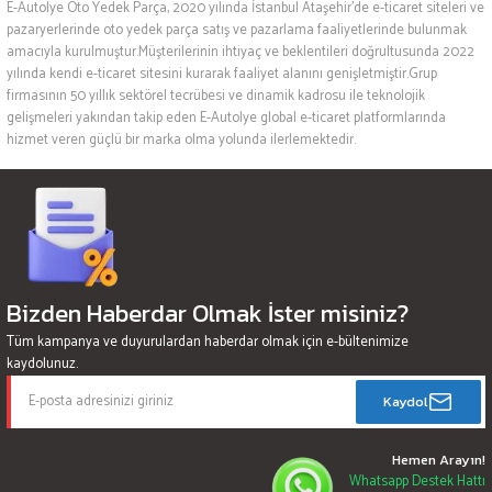
E-Autolye Oto Yedek Parça, 2020 yılında İstanbul Ataşehir’de e-ticaret siteleri ve
pazaryerlerinde oto yedek parça satış ve pazarlama faaliyetlerinde bulunmak
amacıyla kurulmuştur.Müşterilerinin ihtiyaç ve beklentileri doğrultusunda 2022
yılında kendi e-ticaret sitesini kurarak faaliyet alanını genişletmiştir.Grup
firmasının 50 yıllık sektörel tecrübesi ve dinamik kadrosu ile teknolojik
gelişmeleri yakından takip eden E-Autolye global e-ticaret platformlarında
hizmet veren güçlü bir marka olma yolunda ilerlemektedir.
Bizden Haberdar Olmak İster misiniz?
Tüm kampanya ve duyurulardan haberdar olmak için e-bültenimize
kaydolunuz.
Kaydol
Hemen Arayın!
Whatsapp Destek Hattı