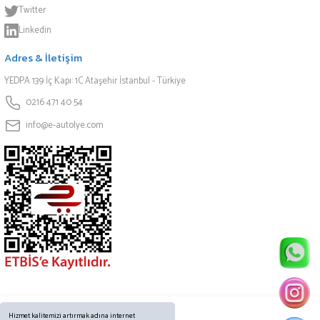
Twitter
Linkedin
Adres & İletişim
YEDPA 139 İç Kapı: 1C Ataşehir İstanbul - Türkiye
0216 471 40 54
info@e-autolye.com
Hizmet kalitemizi artırmak adına internet