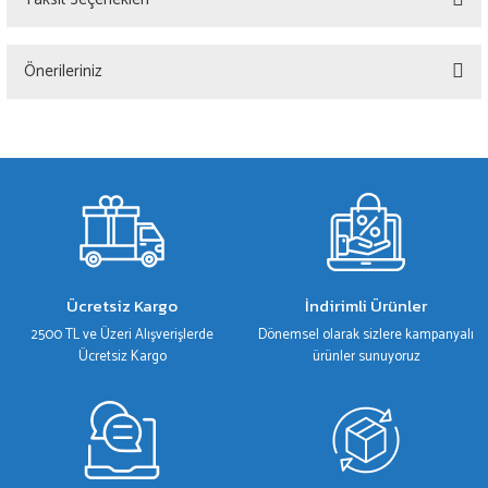
Bu ürüne ilk yorumu siz yapın!
Önerileriniz
Yorum Yaz
Bu ürünün fiyat bilgisi, resim, ürün açıklamalarında ve diğer konularda yetersiz
gördüğünüz noktaları öneri formunu kullanarak tarafımıza iletebilirsiniz.
Görüş ve önerileriniz için teşekkür ederiz.
Ürün resmi kalitesiz, bozuk veya görüntülenemiyor.
Ürün açıklamasında eksik bilgiler bulunuyor.
Ürün bilgilerinde hatalar bulunuyor.
Ücretsiz Kargo
İndirimli Ürünler
Ürün fiyatı diğer sitelerden daha pahalı.
2500 TL ve Üzeri Alışverişlerde
Dönemsel olarak sizlere kampanyalı
Bu ürüne benzer farklı alternatifler olmalı.
Ücretsiz Kargo
ürünler sunuyoruz