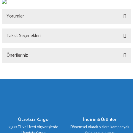
Yorumlar
Taksit Seçenekleri
Bu ürüne ilk yorumu siz yapın!
Önerileriniz
Yorum Yaz
Bu ürünün fiyat bilgisi, resim, ürün açıklamalarında ve diğer konularda yetersiz
gördüğünüz noktaları öneri formunu kullanarak tarafımıza iletebilirsiniz.
Görüş ve önerileriniz için teşekkür ederiz.
Ürün resmi kalitesiz, bozuk veya görüntülenemiyor.
Ürün açıklamasında eksik bilgiler bulunuyor.
Ürün bilgilerinde hatalar bulunuyor.
Ücretsiz Kargo
İndirimli Ürünler
Ürün fiyatı diğer sitelerden daha pahalı.
2500 TL ve Üzeri Alışverişlerde
Dönemsel olarak sizlere kampanyalı
Bu ürüne benzer farklı alternatifler olmalı.