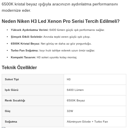
6500K kristal beyaz ışığıyla aracınızın aydınlatma performansını
modernize eder.
Neden Niken H3 Led Xenon Pro Serisi Tercih Edilmeli?
Yüksek Aydınlatma Verimi:
6400 lümen güçlü ışık performansı sağlar.
Şimşek Etkili Selektör:
Anında tepki veren güçlü ışık çıkışı.
6500K Kristal Beyaz:
Net görüş ve daha az göz yorgunluğu.
Turbo Fan Soğutma:
Isıyı hızlı tahliye ederek uzun ömür sağlar.
Kompakt Tasarım:
H3 soket uyumlu kolay montaj.
Teknik Özellikler
Soket Tipi
H3
Işık Gücü
6400 Lümen
Renk Sıcaklığı
6500K Beyaz
Güç
32W
Soğutma
Alüminyum Gövde + Turbo Fan