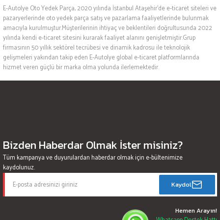
E-Autolye Oto Yedek Parça, 2020 yılında İstanbul Ataşehir’de e-ticaret siteleri ve
pazaryerlerinde oto yedek parça satış ve pazarlama faaliyetlerinde bulunmak
amacıyla kurulmuştur.Müşterilerinin ihtiyaç ve beklentileri doğrultusunda 2022
yılında kendi e-ticaret sitesini kurarak faaliyet alanını genişletmiştir.Grup
firmasının 50 yıllık sektörel tecrübesi ve dinamik kadrosu ile teknolojik
gelişmeleri yakından takip eden E-Autolye global e-ticaret platformlarında
hizmet veren güçlü bir marka olma yolunda ilerlemektedir.
Bizden Haberdar Olmak İster misiniz?
Tüm kampanya ve duyurulardan haberdar olmak için e-bültenimize
kaydolunuz.
Kaydol
Hemen Arayın!