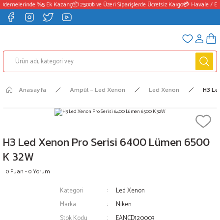
Ödemelerinde %5 Ek Kazanç
📦 2500₺ ve Üzeri Siparişlerde Ücretsiz Kargo
💳 Havale / EF
Anasayfa
Ampül - Led Xenon
Led Xenon
H3 Le
H3 Led Xenon Pro Serisi 6400 Lümen 6500
K 32W
0 Puan - 0 Yorum
Kategori
Led Xenon
Marka
Niken
Stok Kodu
EANCD120003