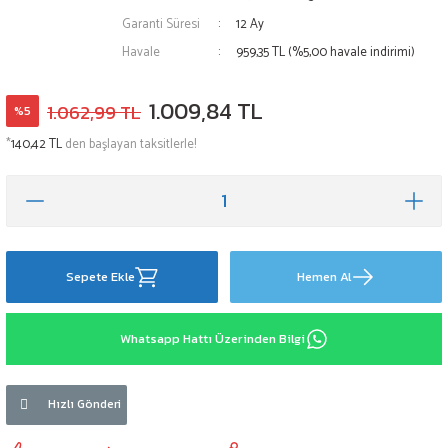
Garanti Süresi
12 Ay
Havale
959,35 TL (%5,00 havale indirimi)
1.009,84 TL
1.062,99 TL
%5
*
140,42 TL
den başlayan taksitlerle!
Sepete Ekle
Hemen Al
Whatsapp Hattı Üzerinden Bilgi
Hızlı Gönderi