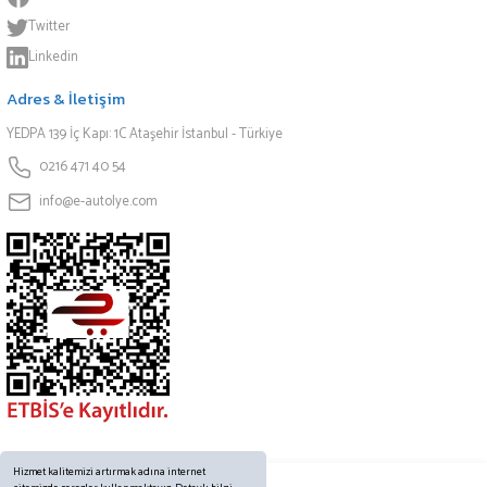
Twitter
Linkedin
Adres & İletişim
YEDPA 139 İç Kapı: 1C Ataşehir İstanbul - Türkiye
0216 471 40 54
info@e-autolye.com
Hizmet kalitemizi artırmak adına internet