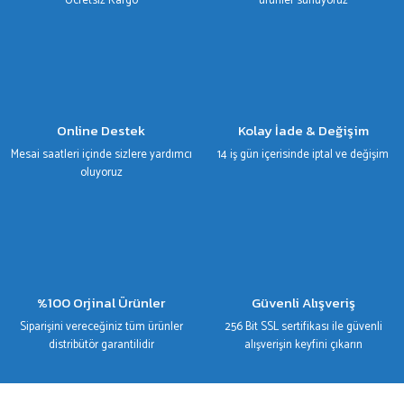
Ücretsiz Kargo
ürünler sunuyoruz
Gönder
Online Destek
Kolay İade & Değişim
Mesai saatleri içinde sizlere yardımcı
14 iş gün içerisinde iptal ve değişim
oluyoruz
%100 Orjinal Ürünler
Güvenli Alışveriş
Siparişini vereceğiniz tüm ürünler
256 Bit SSL sertifikası ile güvenli
distribütör garantilidir
alışverişin keyfini çıkarın