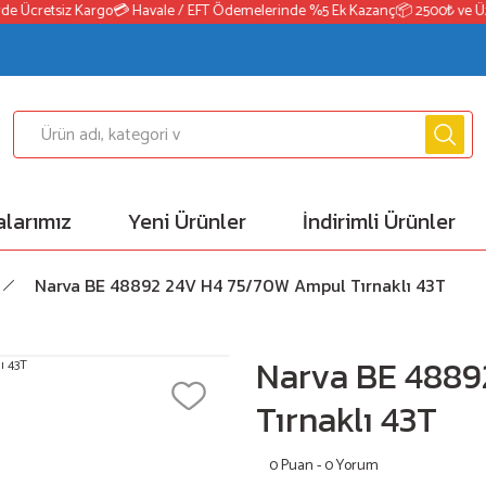
e Ücretsiz Kargo
💳 Havale / EFT Ödemelerinde %5 Ek Kazanç
📦 2500₺ ve Üzeri
larımız
Yeni Ürünler
İndirimli Ürünler
Narva BE 48892 24V H4 75/70W Ampul Tırnaklı 43T
Narva BE 4889
Tırnaklı 43T
0 Puan - 0 Yorum