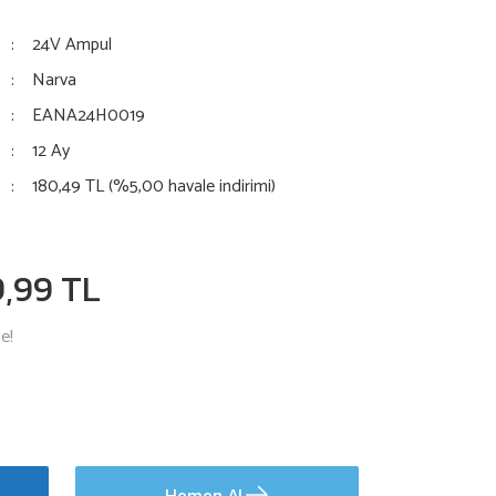
24V Ampul
Narva
EANA24H0019
12 Ay
180,49 TL (%5,00 havale indirimi)
9,99 TL
e!
Hemen Al