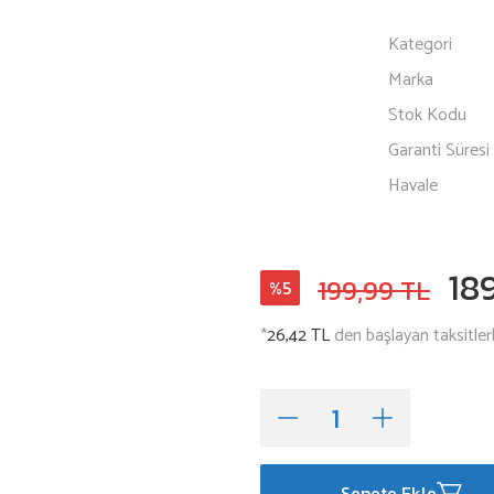
Kategori
Marka
Stok Kodu
Garanti Süresi
Havale
18
199,99 TL
%5
*
26,42 TL
den başlayan taksitlerl
Sepete Ekle