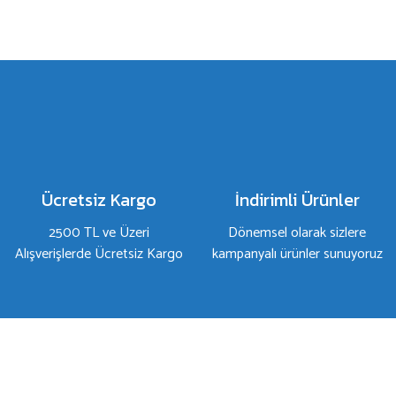
Bu ürünün fiyat bilgisi, resim, ürün açıklamalarında ve diğer konulard
Görüş ve önerileriniz için teşekkür ederiz.
Ürün resmi kalitesiz, bozuk veya görüntülenemiyor.
Ürün açıklamasında eksik bilgiler bulunuyor.
Ürün bilgilerinde hatalar bulunuyor.
Ürün fiyatı diğer sitelerden daha pahalı.
Bu ürüne benzer farklı alternatifler olmalı.
Ücretsiz Kargo
İndirimli Ürünler
2500 TL ve Üzeri
Dönemsel olarak sizlere
Alışverişlerde Ücretsiz Kargo
kampanyalı ürünler sunuyoruz