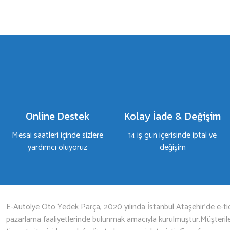
a yetersiz gördüğünüz noktaları öneri formunu kullanarak tarafımıza iletebilirsiniz.
Bu ürüne ilk yorumu siz yapın!
Yorum Yaz
Online Destek
Kolay İade & Değişim
Mesai saatleri içinde sizlere
14 iş gün içerisinde iptal ve
yardımcı oluyoruz
değişim
Gönder
E-Autolye Oto Yedek Parça, 2020 yılında İstanbul Ataşehir’de e-tic
pazarlama faaliyetlerinde bulunmak amacıyla kurulmuştur.Müşterileri