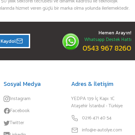
n 50 yıllık sektörel tecrübesi ve dinamik kadrosu ile teknolojik
mlarında hizmet veren güçlü bir marka olma yolunda ilerlemektedir.
Hemen Arayın!
Whatsapp Destek Hattı
Kaydol
0543 967 8260
Sosyal Medya
Adres & İletişim
Instagram
YEDPA 139 İç Kapı: 1C
Ataşehir İstanbul - Türkiye
Facebook
0216 471 40 54
Twitter
info@e-autolye.com
Linkedin