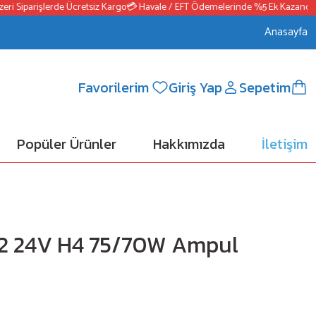
 Siparişlerde Ücretsiz Kargo
💳 Havale / EFT Ödemelerinde %5 Ek Kazanç
📦25
Anasayfa
Favorilerim
Giriş Yap
Sepetim
Popüler Ürünler
Hakkımızda
İletişim
2 24V H4 75/70W Ampul