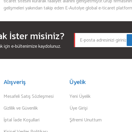
ticaret sitesini kurarak faaliyet alanını genişletmiştir.Grup firmasını
gelişmeleri yakından takip eden E-Autolye global e-ticaret platfor
 İster misiniz?
için e-bültenimize kaydolunuz.
Alışveriş
Üyelik
Mesafeli Satış Sözleşmesi
Yeni Üyelik
Gizlilik ve Güvenlik
Üye Girişi
İptal İade Koşullari
Şifremi Unuttum
Kişisel Veriler Politikası