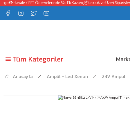
rgo
💳 Havale / EFT Ödemelerinde %5 Ek Kazanç
📦 2500₺ ve Üzeri Siparişlerd
Tüm Kategoriler
Marka
Anasayfa
Ampül - Led Xenon
24V Ampul