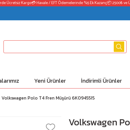
 Ücretsiz Kargo
💳 Havale / EFT Ödemelerinde %5 Ek Kazanç
📦 2500₺ ve Üzeri
larımız
Yeni Ürünler
İndirimli Ürünler
Volkswagen Polo T4 Fren Müşürü 6K0945515
Volkswagen Po