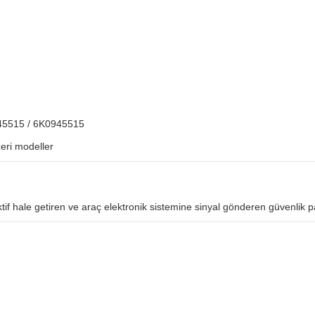
45515 / 6K0945515
eri modeller
f hale getiren ve araç elektronik sistemine sinyal gönderen güvenlik parça