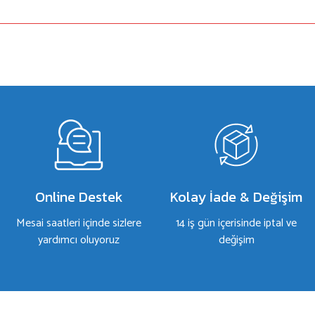
a yetersiz gördüğünüz noktaları öneri formunu kullanarak tarafımıza iletebilirsiniz.
Bu ürüne ilk yorumu siz yapın!
Yorum Yaz
Online Destek
Kolay İade & Değişim
Mesai saatleri içinde sizlere
14 iş gün içerisinde iptal ve
yardımcı oluyoruz
değişim
Gönder