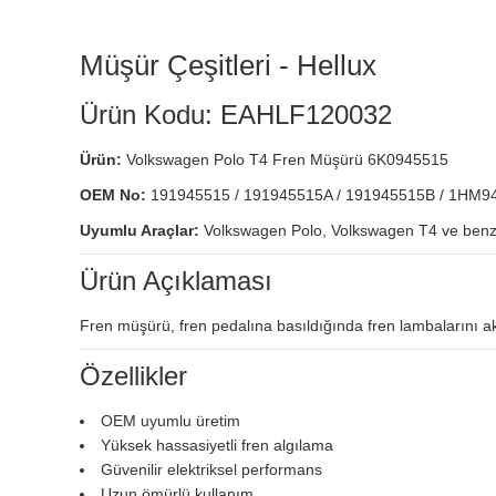
Müşür Çeşitleri - Hellux
Ürün Kodu: EAHLF120032
Ürün:
Volkswagen Polo T4 Fren Müşürü 6K0945515
OEM No:
191945515 / 191945515A / 191945515B / 1HM9
Uyumlu Araçlar:
Volkswagen Polo, Volkswagen T4 ve benz
Ürün Açıklaması
Fren müşürü, fren pedalına basıldığında fren lambalarını akti
Özellikler
OEM uyumlu üretim
Yüksek hassasiyetli fren algılama
Güvenilir elektriksel performans
Uzun ömürlü kullanım