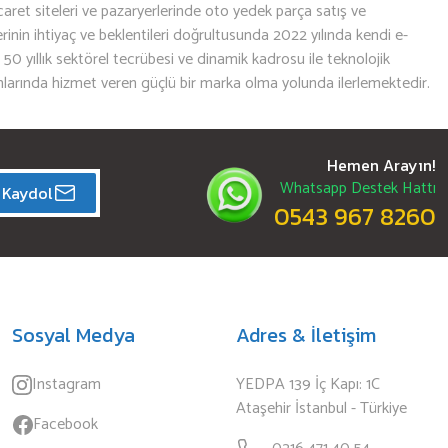
aret siteleri ve pazaryerlerinde oto yedek parça satış ve
nin ihtiyaç ve beklentileri doğrultusunda 2022 yılında kendi e-
n 50 yıllık sektörel tecrübesi ve dinamik kadrosu ile teknolojik
mlarında hizmet veren güçlü bir marka olma yolunda ilerlemektedir.
Hemen Arayın!
Whatsapp Destek Hattı
Kaydol
0543 967 8260
Sosyal Medya
Adres & İletişim
Instagram
YEDPA 139 İç Kapı: 1C
Ataşehir İstanbul - Türkiye
Facebook