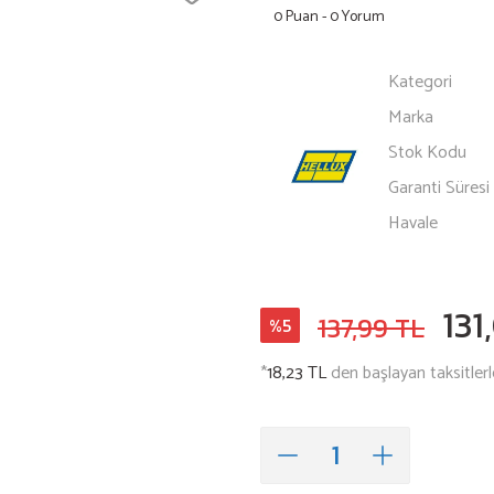
0 Puan - 0 Yorum
Kategori
Marka
Stok Kodu
Garanti Süresi
Havale
131
137,99 TL
%5
*
18,23 TL
den başlayan taksitlerl