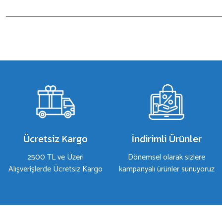
Bu ürünün fiyat bilgisi, resim, ürün açıklamalarında ve diğer konulard
Görüş ve önerileriniz için teşekkür ederiz.
Ürün resmi kalitesiz, bozuk veya görüntülenemiyor.
Ürün açıklamasında eksik bilgiler bulunuyor.
Ürün bilgilerinde hatalar bulunuyor.
Ürün fiyatı diğer sitelerden daha pahalı.
Bu ürüne benzer farklı alternatifler olmalı.
Ücretsiz Kargo
İndirimli Ürünler
2500 TL ve Üzeri
Dönemsel olarak sizlere
Alışverişlerde Ücretsiz Kargo
kampanyalı ürünler sunuyoruz