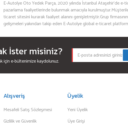
E-Autolye Oto Yedek Parça, 2020 yılında İstanbul Ataşehir’de e-tic
pazarlama faaliyetlerinde bulunmak amacıyla kurulmuştur.Müşterileri
ticaret sitesini kurarak faaliyet alanını genişletmiştir.Grup firmasını
gelişmeleri yakından takip eden E-Autolye global e-ticaret platfor
 İster misiniz?
için e-bültenimize kaydolunuz.
Alışveriş
Üyelik
Mesafeli Satış Sözleşmesi
Yeni Üyelik
Gizlilik ve Güvenlik
Üye Girişi