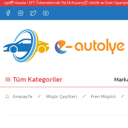
go
💳 Havale / EFT Ödemelerinde %5 Ek Kazanç
📦 2500₺ ve Üzeri Siparişlerde
Tüm Kategoriler
Marka
Anasayfa
Müşür Çeşitleri
Fren Müşürü