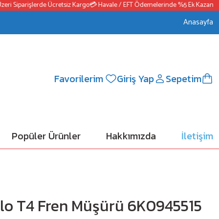
 Siparişlerde Ücretsiz Kargo
💳 Havale / EFT Ödemelerinde %5 Ek Kazanç
📦25
Anasayfa
Favorilerim
Giriş Yap
Sepetim
Popüler Ürünler
Hakkımızda
İletişim
lo T4 Fren Müşürü 6K0945515