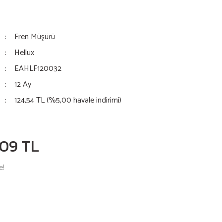
Fren Müşürü
Hellux
EAHLF120032
12 Ay
124,54 TL (%5,00 havale indirimi)
,09 TL
e!