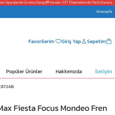
Siparişlerde Ücretsiz Kargo
💳 Havale / EFT Ödemelerinde %5 Ek Kazanç
📦250
Anasayfa
Favorilerim
Giriş Yap
Sepetim
Popüler Ürünler
Hakkımızda
İletişim
9C872AB
Max Fiesta Focus Mondeo Fren