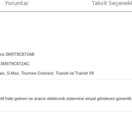
Yorumlar
Taksit Seçenekl
şürü 3M5T9C872AB
 / 3M5T9C872AC
, S-Max, Tourneo Connect, Transit ve Transit VII
if hale getiren ve aracın elektronik sistemine sinyal gönderen güvenlik 