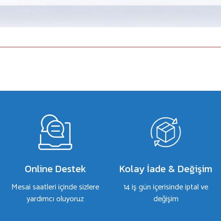
a yetersiz gördüğünüz noktaları öneri formunu kullanarak tarafımıza iletebilirsiniz.
Bu ürüne ilk yorumu siz yapın!
Yorum Yaz
Online Destek
Kolay İade & Değişim
Mesai saatleri içinde sizlere
14 iş gün içerisinde iptal ve
yardımcı oluyoruz
değişim