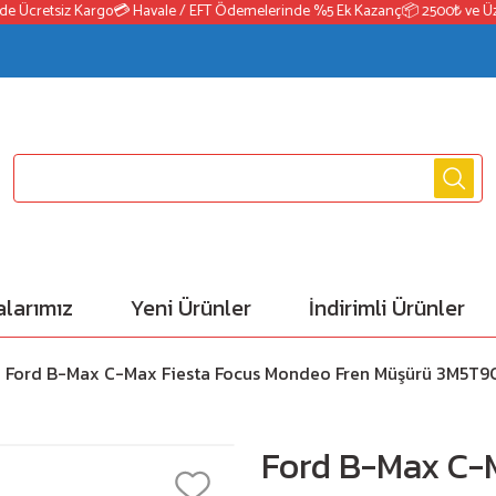
Ücretsiz Kargo
💳 Havale / EFT Ödemelerinde %5 Ek Kazanç
📦 2500₺ ve Üzeri 
larımız
Yeni Ürünler
İndirimli Ürünler
Ford B-Max C-Max Fiesta Focus Mondeo Fren Müşürü 3M5T
Ford B-Max C-