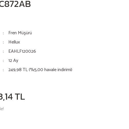
9C872AB
Fren Müşürü
Hellux
EAHLF120026
12 Ay
249,98 TL (%5,00 havale indirimi)
3,14 TL
le!