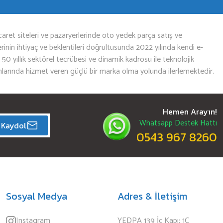
aret siteleri ve pazaryerlerinde oto yedek parça satış ve
nin ihtiyaç ve beklentileri doğrultusunda 2022 yılında kendi e-
n 50 yıllık sektörel tecrübesi ve dinamik kadrosu ile teknolojik
mlarında hizmet veren güçlü bir marka olma yolunda ilerlemektedir.
Hemen Arayın!
Whatsapp Destek Hattı
Kaydol
0543 967 8260
Sosyal Medya
Adres & İletişim
Instagram
YEDPA 139 İç Kapı: 1C