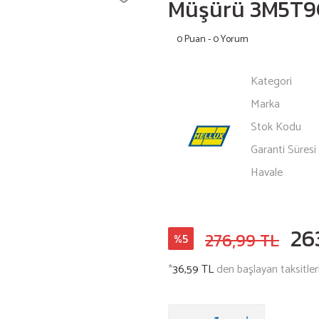
Müşürü 3M5T
0 Puan - 0 Yorum
Kategori
Marka
Stok Kodu
Garanti Süresi
Havale
26
276,99 TL
%5
*
36,59 TL
den başlayan taksitler