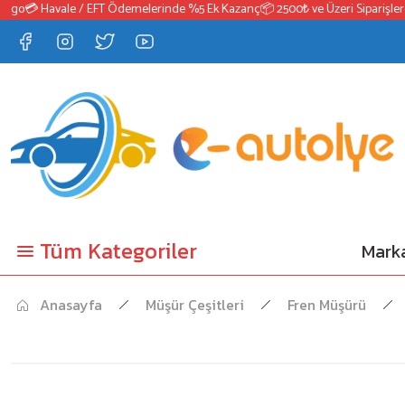
o
💳 Havale / EFT Ödemelerinde %5 Ek Kazanç
📦 2500₺ ve Üzeri Siparişlerde 
Tüm Kategoriler
Marka
Anasayfa
Müşür Çeşitleri
Fren Müşürü