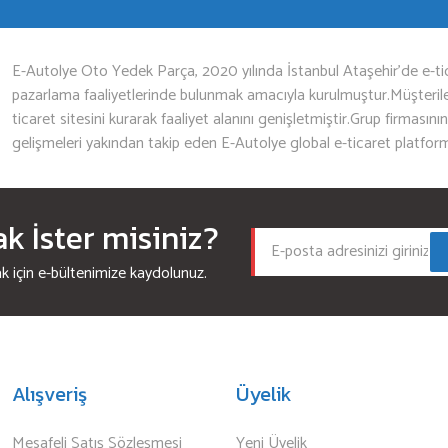
Gönder
E-Autolye Oto Yedek Parça, 2020 yılında İstanbul Ataşehir’de e-tic
pazarlama faaliyetlerinde bulunmak amacıyla kurulmuştur.Müşterileri
ticaret sitesini kurarak faaliyet alanını genişletmiştir.Grup firmasını
gelişmeleri yakından takip eden E-Autolye global e-ticaret platfor
 İster misiniz?
için e-bültenimize kaydolunuz.
Alışveriş
Üyelik
Mesafeli Satış Sözleşmesi
Yeni Üyelik