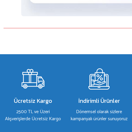
Bu ürünün fiyat bilgisi, resim, ürün açıklamalarında ve diğer konulard
Görüş ve önerileriniz için teşekkür ederiz.
Ürün resmi kalitesiz, bozuk veya görüntülenemiyor.
Ürün açıklamasında eksik bilgiler bulunuyor.
Ürün bilgilerinde hatalar bulunuyor.
Ürün fiyatı diğer sitelerden daha pahalı.
Bu ürüne benzer farklı alternatifler olmalı.
Ücretsiz Kargo
İndirimli Ürünler
2500 TL ve Üzeri
Dönemsel olarak sizlere
Alışverişlerde Ücretsiz Kargo
kampanyalı ürünler sunuyoruz