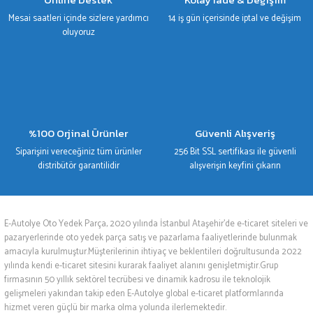
Mesai saatleri içinde sizlere yardımcı
14 iş gün içerisinde iptal ve değişim
oluyoruz
%100 Orjinal Ürünler
Güvenli Alışveriş
Siparişini vereceğiniz tüm ürünler
256 Bit SSL sertifikası ile güvenli
distribütör garantilidir
alışverişin keyfini çıkarın
E-Autolye Oto Yedek Parça, 2020 yılında İstanbul Ataşehir’de e-ticaret siteleri ve
pazaryerlerinde oto yedek parça satış ve pazarlama faaliyetlerinde bulunmak
amacıyla kurulmuştur.Müşterilerinin ihtiyaç ve beklentileri doğrultusunda 2022
yılında kendi e-ticaret sitesini kurarak faaliyet alanını genişletmiştir.Grup
firmasının 50 yıllık sektörel tecrübesi ve dinamik kadrosu ile teknolojik
gelişmeleri yakından takip eden E-Autolye global e-ticaret platformlarında
hizmet veren güçlü bir marka olma yolunda ilerlemektedir.