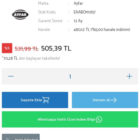
Marka
Ayfar
Stok Kodu
EAABO110157
Garanti Süresi
12 Ay
Havale
480,12 TL (%5,00 havale indirimi)
505,39 TL
531,99 TL
%5
*
70,28 TL
den başlayan taksitlerle!
Sepete Ekle
Hemen Al
Whatsapp Hattı Üzerinden Bilgi
Hızlı Gönderi