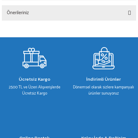
Önerileriniz
Yorum Yaz
Bu ürünün fiyat bilgisi, resim, ürün açıklamalarında ve diğer konularda yetersiz
gördüğünüz noktaları öneri formunu kullanarak tarafımıza iletebilirsiniz.
Görüş ve önerileriniz için teşekkür ederiz.
Ürün resmi kalitesiz, bozuk veya görüntülenemiyor.
Ürün açıklamasında eksik bilgiler bulunuyor.
Ürün bilgilerinde hatalar bulunuyor.
Ücretsiz Kargo
İndirimli Ürünler
Ürün fiyatı diğer sitelerden daha pahalı.
2500 TL ve Üzeri Alışverişlerde
Dönemsel olarak sizlere kampanyalı
Bu ürüne benzer farklı alternatifler olmalı.
Ücretsiz Kargo
ürünler sunuyoruz
Gönder
Online Destek
Kolay İade & Değişim