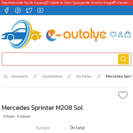
 Ödemelerinde %5 Ek Kazanç
📦 2500₺ ve Üzeri Siparişlerde Ücretsiz Kargo
💳 Havale / E
Anasayfa
Aydınlatma
Ön Farlar
Mercedes Sprin
Mercedes Sprinter M208 Sol
0 Puan - 0 Yorum
Kategori
Ön Farlar