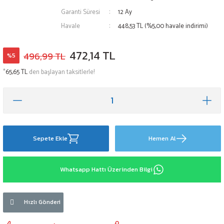
Garanti Süresi
12 Ay
Havale
448,53 TL (%5,00 havale indirimi)
472,14 TL
496,99 TL
%5
*
65,65 TL
den başlayan taksitlerle!
Sepete Ekle
Hemen Al
Whatsapp Hattı Üzerinden Bilgi
Hızlı Gönderi