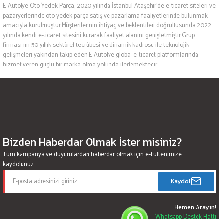
E-Autolye Oto Yedek Parça, 2020 yılında İstanbul Ataşehir’de e-ticaret siteleri ve
pazaryerlerinde oto yedek parça satış ve pazarlama faaliyetlerinde bulunmak
amacıyla kurulmuştur.Müşterilerinin ihtiyaç ve beklentileri doğrultusunda 2022
yılında kendi e-ticaret sitesini kurarak faaliyet alanını genişletmiştir.Grup
firmasının 50 yıllık sektörel tecrübesi ve dinamik kadrosu ile teknolojik
gelişmeleri yakından takip eden E-Autolye global e-ticaret platformlarında
hizmet veren güçlü bir marka olma yolunda ilerlemektedir.
Bizden Haberdar Olmak İster misiniz?
Tüm kampanya ve duyurulardan haberdar olmak için e-bültenimize
kaydolunuz.
Kaydol
Hemen Arayın!
Whatsapp Destek Hattı