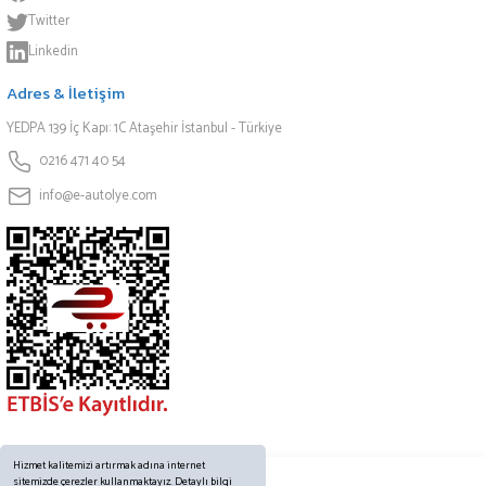
Twitter
Linkedin
Adres & İletişim
YEDPA 139 İç Kapı: 1C Ataşehir İstanbul - Türkiye
0216 471 40 54
info@e-autolye.com
Hizmet kalitemizi artırmak adına internet
sitemizde çerezler kullanmaktayız. Detaylı bilgi