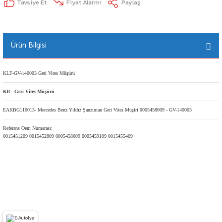
Tavsiye Et
Fiyat Alarmı
Paylaş
Ürün Bilgisi
KLF-GV-140003 Geri Vites Müşürü
Klf - Geri Vites Müşürü
EAKBG110013- Mercedes Benz Yıldız Şanzıman Geri Vites Müşiri 0005458009 - GV-140003
Referans Oem Numarası:
0015451209 0015452809 0005458009 0005459109 0015455409