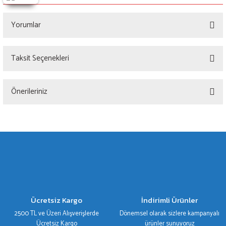
Yorumlar
Taksit Seçenekleri
Bu ürüne ilk yorumu siz yapın!
Önerileriniz
Yorum Yaz
Bu ürünün fiyat bilgisi, resim, ürün açıklamalarında ve diğer konularda yetersiz
gördüğünüz noktaları öneri formunu kullanarak tarafımıza iletebilirsiniz.
Görüş ve önerileriniz için teşekkür ederiz.
Ürün resmi kalitesiz, bozuk veya görüntülenemiyor.
Ürün açıklamasında eksik bilgiler bulunuyor.
Ürün bilgilerinde hatalar bulunuyor.
Ücretsiz Kargo
İndirimli Ürünler
Ürün fiyatı diğer sitelerden daha pahalı.
2500 TL ve Üzeri Alışverişlerde
Dönemsel olarak sizlere kampanyalı
Bu ürüne benzer farklı alternatifler olmalı.
Ücretsiz Kargo
ürünler sunuyoruz