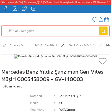
 Ödemelerinde %5 Ek Kazanç
📦 2500₺ ve Üzeri Siparişlerde Ücretsiz Kargo
💳 Havale / E
Anasayfa
Müşür Çeşitleri
Geri Vites Müşürü
Me
Mercedes Benz Yıldız Şanzıman Geri Vites
Müşiri 0005458009 - GV-140003
0 Puan - 0 Yorum
Kategori
Geri Vites Müşürü
Marka
Klf
Stok Kodu
EAKBG110013