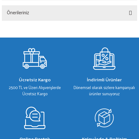
Önerileriniz
Yorum Yaz
Bu ürünün fiyat bilgisi, resim, ürün açıklamalarında ve diğer konularda yetersiz
gördüğünüz noktaları öneri formunu kullanarak tarafımıza iletebilirsiniz.
Görüş ve önerileriniz için teşekkür ederiz.
Ürün resmi kalitesiz, bozuk veya görüntülenemiyor.
Ürün açıklamasında eksik bilgiler bulunuyor.
Ürün bilgilerinde hatalar bulunuyor.
Ücretsiz Kargo
İndirimli Ürünler
Ürün fiyatı diğer sitelerden daha pahalı.
2500 TL ve Üzeri Alışverişlerde
Dönemsel olarak sizlere kampanyalı
Bu ürüne benzer farklı alternatifler olmalı.
Ücretsiz Kargo
ürünler sunuyoruz
Gönder
Online Destek
Kolay İade & Değişim