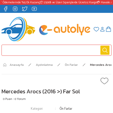
T Ödemelerinde %5 Ek Kazanç
📦 2500₺ ve Üzeri Siparişlerde Ücretsiz Kargo
💳 Havale / 
Anasayfa
Aydınlatma
Ön Farlar
Mercedes Arocs 
Mercedes Arocs (2016 >) Far Sol
0 Puan - 0 Yorum
Kategori
Ön Farlar