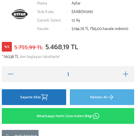
Marka
Ayfar
Stok Kodu
EAABO110167
Garanti Süresi
12 Ay
Havale
5.194,78 TL (%5,00 havale indirimi)
5.468,19 TL
5.755,99 TL
%5
*
760,38 TL
den başlayan taksitlerle!
Sepete Ekle
Hemen Al
Whatsapp Hattı Üzerinden Bilgi
Hızlı Gönderi