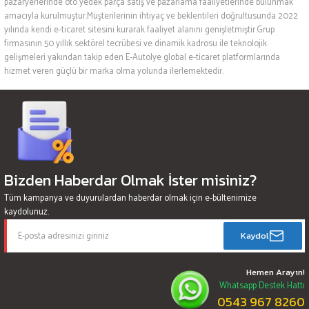
pazaryerlerinde oto yedek parça satış ve pazarlama faaliyetlerinde bulunmak
amacıyla kurulmuştur.Müşterilerinin ihtiyaç ve beklentileri doğrultusunda 2022
yılında kendi e-ticaret sitesini kurarak faaliyet alanını genişletmiştir.Grup
firmasının 50 yıllık sektörel tecrübesi ve dinamik kadrosu ile teknolojik
gelişmeleri yakından takip eden E-Autolye global e-ticaret platformlarında
hizmet veren güçlü bir marka olma yolunda ilerlemektedir.
Bizden Haberdar Olmak İster misiniz?
Tüm kampanya ve duyurulardan haberdar olmak için e-bültenimize
kaydolunuz.
Kaydol
Hemen Arayın!
Whatsapp Destek Hattı
0543 967 8260