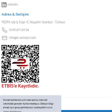
Linkedin
Adres & İletişim
YEDPA 139 İç Kapı: 1C Ataşehir İstanbul - Türkiye
0216 471 40 54
info@e-autolye.com
Hizmet kalitemizi artırmak adına internet
sitemizde çerezler kullanmaktayız. Detaylı bilgi
almak için çerez politikamızı inceleyebilirsiniz.
çerez politikamız