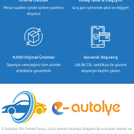
Mesai saatleri içinde sizlere yardımcı
14 iş gün içerisinde iptal ve değişim
oluyoruz
%100 Orjinal Ürünler
Güvenli Alışveriş
Siparişini vereceğiniz tüm ürünler
256 Bit SSL sertifikası ile güvenli
distribütör garantilidir
alışverişin keyfini çıkarın
E-Autolye Oto Yedek Parça, 2020 yılında İstanbul Ataşehir’de e-ticaret siteleri ve