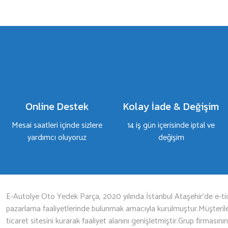
a yetersiz gördüğünüz noktaları öneri formunu kullanarak tarafımıza iletebilirsiniz.
Bu ürüne ilk yorumu siz yapın!
Yorum Yaz
Online Destek
Kolay İade & Değişim
Mesai saatleri içinde sizlere
14 iş gün içerisinde iptal ve
yardımcı oluyoruz
değişim
Gönder
E-Autolye Oto Yedek Parça, 2020 yılında İstanbul Ataşehir’de e-tic
pazarlama faaliyetlerinde bulunmak amacıyla kurulmuştur.Müşterileri
ticaret sitesini kurarak faaliyet alanını genişletmiştir.Grup firmasını