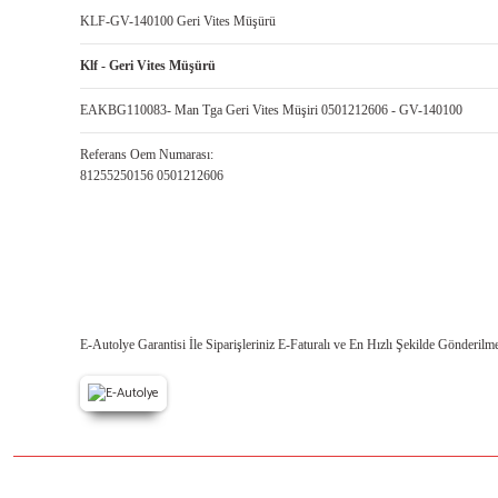
KLF-GV-140100 Geri Vites Müşürü
Klf - Geri Vites Müşürü
EAKBG110083- Man Tga Geri Vites Müşiri 0501212606 - GV-140100
Referans Oem Numarası:
81255250156 0501212606
E-Autolye Garantisi İle Siparişleriniz E-Faturalı ve En Hızlı Şekilde Gönderilme