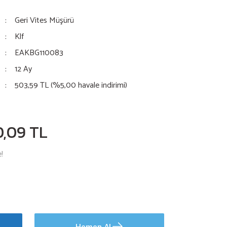
Geri Vites Müşürü
Klf
EAKBG110083
12 Ay
503,59 TL (%5,00 havale indirimi)
0,09 TL
!
Hemen Al