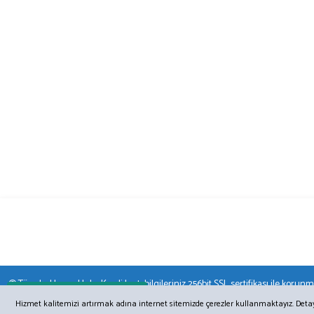
© Tüm hakları saklıdır. Kredi kartı bilgileriniz 256bit SSL sertifikası ile korunm
Online Destek
Hizmet kalitemizi artırmak adına internet sitemizde çerezler kullanmaktayız. Detaylı 