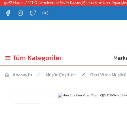
rgo
💳 Havale / EFT Ödemelerinde %5 Ek Kazanç
📦 2500₺ ve Üzeri Siparişlerd
Tüm Kategoriler
Marka
Anasayfa
Müşür Çeşitleri
Geri Vites Müşürü