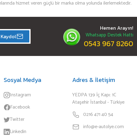
mlarında hizmet veren güçlü bir marka olma yolunda ilerlemektedir.
Hemen Arayın!
Whatsapp Destek Hattı
Kaydol
0543 967 8260
Sosyal Medya
Adres & İletişim
Instagram
YEDPA 139 İç Kapı: 1C
Ataşehir İstanbul - Türkiye
Facebook
0216 471 40 54
Twitter
info@e-autolye.com
Linkedin