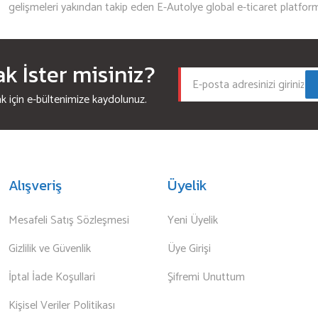
gelişmeleri yakından takip eden E-Autolye global e-ticaret platfor
 İster misiniz?
için e-bültenimize kaydolunuz.
Alışveriş
Üyelik
Mesafeli Satış Sözleşmesi
Yeni Üyelik
Gizlilik ve Güvenlik
Üye Girişi
İptal İade Koşullari
Şifremi Unuttum
Kişisel Veriler Politikası