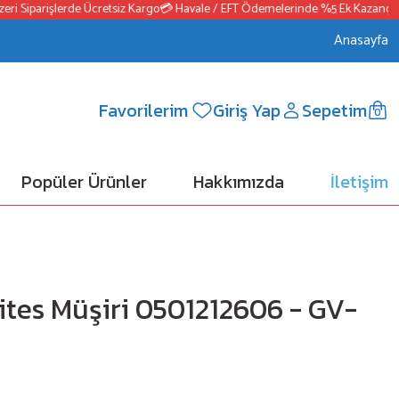
i Siparişlerde Ücretsiz Kargo
💳 Havale / EFT Ödemelerinde %5 Ek Kazanç
📦2
Anasayfa
Favorilerim
Giriş Yap
Sepetim
0
Popüler Ürünler
Hakkımızda
İletişim
ites Müşiri 0501212606 - GV-