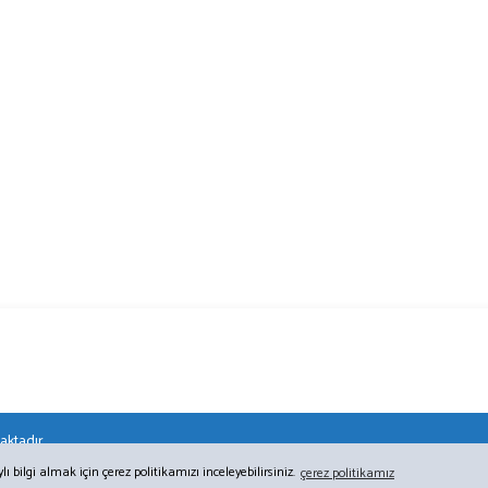
aktadır.
bilgi almak için çerez politikamızı inceleyebilirsiniz.
çerez politikamız
ile
ideasoft
e-