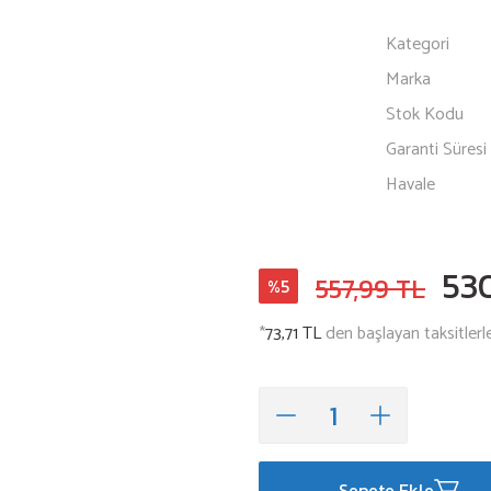
Kategori
Marka
Stok Kodu
Garanti Süresi
Havale
53
557,99 TL
%5
*
73,71 TL
den başlayan taksitlerle
Sepete Ekle