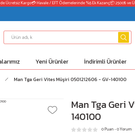
e Ücretsiz Kargo
💳 Havale / EFT Ödemelerinde %5 Ek Kazanç
📦 2500₺ ve Üzer
larımız
Yeni Ürünler
İndirimli Ürünler
Man Tga Geri Vites Müşiri 0501212606 - GV-140100
Man Tga Geri V
140100
0 Puan - 0 Yorum