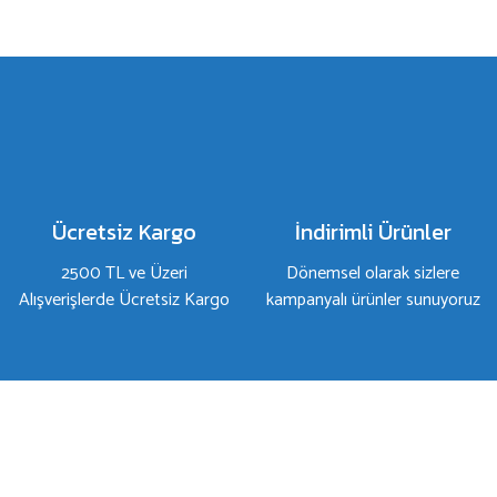
Bu ürünün fiyat bilgisi, resim, ürün açıklamalarında ve diğer konulard
Görüş ve önerileriniz için teşekkür ederiz.
Ürün resmi kalitesiz, bozuk veya görüntülenemiyor.
Ürün açıklamasında eksik bilgiler bulunuyor.
Ürün bilgilerinde hatalar bulunuyor.
Ürün fiyatı diğer sitelerden daha pahalı.
Bu ürüne benzer farklı alternatifler olmalı.
Ücretsiz Kargo
İndirimli Ürünler
2500 TL ve Üzeri
Dönemsel olarak sizlere
Alışverişlerde Ücretsiz Kargo
kampanyalı ürünler sunuyoruz