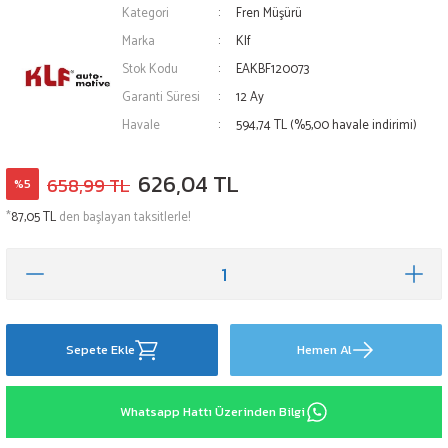
Kategori
Fren Müşürü
Marka
Klf
Stok Kodu
EAKBF120073
Garanti Süresi
12 Ay
Havale
594,74 TL (%5,00 havale indirimi)
626,04 TL
658,99 TL
%5
*
87,05 TL
den başlayan taksitlerle!
Sepete Ekle
Hemen Al
Whatsapp Hattı Üzerinden Bilgi