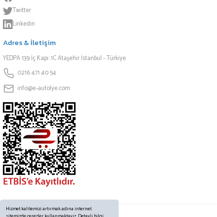
Twitter
Linkedin
Adres & İletişim
YEDPA 139 İç Kapı: 1C Ataşehir İstanbul - Türkiye
0216 471 40 54
info@e-autolye.com
Hizmet kalitemizi artırmak adına internet
sitemizde çerezler kullanmaktayız. Detaylı bilgi