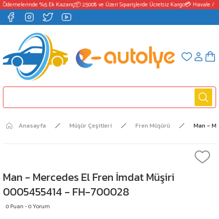
 Ödemelerinde %5 Ek Kazanç
📦 2500₺ ve Üzeri Siparişlerde Ücretsiz Kargo
💳 Havale / E
Anasayfa
Müşür Çeşitleri
Fren Müşürü
Man - Me
Man - Mercedes El Fren İmdat Müşiri
0005455414 - FH-700028
0 Puan - 0 Yorum