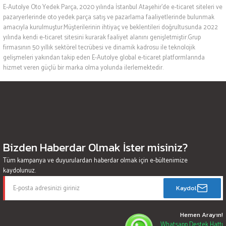
E-Autolye Oto Yedek Parça, 2020 yılında İstanbul Ataşehir’de e-ticaret siteleri ve
pazaryerlerinde oto yedek parça satış ve pazarlama faaliyetlerinde bulunmak
amacıyla kurulmuştur.Müşterilerinin ihtiyaç ve beklentileri doğrultusunda 2022
yılında kendi e-ticaret sitesini kurarak faaliyet alanını genişletmiştir.Grup
firmasının 50 yıllık sektörel tecrübesi ve dinamik kadrosu ile teknolojik
gelişmeleri yakından takip eden E-Autolye global e-ticaret platformlarında
hizmet veren güçlü bir marka olma yolunda ilerlemektedir.
Bizden Haberdar Olmak İster misiniz?
Tüm kampanya ve duyurulardan haberdar olmak için e-bültenimize
kaydolunuz.
Kaydol
Hemen Arayın!
Whatsapp Destek Hattı