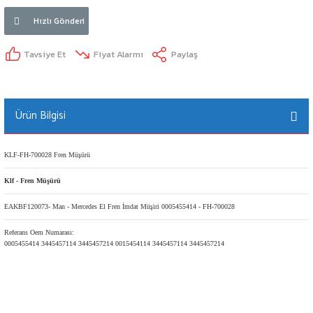
Hızlı Gönderi
Tavsiye Et
Fiyat Alarmı
Paylaş
Ürün Bilgisi
KLF-FH-700028 Fren Müşürü
Klf - Fren Müşürü
EAKBF120073- Man - Mercedes El Fren İmdat Müşiri 0005455414 - FH-700028
Referans Oem Numarası:
0005455414 3445457114 3445457214 0015454114 3445457114 3445457214