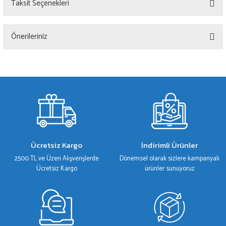
Taksit Seçenekleri
Bu ürüne ilk yorumu siz yapın!
Önerileriniz
Yorum Yaz
Bu ürünün fiyat bilgisi, resim, ürün açıklamalarında ve diğer konularda yetersiz
gördüğünüz noktaları öneri formunu kullanarak tarafımıza iletebilirsiniz.
Görüş ve önerileriniz için teşekkür ederiz.
Ürün resmi kalitesiz, bozuk veya görüntülenemiyor.
Ürün açıklamasında eksik bilgiler bulunuyor.
Ürün bilgilerinde hatalar bulunuyor.
Ücretsiz Kargo
İndirimli Ürünler
Ürün fiyatı diğer sitelerden daha pahalı.
2500 TL ve Üzeri Alışverişlerde
Dönemsel olarak sizlere kampanyalı
Bu ürüne benzer farklı alternatifler olmalı.
Ücretsiz Kargo
ürünler sunuyoruz