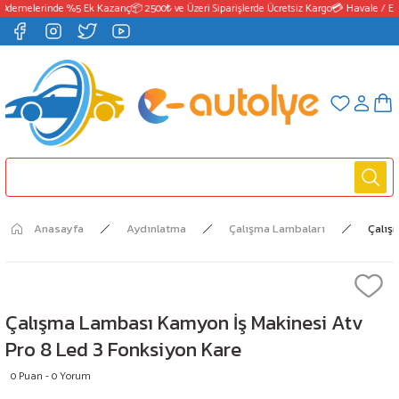
Ödemelerinde %5 Ek Kazanç
📦 2500₺ ve Üzeri Siparişlerde Ücretsiz Kargo
💳 Havale / EFT
Anasayfa
Aydınlatma
Çalışma Lambaları
Çalış
Çalışma Lambası Kamyon İş Makinesi Atv
Pro 8 Led 3 Fonksiyon Kare
0 Puan - 0 Yorum