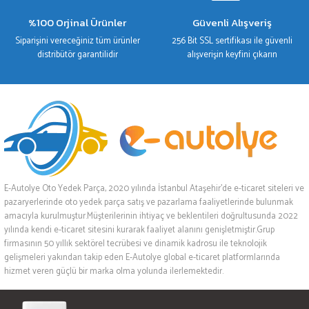
%100 Orjinal Ürünler
Güvenli Alışveriş
Siparişini vereceğiniz tüm ürünler
256 Bit SSL sertifikası ile güvenli
distribütör garantilidir
alışverişin keyfini çıkarın
E-Autolye Oto Yedek Parça, 2020 yılında İstanbul Ataşehir’de e-ticaret siteleri ve
pazaryerlerinde oto yedek parça satış ve pazarlama faaliyetlerinde bulunmak
amacıyla kurulmuştur.Müşterilerinin ihtiyaç ve beklentileri doğrultusunda 2022
yılında kendi e-ticaret sitesini kurarak faaliyet alanını genişletmiştir.Grup
firmasının 50 yıllık sektörel tecrübesi ve dinamik kadrosu ile teknolojik
gelişmeleri yakından takip eden E-Autolye global e-ticaret platformlarında
hizmet veren güçlü bir marka olma yolunda ilerlemektedir.