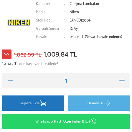
Kategori
Çalışma Lambaları
Marka
Niken
Stok Kodu
EANCD120014
Garanti Süresi
12 Ay
Havale
959,35 TL (%5,00 havale indirimi)
1.009,84 TL
1.062,99 TL
%5
*
140,42 TL
den başlayan taksitlerle!
Sepete Ekle
Hemen Al
Whatsapp Hattı Üzerinden Bilgi