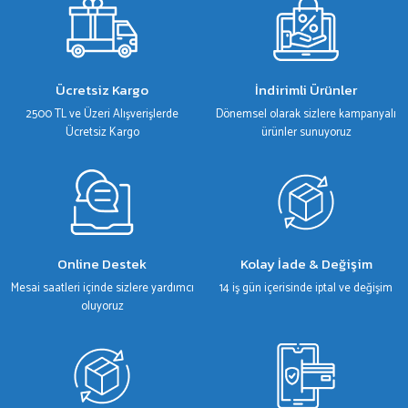
Ürün resmi kalitesiz, bozuk veya görüntülenemiyor.
Ürün açıklamasında eksik bilgiler bulunuyor.
Ürün bilgilerinde hatalar bulunuyor.
Ücretsiz Kargo
İndirimli Ürünler
Ürün fiyatı diğer sitelerden daha pahalı.
2500 TL ve Üzeri Alışverişlerde
Dönemsel olarak sizlere kampanyalı
Bu ürüne benzer farklı alternatifler olmalı.
Ücretsiz Kargo
ürünler sunuyoruz
Gönder
Online Destek
Kolay İade & Değişim
Mesai saatleri içinde sizlere yardımcı
14 iş gün içerisinde iptal ve değişim
oluyoruz