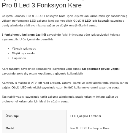
Pro 8 Led 3 Fonksiyon Kare
Çalışma Lambası Pro 8 LED 3 Fonksiyon Kare, iş ve dış mekan kullanımları için tasarlanmış
yüksek performanslı LED çalışma lambası modelidir. Güçlü
8 LED ışık kaynağı
sayesinde
geniş alanlarda etkili aydınlatma sağlar ve düşük enerji tüketimi sunar.
3 fonksiyonlu kullanım özelliği
sayesinde farklı ihtiyaçlara göre ışık seviyeleri kolayca
ayarlanabilir. Ürün içerisinde genellikle:
Yüksek ışık modu
Düşük ışık modu
Flaş modu
Kare tasarımı sayesinde kompakt ve dayanıklı yapı sunar.
Su geçirmez gövde yapısı
sayesinde zorlu dış ortam koşullarında güvenle kullanılabilir.
Kamyon, iş makinesi, ATV, off-road araçları, şantiye, kamp ve tamir alanlarında etkili kullanım
sağlar. Güçlü LED teknolojisi sayesinde uzun ömürlü kullanım ve enerji tasarrufu sunar.
Taşınabilir yapısı sayesinde farklı çalışma alanlarında pratik kullanım imkanı sağlar ve
profesyonel kullanıcılar için ideal bir çözüm sunar.
Ürün Tipi
LED Çalışma Lambası
Model
Pro 8 LED 3 Fonksiyon Kare