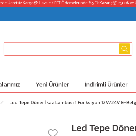
e Ücretsiz Kargo
💳 Havale / EFT Ödemelerinde %5 Ek Kazanç
📦 2500₺ ve Üzeri
larımız
Yeni Ürünler
İndirimli Ürünler
Led Tepe Döner İkaz Lambası 1 Fonksiyon 12V/24V E-Belge
Led Tepe Döner