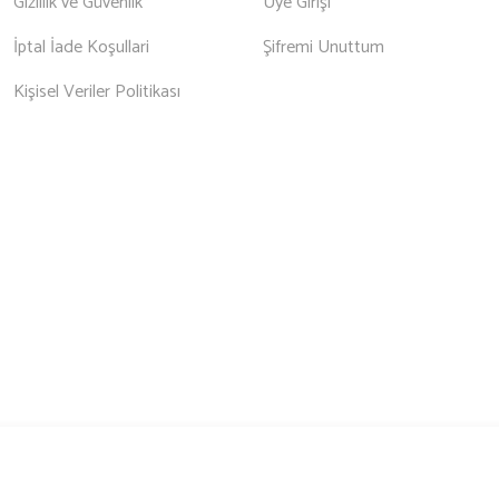
Gizlilik ve Güvenlik
Üye Girişi
İptal İade Koşullari
Şifremi Unuttum
Kişisel Veriler Politikası