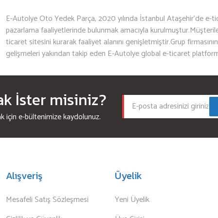
E-Autolye Oto Yedek Parça, 2020 yılında İstanbul Ataşehir’de e-tic
pazarlama faaliyetlerinde bulunmak amacıyla kurulmuştur.Müşterileri
ticaret sitesini kurarak faaliyet alanını genişletmiştir.Grup firmasını
gelişmeleri yakından takip eden E-Autolye global e-ticaret platfor
 İster misiniz?
için e-bültenimize kaydolunuz.
Alışveriş
Üyelik
Mesafeli Satış Sözleşmesi
Yeni Üyelik