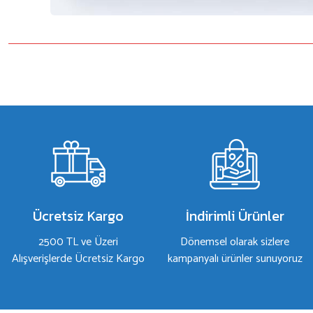
Bu ürünün fiyat bilgisi, resim, ürün açıklamalarında ve diğer konulard
Görüş ve önerileriniz için teşekkür ederiz.
Ürün resmi kalitesiz, bozuk veya görüntülenemiyor.
Ürün açıklamasında eksik bilgiler bulunuyor.
Ürün bilgilerinde hatalar bulunuyor.
Ürün fiyatı diğer sitelerden daha pahalı.
Bu ürüne benzer farklı alternatifler olmalı.
Ücretsiz Kargo
İndirimli Ürünler
2500 TL ve Üzeri
Dönemsel olarak sizlere
Alışverişlerde Ücretsiz Kargo
kampanyalı ürünler sunuyoruz