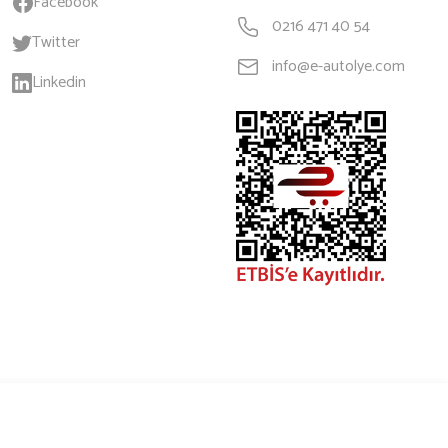
Facebook
0216 471 40 54
Twitter
info@e-autolye.com
Linkedin