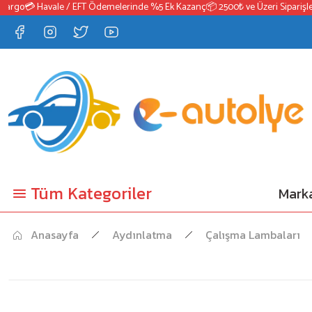
rgo
💳 Havale / EFT Ödemelerinde %5 Ek Kazanç
📦 2500₺ ve Üzeri Siparişlerd
Tüm Kategoriler
Marka
Anasayfa
Aydınlatma
Çalışma Lambaları