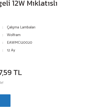
eli 12W Mıklatıslı
Çalışma Lambaları
Wolfram
EAWMC120020
12 Ay
7,59 TL
le!