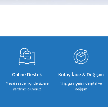
a yetersiz gördüğünüz noktaları öneri formunu kullanarak tarafımıza iletebilirsiniz.
Bu ürüne ilk yorumu siz yapın!
Yorum Yaz
Online Destek
Kolay İade & Değişim
Mesai saatleri içinde sizlere
14 iş gün içerisinde iptal ve
yardımcı oluyoruz
değişim
Gönder