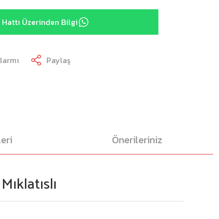
Hattı Üzerinden Bilgi
Alarmı
Paylaş
eri
Önerileriniz
ıklatıslı