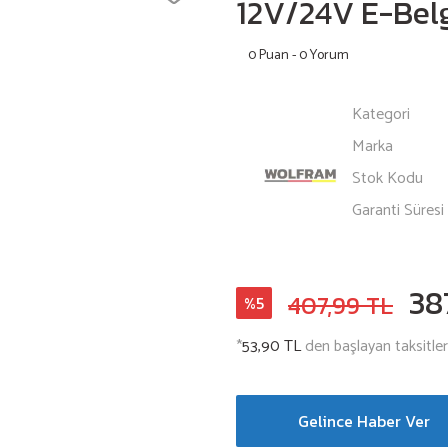
12V/24V E-Belg
0 Puan - 0 Yorum
Kategori
Marka
Stok Kodu
Garanti Süresi
38
407,99 TL
%5
*
53,90 TL
den başlayan taksitler
Gelince Haber Ver