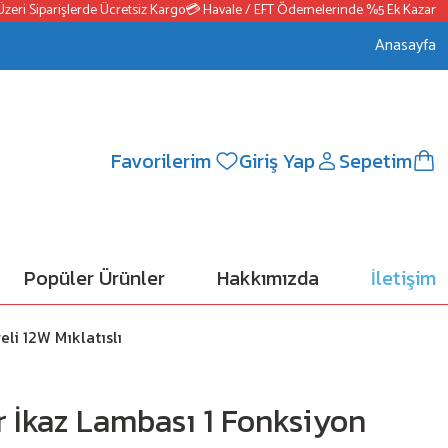
 Siparişlerde Ücretsiz Kargo
💳 Havale / EFT Ödemelerinde %5 Ek Kazanç
📦25
Anasayfa
Favorilerim
Giriş Yap
Sepetim
Popüler Ürünler
Hakkımızda
İletişim
li 12W Mıklatıslı
 İkaz Lambası 1 Fonksiyon