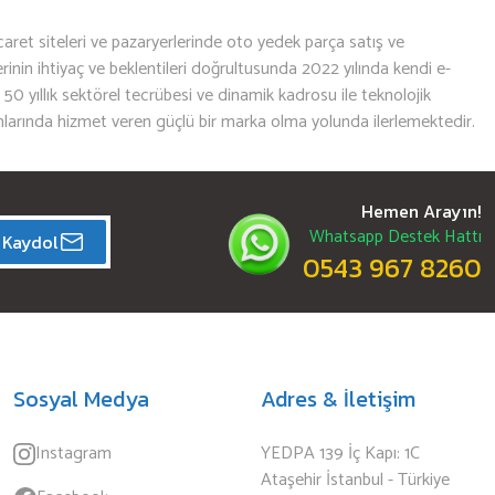
aret siteleri ve pazaryerlerinde oto yedek parça satış ve
nin ihtiyaç ve beklentileri doğrultusunda 2022 yılında kendi e-
n 50 yıllık sektörel tecrübesi ve dinamik kadrosu ile teknolojik
mlarında hizmet veren güçlü bir marka olma yolunda ilerlemektedir.
Hemen Arayın!
Whatsapp Destek Hattı
Kaydol
0543 967 8260
Sosyal Medya
Adres & İletişim
Instagram
YEDPA 139 İç Kapı: 1C
Ataşehir İstanbul - Türkiye