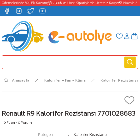
 Ödemelerinde %5 Ek Kazanç
📦 2500₺ ve Üzeri Siparişlerde Ücretsiz Kargo
💳 Havale / E
Anasayfa
Kalorifer - Fan - Klima
Kalorifer Rezistansı
Renault R9 Kalorifer Rezistansı 7701028683
0 Puan - 0 Yorum
Kategori
Kalorifer Rezistansı