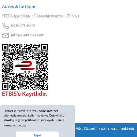
Adres & İletişim
YEDPA 139 İç Kapı: 1C Ataşehir İstanbul - Türkiye
0216 471 40 54
info@e-autolye.com
Hizmet kalitemizi artırmak adına internet
sitemizde çerezler kullanmaktayız. Detaylı bilgi
almak için çerez politikamızı inceleyebilirsiniz.
çerez politikamız
© Tüm hakları saklıdır. Kredi kartı bilgileriniz 256bit SSL sertifikası ile korunmaktadır.
Online Destek
Kapat