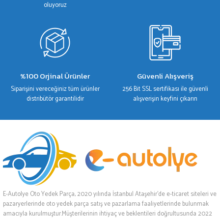
oluyoruz
%100 Orjinal Ürünler
Güvenli Alışveriş
Siparişini vereceğiniz tüm ürünler
256 Bit SSL sertifikası ile güvenli
distribütör garantilidir
alışverişin keyfini çıkarın
E-Autolye Oto Yedek Parça, 2020 yılında İstanbul Ataşehir’de e-ticaret siteleri ve
pazaryerlerinde oto yedek parça satış ve pazarlama faaliyetlerinde bulunmak
amacıyla kurulmuştur.Müşterilerinin ihtiyaç ve beklentileri doğrultusunda 2022