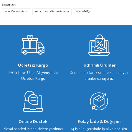
Bu ürünün fiyat bilgisi, resim, ürün açıklamalarında ve diğer konularda yetersiz
Etiketler :
gördüğünüz noktaları öneri formunu kullanarak tarafımıza iletebilirsiniz.
kalorifer rezistansı
renault kalorifer rezistansı
7701028683
Görüş ve önerileriniz için teşekkür ederiz.
Ürün resmi kalitesiz, bozuk veya görüntülenemiyor.
Ürün açıklamasında eksik bilgiler bulunuyor.
Ürün bilgilerinde hatalar bulunuyor.
Ürün fiyatı diğer sitelerden daha pahalı.
Bu ürüne benzer farklı alternatifler olmalı.
Ücretsiz Kargo
İndirimli Ürünler
2500 TL ve Üzeri Alışverişlerde
Dönemsel olarak sizlere kampanyalı
Ücretsiz Kargo
ürünler sunuyoruz
Gönder
Online Destek
Kolay İade & Değişim
Mesai saatleri içinde sizlere yardımcı
14 iş gün içerisinde iptal ve değişim