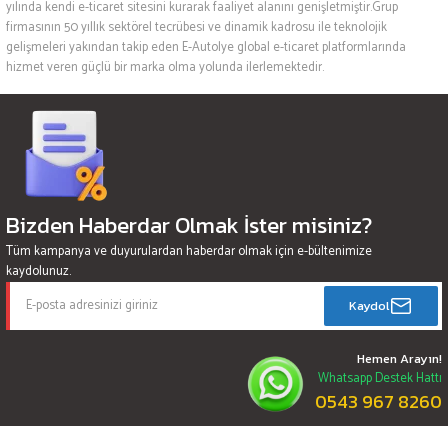
yılında kendi e-ticaret sitesini kurarak faaliyet alanını genişletmiştir.Grup
firmasının 50 yıllık sektörel tecrübesi ve dinamik kadrosu ile teknolojik
gelişmeleri yakından takip eden E-Autolye global e-ticaret platformlarında
hizmet veren güçlü bir marka olma yolunda ilerlemektedir.
Bizden Haberdar Olmak İster misiniz?
Tüm kampanya ve duyurulardan haberdar olmak için e-bültenimize
kaydolunuz.
Kaydol
Hemen Arayın!
Whatsapp Destek Hattı
0543 967 8260