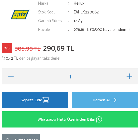
Marka
Hellux
Stok Kodu
EAHLK220082
Garanti Süresi
12 Ay
Havale
276,16 TL (%5,00 havale indirimi)
290,69 TL
305,99 TL
%5
*
40,42 TL
den başlayan taksitlerle!
Sepete Ekle
Hemen Al
Whatsapp Hattı Üzerinden Bilgi
Hızlı Gönderi