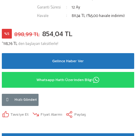
Garanti Süresi
12 Ay
Havale
811,34 TL (%5,00 havale indirimi)
854,04 TL
898,99 TL
%5
*
118,76 TL
den başlayan taksitlerle!
Gelince Haber Ver
Whatsapp Hattı Üzerinden Bilgi
Hızlı Gönderi
Tavsiye Et
Fiyat Alarmı
Paylaş