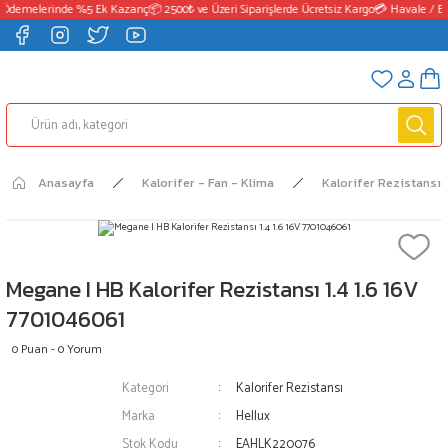
 Ödemelerinde %5 Ek Kazanç
📦 2500₺ ve Üzeri Siparişlerde Ücretsiz Kargo
💳 Havale / EF
Anasayfa
Kalorifer - Fan - Klima
Kalorifer Rezistansı
Megane I HB Kalorifer Rezistansı 1.4 1.6 16V
7701046061
0 Puan - 0 Yorum
Kategori
Kalorifer Rezistansı
Marka
Hellux
Stok Kodu
EAHLK220076