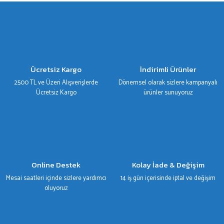
gördüğünüz noktaları öneri formunu kullanarak tarafımıza iletebilirsiniz.
Görüş ve önerileriniz için teşekkür ederiz.
Ürün resmi kalitesiz, bozuk veya görüntülenemiyor.
Ürün açıklamasında eksik bilgiler bulunuyor.
Ürün bilgilerinde hatalar bulunuyor.
Ücretsiz Kargo
İndirimli Ürünler
Ürün fiyatı diğer sitelerden daha pahalı.
2500 TL ve Üzeri Alışverişlerde
Dönemsel olarak sizlere kampanyalı
Bu ürüne benzer farklı alternatifler olmalı.
Ücretsiz Kargo
ürünler sunuyoruz
Gönder
Online Destek
Kolay İade & Değişim
Mesai saatleri içinde sizlere yardımcı
14 iş gün içerisinde iptal ve değişim
oluyoruz