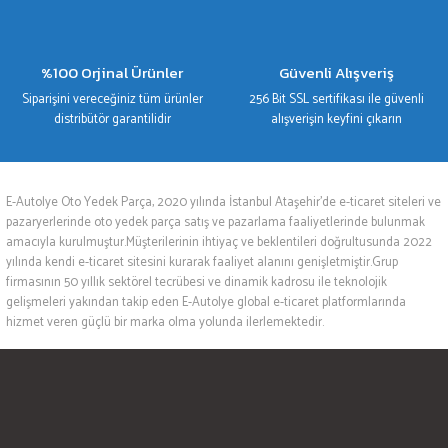
%100 Orjinal Ürünler
Güvenli Alışveriş
Siparişini vereceğiniz tüm ürünler
256 Bit SSL sertifikası ile güvenli
distribütör garantilidir
alışverişin keyfini çıkarın
E-Autolye Oto Yedek Parça, 2020 yılında İstanbul Ataşehir’de e-ticaret siteleri ve
pazaryerlerinde oto yedek parça satış ve pazarlama faaliyetlerinde bulunmak
amacıyla kurulmuştur.Müşterilerinin ihtiyaç ve beklentileri doğrultusunda 2022
yılında kendi e-ticaret sitesini kurarak faaliyet alanını genişletmiştir.Grup
firmasının 50 yıllık sektörel tecrübesi ve dinamik kadrosu ile teknolojik
gelişmeleri yakından takip eden E-Autolye global e-ticaret platformlarında
hizmet veren güçlü bir marka olma yolunda ilerlemektedir.