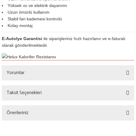
Yüksek ısı ve elektrik dayanımı
Uzun ömürlü kullanım
Stabil fan kademesi kontrolü
Kolay montaj
E-Autolye Garantisi
ile siparişleriniz hızlı hazırlanır ve e-faturalı
olarak gönderilmektedir.
Yorumlar
Taksit Seçenekleri
Bu ürüne ilk yorumu siz yapın!
Önerileriniz
Yorum Yaz
Bu ürünün fiyat bilgisi, resim, ürün açıklamalarında ve diğer konularda yetersiz