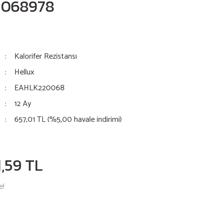
01068978
Kalorifer Rezistansı
Hellux
EAHLK220068
12 Ay
657,01 TL (%5,00 havale indirimi)
,59 TL
e!