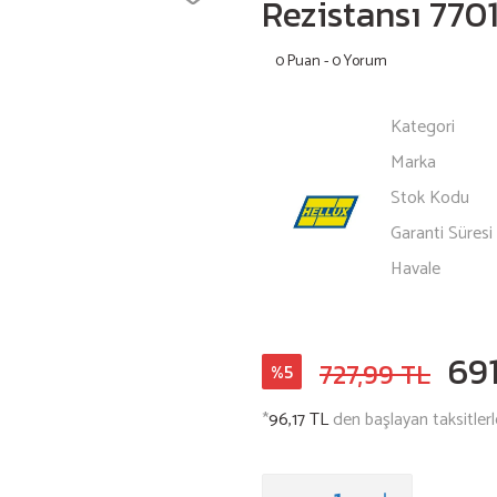
Rezistansı 77
0 Puan - 0 Yorum
Kategori
Marka
Stok Kodu
Garanti Süresi
Havale
691
727,99 TL
%5
*
96,17 TL
den başlayan taksitlerl