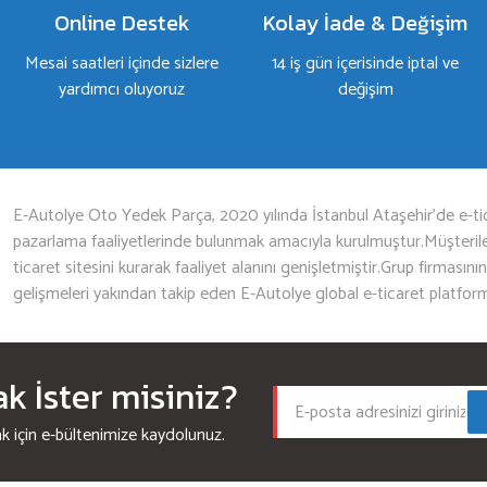
Online Destek
Kolay İade & Değişim
Mesai saatleri içinde sizlere
14 iş gün içerisinde iptal ve
yardımcı oluyoruz
değişim
Gönder
E-Autolye Oto Yedek Parça, 2020 yılında İstanbul Ataşehir’de e-tic
pazarlama faaliyetlerinde bulunmak amacıyla kurulmuştur.Müşterileri
ticaret sitesini kurarak faaliyet alanını genişletmiştir.Grup firmasını
gelişmeleri yakından takip eden E-Autolye global e-ticaret platfor
 İster misiniz?
için e-bültenimize kaydolunuz.