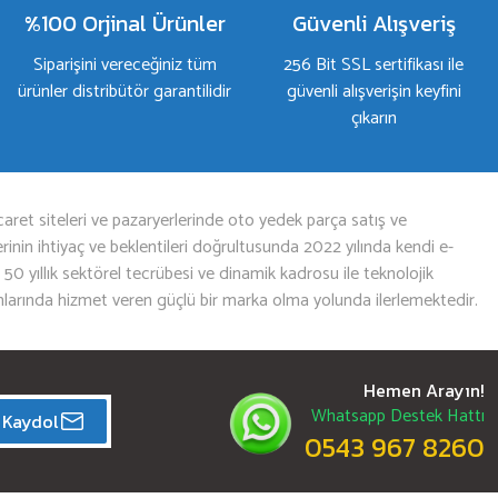
%100 Orjinal Ürünler
Güvenli Alışveriş
Siparişini vereceğiniz tüm
256 Bit SSL sertifikası ile
ürünler distribütör garantilidir
güvenli alışverişin keyfini
çıkarın
aret siteleri ve pazaryerlerinde oto yedek parça satış ve
nin ihtiyaç ve beklentileri doğrultusunda 2022 yılında kendi e-
n 50 yıllık sektörel tecrübesi ve dinamik kadrosu ile teknolojik
mlarında hizmet veren güçlü bir marka olma yolunda ilerlemektedir.
Hemen Arayın!
Whatsapp Destek Hattı
Kaydol
0543 967 8260