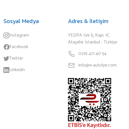
Sosyal Medya
Adres & İletişim
Instagram
YEDPA 139 İç Kapı: 1C
Ataşehir İstanbul - Türkiye
Facebook
0216 471 40 54
Twitter
info@e-autolye.com
Linkedin