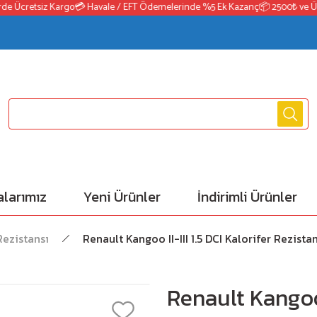
e Ücretsiz Kargo
💳 Havale / EFT Ödemelerinde %5 Ek Kazanç
📦 2500₺ ve Üzeri
larımız
Yeni Ürünler
İndirimli Ürünler
Rezistansı
Renault Kangoo II-III 1.5 DCI Kalorifer Rezis
Renault Kangoo I