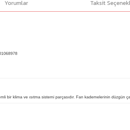
Yorumlar
Taksit Seçenekl
7701068978
nemli bir klima ve ısıtma sistemi parçasıdır. Fan kademelerinin düzgün ça