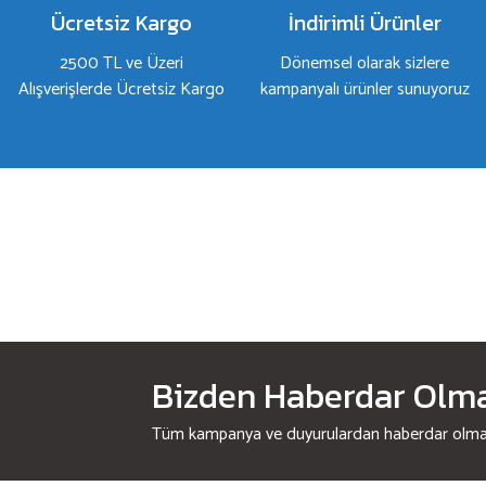
Ücretsiz Kargo
İndirimli Ürünler
2500 TL ve Üzeri
Dönemsel olarak sizlere
Alışverişlerde Ücretsiz Kargo
kampanyalı ürünler sunuyoruz
Bizden Haberdar Olmak
Tüm kampanya ve duyurulardan haberdar olmak 