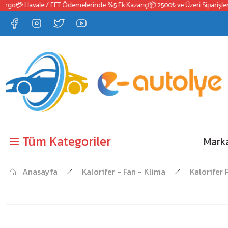
rgo
💳 Havale / EFT Ödemelerinde %5 Ek Kazanç
📦 2500₺ ve Üzeri Siparişlerd
Tüm Kategoriler
Marka
Anasayfa
Kalorifer - Fan - Klima
Kalorifer 