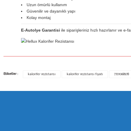
Uzun ömürlü kullanım
Güvenilir ve dayanıklı yapı
Kolay montaj
E-Autolye Garantisi
ile siparişleriniz hızlı hazırlanır ve e-
Bu ürünün fiyat bilgisi, resim, ürün açıklamalarında ve diğer konulard
Etiketler :
kalorifer rezistansı
kalorifer rezistansı fiyatı
7701068978
Görüş ve önerileriniz için teşekkür ederiz.
Ürün resmi kalitesiz, bozuk veya görüntülenemiyor.
Ürün açıklamasında eksik bilgiler bulunuyor.
Ürün bilgilerinde hatalar bulunuyor.
Ürün fiyatı diğer sitelerden daha pahalı.
Bu ürüne benzer farklı alternatifler olmalı.