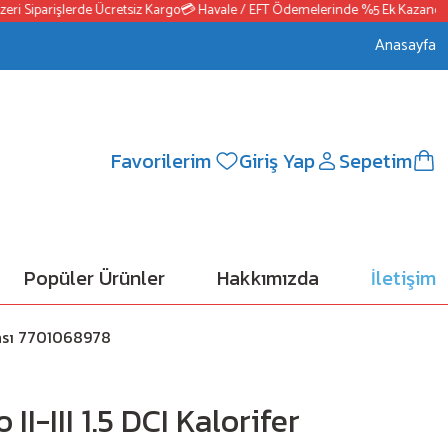
 Siparişlerde Ücretsiz Kargo
💳 Havale / EFT Ödemelerinde %5 Ek Kazanç
📦25
Anasayfa
Favorilerim
Giriş Yap
Sepetim
Popüler Ürünler
Hakkımızda
İletişim
tansı 7701068978
I-III 1.5 DCI Kalorifer