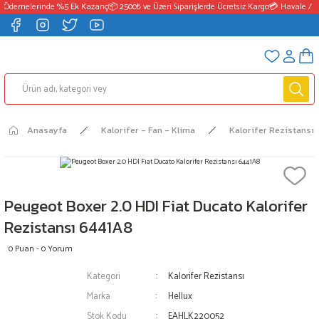
 Ödemelerinde %5 Ek Kazanç
📦 2500₺ ve Üzeri Siparişlerde Ücretsiz Kargo
💳 Havale / E
Anasayfa
Kalorifer - Fan - Klima
Kalorifer Rezistansı
Peugeot Boxer 2.0 HDI Fiat Ducato Kalorifer
Rezistansı 6441A8
0 Puan - 0 Yorum
Kategori
Kalorifer Rezistansı
Marka
Hellux
Stok Kodu
EAHLK220052