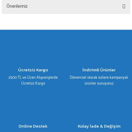
Önerileriniz
Yorum Yaz
Bu ürünün fiyat bilgisi, resim, ürün açıklamalarında ve diğer konularda yetersiz
gördüğünüz noktaları öneri formunu kullanarak tarafımıza iletebilirsiniz.
Görüş ve önerileriniz için teşekkür ederiz.
Ürün resmi kalitesiz, bozuk veya görüntülenemiyor.
Ürün açıklamasında eksik bilgiler bulunuyor.
Ürün bilgilerinde hatalar bulunuyor.
Ücretsiz Kargo
İndirimli Ürünler
Ürün fiyatı diğer sitelerden daha pahalı.
2500 TL ve Üzeri Alışverişlerde
Dönemsel olarak sizlere kampanyalı
Bu ürüne benzer farklı alternatifler olmalı.
Ücretsiz Kargo
ürünler sunuyoruz
Gönder
Online Destek
Kolay İade & Değişim