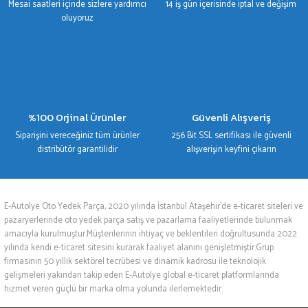
Mesai saatleri içinde sizlere yardımcı
14 iş gün içerisinde iptal ve değişim
oluyoruz
%100 Orjinal Ürünler
Güvenli Alışveriş
Siparişini vereceğiniz tüm ürünler
256 Bit SSL sertifikası ile güvenli
distribütör garantilidir
alışverişin keyfini çıkarın
E-Autolye Oto Yedek Parça, 2020 yılında İstanbul Ataşehir’de e-ticaret siteleri ve
pazaryerlerinde oto yedek parça satış ve pazarlama faaliyetlerinde bulunmak
amacıyla kurulmuştur.Müşterilerinin ihtiyaç ve beklentileri doğrultusunda 2022
yılında kendi e-ticaret sitesini kurarak faaliyet alanını genişletmiştir.Grup
firmasının 50 yıllık sektörel tecrübesi ve dinamik kadrosu ile teknolojik
gelişmeleri yakından takip eden E-Autolye global e-ticaret platformlarında
hizmet veren güçlü bir marka olma yolunda ilerlemektedir.