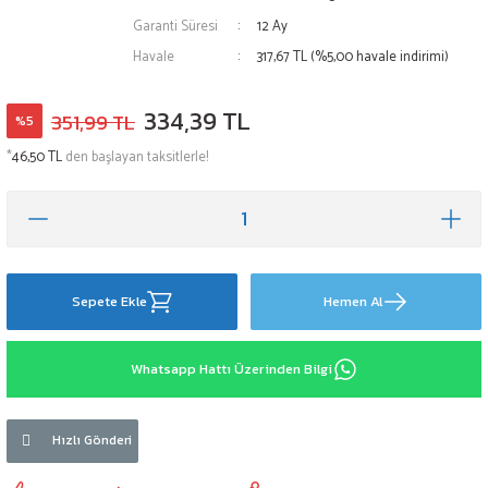
Garanti Süresi
12 Ay
Havale
317,67 TL (%5,00 havale indirimi)
334,39 TL
351,99 TL
%5
*
46,50 TL
den başlayan taksitlerle!
Sepete Ekle
Hemen Al
Whatsapp Hattı Üzerinden Bilgi
Hızlı Gönderi