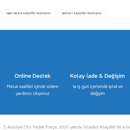
a yetersiz gördüğünüz noktaları öneri formunu kullanarak tarafımıza iletebilirsiniz.
opel vectra kalorifer rezistansı
vectra c kalorifer rezistansı
Bu ürüne ilk yorumu siz yapın!
Yorum Yaz
Online Destek
Kolay İade & Değişim
Mesai saatleri içinde sizlere
14 iş gün içerisinde iptal ve
yardımcı oluyoruz
değişim
Gönder
E-Autolye Oto Yedek Parça, 2020 yılında İstanbul Ataşehir’de e-tic