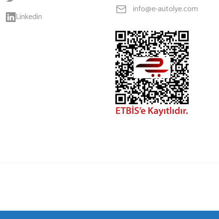
info@e-autolye.com
Linkedin