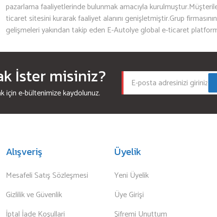
pazarlama faaliyetlerinde bulunmak amacıyla kurulmuştur.Müşterileri
ticaret sitesini kurarak faaliyet alanını genişletmiştir.Grup firmasını
gelişmeleri yakından takip eden E-Autolye global e-ticaret platfor
 İster misiniz?
için e-bültenimize kaydolunuz.
Alışveriş
Üyelik
Mesafeli Satış Sözleşmesi
Yeni Üyelik
Gizlilik ve Güvenlik
Üye Girişi
İptal İade Koşullari
Şifremi Unuttum