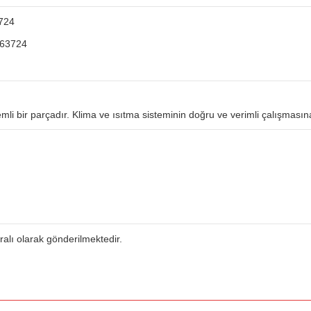
3724
363724
emli bir parçadır. Klima ve ısıtma sisteminin doğru ve verimli çalışmasın
uralı olarak gönderilmektedir.