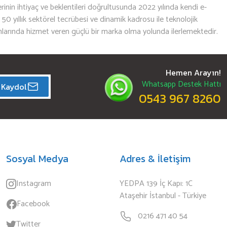
nin ihtiyaç ve beklentileri doğrultusunda 2022 yılında kendi e-
n 50 yıllık sektörel tecrübesi ve dinamik kadrosu ile teknolojik
mlarında hizmet veren güçlü bir marka olma yolunda ilerlemektedir.
Hemen Arayın!
Whatsapp Destek Hattı
Kaydol
0543 967 8260
Sosyal Medya
Adres & İletişim
Instagram
YEDPA 139 İç Kapı: 1C
Ataşehir İstanbul - Türkiye
Facebook
0216 471 40 54
Twitter