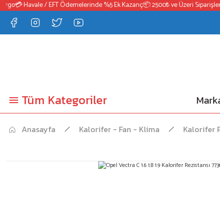
rgo
💳 Havale / EFT Ödemelerinde %5 Ek Kazanç
📦 2500₺ ve Üzeri Siparişlerd
Tüm Kategoriler
Marka
Anasayfa
Kalorifer - Fan - Klima
Kalorifer 