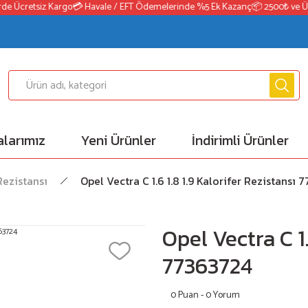
e Ücretsiz Kargo
💳 Havale / EFT Ödemelerinde %5 Ek Kazanç
📦 2500₺ ve Üzer
larımız
Yeni Ürünler
İndirimli Ürünler
Rezistansı
Opel Vectra C 1.6 1.8 1.9 Kalorifer Rezistansı
Opel Vectra C 1.
77363724
0 Puan - 0 Yorum