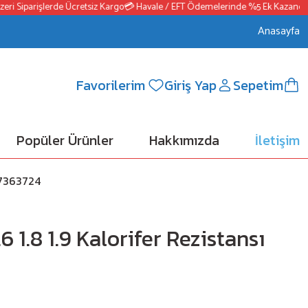
i Siparişlerde Ücretsiz Kargo
💳 Havale / EFT Ödemelerinde %5 Ek Kazanç
📦2
Anasayfa
Favorilerim
Giriş Yap
Sepetim
Popüler Ürünler
Hakkımızda
İletişim
 77363724
6 1.8 1.9 Kalorifer Rezistansı