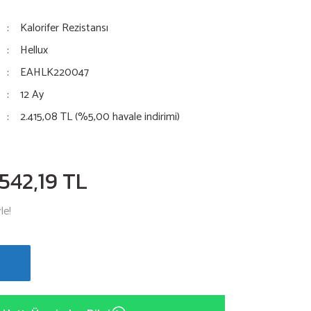
Kalorifer Rezistansı
Hellux
EAHLK220047
12 Ay
2.415,08 TL (%5,00 havale indirimi)
.542,19 TL
le!