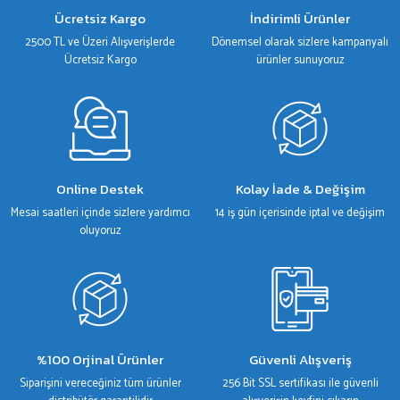
Ürün bilgilerinde hatalar bulunuyor.
Ücretsiz Kargo
İndirimli Ürünler
Ürün fiyatı diğer sitelerden daha pahalı.
2500 TL ve Üzeri Alışverişlerde
Dönemsel olarak sizlere kampanyalı
Bu ürüne benzer farklı alternatifler olmalı.
Ücretsiz Kargo
ürünler sunuyoruz
Gönder
Online Destek
Kolay İade & Değişim
Mesai saatleri içinde sizlere yardımcı
14 iş gün içerisinde iptal ve değişim
oluyoruz
%100 Orjinal Ürünler
Güvenli Alışveriş
Siparişini vereceğiniz tüm ürünler
256 Bit SSL sertifikası ile güvenli