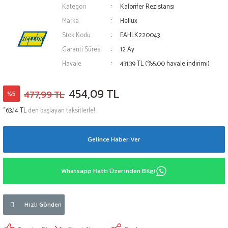
Kategori
Kalorifer Rezistansı
Marka
Hellux
Stok Kodu
EAHLK220043
Garanti Süresi
12 Ay
Havale
431,39 TL (%5,00 havale indirimi)
454,09 TL
477,99 TL
%5
*
63,14 TL
den başlayan taksitlerle!
Gelince Haber Ver
Whatsapp Hattı Üzerinden Bilgi
Hızlı Gönderi