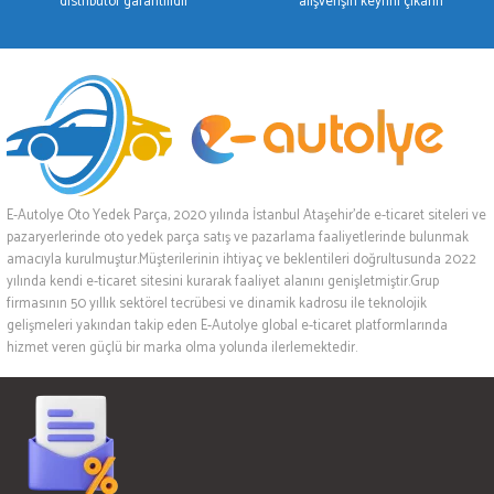
distribütör garantilidir
alışverişin keyfini çıkarın
E-Autolye Oto Yedek Parça, 2020 yılında İstanbul Ataşehir’de e-ticaret siteleri ve
pazaryerlerinde oto yedek parça satış ve pazarlama faaliyetlerinde bulunmak
amacıyla kurulmuştur.Müşterilerinin ihtiyaç ve beklentileri doğrultusunda 2022
yılında kendi e-ticaret sitesini kurarak faaliyet alanını genişletmiştir.Grup
firmasının 50 yıllık sektörel tecrübesi ve dinamik kadrosu ile teknolojik
gelişmeleri yakından takip eden E-Autolye global e-ticaret platformlarında
hizmet veren güçlü bir marka olma yolunda ilerlemektedir.