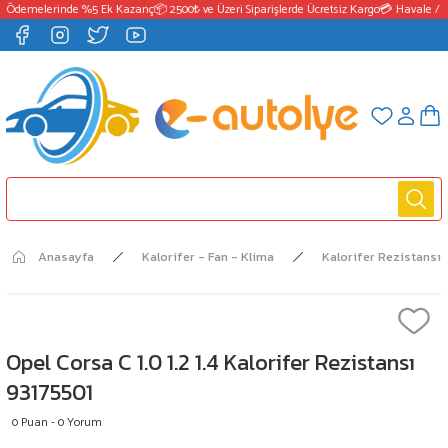
T Ödemelerinde %5 Ek Kazanç
📦 2500₺ ve Üzeri Siparişlerde Ücretsiz Kargo
💳 Havale / E
Anasayfa
Kalorifer - Fan - Klima
Kalorifer Rezistansı
Opel Corsa C 1.0 1.2 1.4 Kalorifer Rezistansı
93175501
0 Puan - 0 Yorum