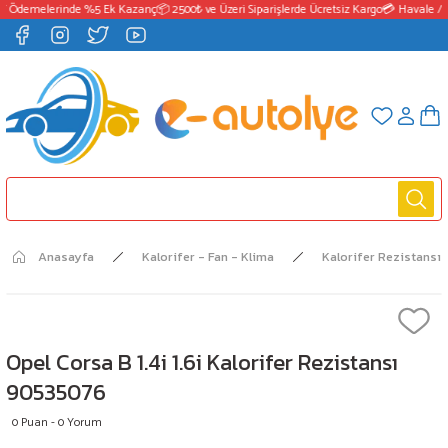
T Ödemelerinde %5 Ek Kazanç
📦 2500₺ ve Üzeri Siparişlerde Ücretsiz Kargo
💳 Havale / 
Anasayfa
Kalorifer - Fan - Klima
Kalorifer Rezistansı
Opel Corsa B 1.4i 1.6i Kalorifer Rezistansı
90535076
0 Puan - 0 Yorum