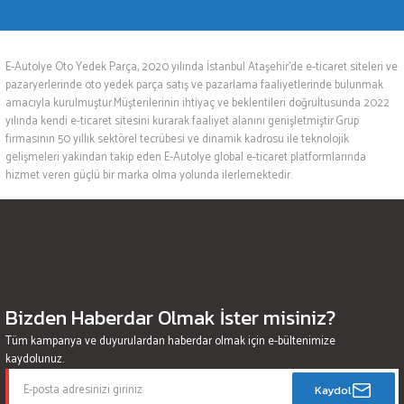
E-Autolye Oto Yedek Parça, 2020 yılında İstanbul Ataşehir’de e-ticaret siteleri ve
pazaryerlerinde oto yedek parça satış ve pazarlama faaliyetlerinde bulunmak
amacıyla kurulmuştur.Müşterilerinin ihtiyaç ve beklentileri doğrultusunda 2022
yılında kendi e-ticaret sitesini kurarak faaliyet alanını genişletmiştir.Grup
firmasının 50 yıllık sektörel tecrübesi ve dinamik kadrosu ile teknolojik
gelişmeleri yakından takip eden E-Autolye global e-ticaret platformlarında
hizmet veren güçlü bir marka olma yolunda ilerlemektedir.
Bizden Haberdar Olmak İster misiniz?
Tüm kampanya ve duyurulardan haberdar olmak için e-bültenimize
kaydolunuz.
Kaydol