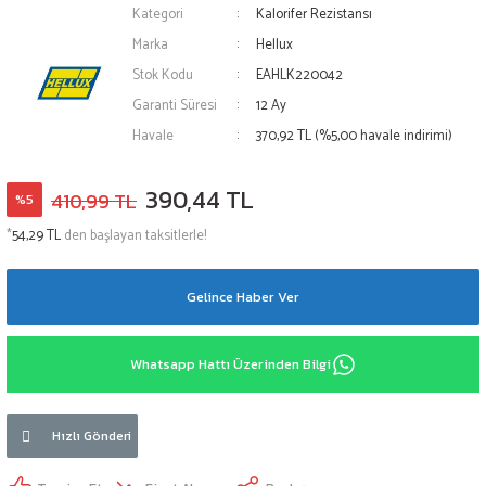
Kategori
Kalorifer Rezistansı
Marka
Hellux
Stok Kodu
EAHLK220042
Garanti Süresi
12 Ay
Havale
370,92 TL (%5,00 havale indirimi)
390,44 TL
410,99 TL
%5
*
54,29 TL
den başlayan taksitlerle!
Gelince Haber Ver
Whatsapp Hattı Üzerinden Bilgi
Hızlı Gönderi