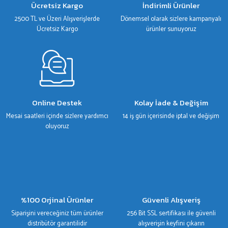
Ücretsiz Kargo
İndirimli Ürünler
Ürün fiyatı diğer sitelerden daha pahalı.
2500 TL ve Üzeri Alışverişlerde
Dönemsel olarak sizlere kampanyalı
Bu ürüne benzer farklı alternatifler olmalı.
Ücretsiz Kargo
ürünler sunuyoruz
Gönder
Online Destek
Kolay İade & Değişim
Mesai saatleri içinde sizlere yardımcı
14 iş gün içerisinde iptal ve değişim
oluyoruz
%100 Orjinal Ürünler
Güvenli Alışveriş
Siparişini vereceğiniz tüm ürünler
256 Bit SSL sertifikası ile güvenli
distribütör garantilidir
alışverişin keyfini çıkarın