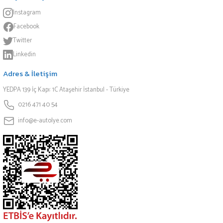
Instagram
Facebook
Twitter
Linkedin
Adres & İletişim
YEDPA 139 İç Kapı: 1C Ataşehir İstanbul - Türkiye
0216 471 40 54
info@e-autolye.com