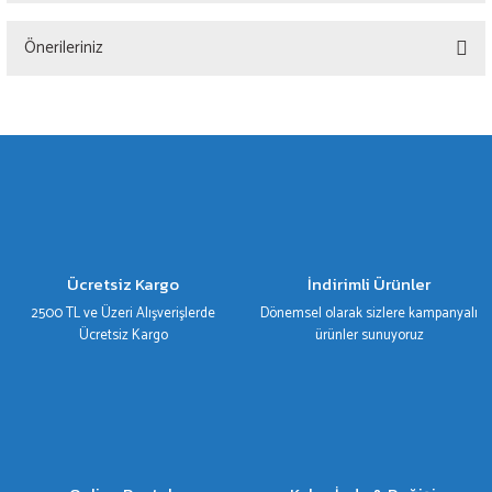
Bu ürüne ilk yorumu siz yapın!
Önerileriniz
Yorum Yaz
Bu ürünün fiyat bilgisi, resim, ürün açıklamalarında ve diğer konularda yetersiz
gördüğünüz noktaları öneri formunu kullanarak tarafımıza iletebilirsiniz.
Görüş ve önerileriniz için teşekkür ederiz.
Ürün resmi kalitesiz, bozuk veya görüntülenemiyor.
Ürün açıklamasında eksik bilgiler bulunuyor.
Ürün bilgilerinde hatalar bulunuyor.
Ücretsiz Kargo
İndirimli Ürünler
Ürün fiyatı diğer sitelerden daha pahalı.
2500 TL ve Üzeri Alışverişlerde
Dönemsel olarak sizlere kampanyalı
Bu ürüne benzer farklı alternatifler olmalı.
Ücretsiz Kargo
ürünler sunuyoruz
Gönder