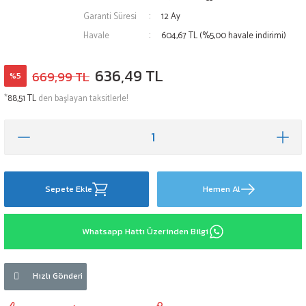
Garanti Süresi
12 Ay
Havale
604,67 TL (%5,00 havale indirimi)
636,49 TL
669,99 TL
%5
*
88,51 TL
den başlayan taksitlerle!
Sepete Ekle
Hemen Al
Whatsapp Hattı Üzerinden Bilgi
Hızlı Gönderi