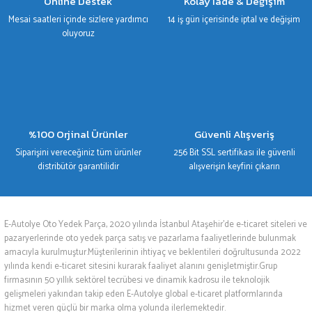
Online Destek
Kolay İade & Değişim
Mesai saatleri içinde sizlere yardımcı
14 iş gün içerisinde iptal ve değişim
oluyoruz
%100 Orjinal Ürünler
Güvenli Alışveriş
Siparişini vereceğiniz tüm ürünler
256 Bit SSL sertifikası ile güvenli
distribütör garantilidir
alışverişin keyfini çıkarın
E-Autolye Oto Yedek Parça, 2020 yılında İstanbul Ataşehir’de e-ticaret siteleri ve
pazaryerlerinde oto yedek parça satış ve pazarlama faaliyetlerinde bulunmak
amacıyla kurulmuştur.Müşterilerinin ihtiyaç ve beklentileri doğrultusunda 2022
yılında kendi e-ticaret sitesini kurarak faaliyet alanını genişletmiştir.Grup
firmasının 50 yıllık sektörel tecrübesi ve dinamik kadrosu ile teknolojik
gelişmeleri yakından takip eden E-Autolye global e-ticaret platformlarında
hizmet veren güçlü bir marka olma yolunda ilerlemektedir.