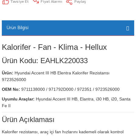
Tavsiye Et
Fiyat Alarmı
Paylaş
Ürün Bilgisi
Kalorifer - Fan - Klima - Hellux
Ürün Kodu: EAHLK220033
Ürün:
Hyundai Accent III HB Elentra Kalorifer Rezistansı
9723526000
OEM No:
9711138000 / 971792D000 / 972351 / 9723526000
Uyumlu Araçlar:
Hyundai Accent III HB, Elantra, i30 HB, i20, Santa
Fe II
Ürün Açıklaması
Kalorifer rezistansı, araç içi fan hızlarını kademeli olarak kontrol