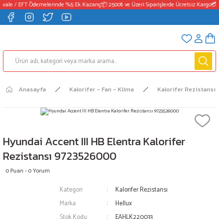
vale / EFT Ödemelerinde %5 Ek Kazanç
📦 2500₺ ve Üzeri Siparişlerde Ücretsiz Kargo
💳 H
Anasayfa
Kalorifer - Fan - Klima
Kalorifer Rezistansı
Hyundai Accent III HB Elentra Kalorifer
Rezistansı 9723526000
0 Puan - 0 Yorum
Kategori
Kalorifer Rezistansı
Marka
Hellux
Stok Kodu
EAHLK220033