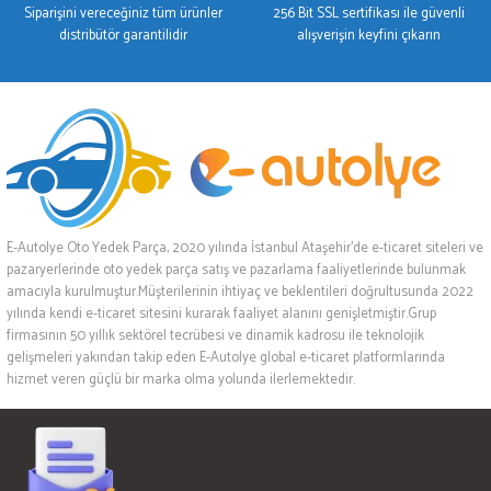
Siparişini vereceğiniz tüm ürünler
256 Bit SSL sertifikası ile güvenli
distribütör garantilidir
alışverişin keyfini çıkarın
E-Autolye Oto Yedek Parça, 2020 yılında İstanbul Ataşehir’de e-ticaret siteleri ve
pazaryerlerinde oto yedek parça satış ve pazarlama faaliyetlerinde bulunmak
amacıyla kurulmuştur.Müşterilerinin ihtiyaç ve beklentileri doğrultusunda 2022
yılında kendi e-ticaret sitesini kurarak faaliyet alanını genişletmiştir.Grup
firmasının 50 yıllık sektörel tecrübesi ve dinamik kadrosu ile teknolojik
gelişmeleri yakından takip eden E-Autolye global e-ticaret platformlarında
hizmet veren güçlü bir marka olma yolunda ilerlemektedir.