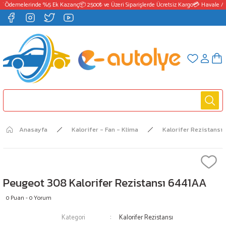
T Ödemelerinde %5 Ek Kazanç
📦 2500₺ ve Üzeri Siparişlerde Ücretsiz Kargo
💳 Havale / E
Anasayfa
Kalorifer - Fan - Klima
Kalorifer Rezistansı
Peugeot 308 Kalorifer Rezistansı 6441AA
0 Puan - 0 Yorum
Kategori
Kalorifer Rezistansı