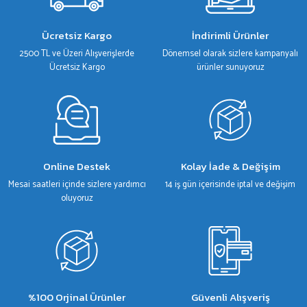
Ürün fiyatı diğer sitelerden daha pahalı.
Bu ürüne benzer farklı alternatifler olmalı.
Ücretsiz Kargo
İndirimli Ürünler
2500 TL ve Üzeri Alışverişlerde
Dönemsel olarak sizlere kampanyalı
Ücretsiz Kargo
ürünler sunuyoruz
Gönder
Online Destek
Kolay İade & Değişim
Mesai saatleri içinde sizlere yardımcı
14 iş gün içerisinde iptal ve değişim
oluyoruz
%100 Orjinal Ürünler
Güvenli Alışveriş