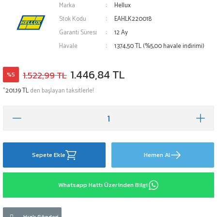
Marka
Hellux
Stok Kodu
EAHLK220018
Garanti Süresi
12 Ay
Havale
1.374,50 TL (%5,00 havale indirimi)
1.446,84 TL
1.522,99 TL
%5
*
201,19 TL
den başlayan taksitlerle!
Sepete Ekle
Hemen Al
Whatsapp Hattı Üzerinden Bilgi
Hızlı Gönderi