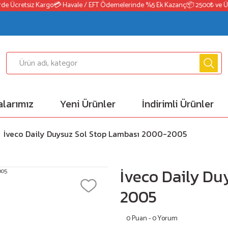
e Ücretsiz Kargo
💳 Havale / EFT Ödemelerinde %5 Ek Kazanç
📦 2500₺ ve Üzer
larımız
Yeni Ürünler
İndirimli Ürünler
İveco Daily Duysuz Sol Stop Lambası 2000-2005
İveco Daily Du
2005
0 Puan - 0 Yorum