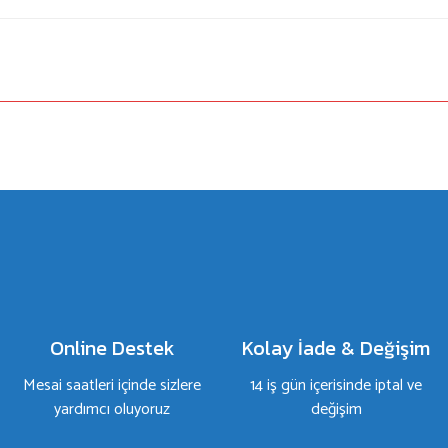
a yetersiz gördüğünüz noktaları öneri formunu kullanarak tarafımıza iletebilirsiniz.
Bu ürüne ilk yorumu siz yapın!
Yorum Yaz
Online Destek
Kolay İade & Değişim
Mesai saatleri içinde sizlere
14 iş gün içerisinde iptal ve
yardımcı oluyoruz
değişim