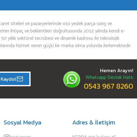
aret siteleri ve pazaryerlerinde oto yedek parça satış ve
nin ihtiyaç ve beklentileri doğrultusunda 2022 yılında kendi e-
n 50 yıllık sektörel tecrübesi ve dinamik kadrosu ile teknolojik
mlarında hizmet veren güçlü bir marka olma yolunda ilerlemektedir.
Hemen Arayın!
Whatsapp Destek Hattı
Kaydol
0543 967 8260
Sosyal Medya
Adres & İletişim