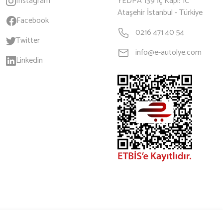
Instagram
YEDPA 139 İç Kapı: 1C
Ataşehir İstanbul - Türkiye
Facebook
0216 471 40 54
Twitter
info@e-autolye.com
Linkedin