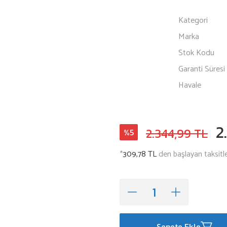
Kategori
Marka
Stok Kodu
Garanti Süresi
Havale
2
2.344,99 TL
%5
*
309,78 TL
den başlayan taksitle
Sepete Ekle