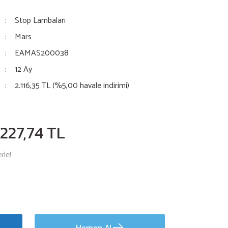
Stop Lambaları
Mars
EAMAS200038
12 Ay
2.116,35 TL (%5,00 havale indirimi)
.227,74 TL
rle!
Hemen Al