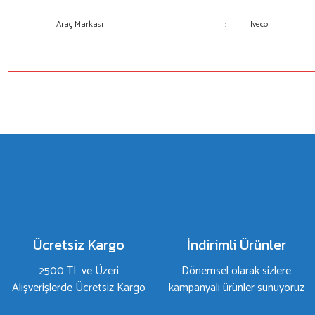
Araç Markası
:
Iveco
Bu ürünün fiyat bilgisi, resim, ürün açıklamalarında ve diğer konulard
Görüş ve önerileriniz için teşekkür ederiz.
Ürün resmi kalitesiz, bozuk veya görüntülenemiyor.
Ürün açıklamasında eksik bilgiler bulunuyor.
Ürün bilgilerinde hatalar bulunuyor.
Ürün fiyatı diğer sitelerden daha pahalı.
Bu ürüne benzer farklı alternatifler olmalı.
Ücretsiz Kargo
İndirimli Ürünler
2500 TL ve Üzeri
Dönemsel olarak sizlere
Alışverişlerde Ücretsiz Kargo
kampanyalı ürünler sunuyoruz