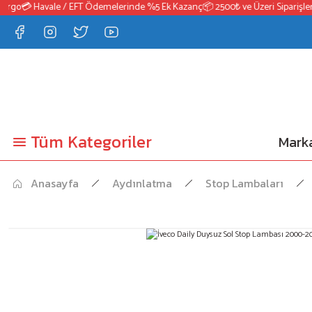
rgo
💳 Havale / EFT Ödemelerinde %5 Ek Kazanç
📦 2500₺ ve Üzeri Siparişlerd
Tüm Kategoriler
Marka
Anasayfa
Aydınlatma
Stop Lambaları