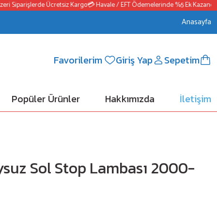
i Siparişlerde Ücretsiz Kargo
💳 Havale / EFT Ödemelerinde %5 Ek Kazanç
📦2
Anasayfa
Favorilerim
Giriş Yap
Sepetim
Popüler Ürünler
Hakkımızda
İletişim
ysuz Sol Stop Lambası 2000-