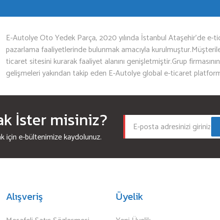
Gönder
E-Autolye Oto Yedek Parça, 2020 yılında İstanbul Ataşehir’de e-tic
pazarlama faaliyetlerinde bulunmak amacıyla kurulmuştur.Müşterileri
ticaret sitesini kurarak faaliyet alanını genişletmiştir.Grup firmasını
gelişmeleri yakından takip eden E-Autolye global e-ticaret platfor
 İster misiniz?
için e-bültenimize kaydolunuz.
Alışveriş
Üyelik