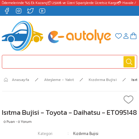
 Ödemelerinde %5 Ek Kazanç
📦 2500₺ ve Üzeri Siparişlerde Ücretsiz Kargo
💳 Havale / E
Anasayfa
Ateşleme - Yakıt
Kızdırma Bujisi
Isı
Isıtma Bujisi - Toyota - Daihatsu - ET095148
0 Puan - 0 Yorum
Kategori
Kızdırma Bujisi