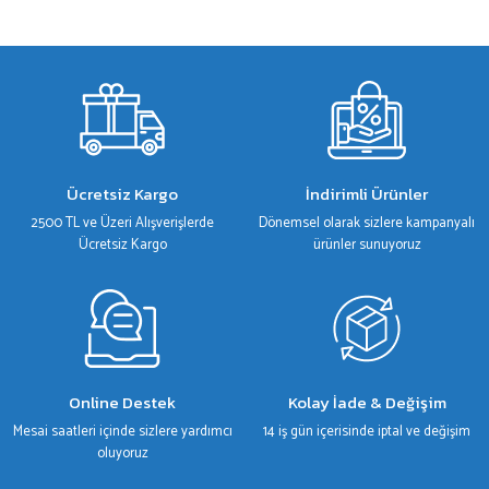
Bu ürünün fiyat bilgisi, resim, ürün açıklamalarında ve diğer konularda yetersiz
gördüğünüz noktaları öneri formunu kullanarak tarafımıza iletebilirsiniz.
Görüş ve önerileriniz için teşekkür ederiz.
Ürün resmi kalitesiz, bozuk veya görüntülenemiyor.
Ürün açıklamasında eksik bilgiler bulunuyor.
Ürün bilgilerinde hatalar bulunuyor.
Ücretsiz Kargo
İndirimli Ürünler
Ürün fiyatı diğer sitelerden daha pahalı.
2500 TL ve Üzeri Alışverişlerde
Dönemsel olarak sizlere kampanyalı
Bu ürüne benzer farklı alternatifler olmalı.
Ücretsiz Kargo
ürünler sunuyoruz
Gönder
Online Destek
Kolay İade & Değişim
Mesai saatleri içinde sizlere yardımcı
14 iş gün içerisinde iptal ve değişim
oluyoruz