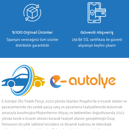
%100 Orjinal Ürünler
Güvenli Alışveriş
Siparişini vereceğiniz tüm ürünler
256 Bit SSL sertifikası ile güvenli
distribütör garantilidir
alışverişin keyfini çıkarın
E-Autolye Oto Yedek Parça, 2020 yılında İstanbul Ataşehir’de e-ticaret siteleri ve
pazaryerlerinde oto yedek parça satış ve pazarlama faaliyetlerinde bulunmak
amacıyla kurulmuştur.Müşterilerinin ihtiyaç ve beklentileri doğrultusunda 2022
yılında kendi e-ticaret sitesini kurarak faaliyet alanını genişletmiştir.Grup
firmasının 50 yıllık sektörel tecrübesi ve dinamik kadrosu ile teknolojik