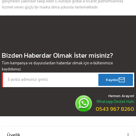
gelişmeleri yakından takip eden E-Autolye global e-ticaret platformlarında
hizmet veren güçlü bir marka olma yolunda ilerlemektedir.
Bizden Haberdar Olmak İster misiniz?
Tüm kampanya ve duyurulardan haberdar olmak için e-bültenimize
kaydolunuz.
Kaydol
Hemen Arayın!
Whatsapp Destek Hattı
0543 967 8260
Üyelik