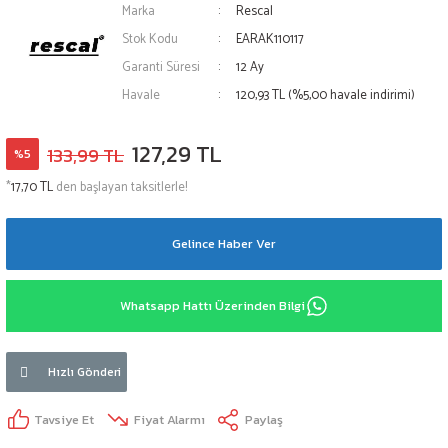
Marka
Rescal
Stok Kodu
EARAK110117
Garanti Süresi
12 Ay
Havale
120,93 TL (%5,00 havale indirimi)
127,29 TL
133,99 TL
%5
*
17,70 TL
den başlayan taksitlerle!
Gelince Haber Ver
Whatsapp Hattı Üzerinden Bilgi
Hızlı Gönderi
Tavsiye Et
Fiyat Alarmı
Paylaş