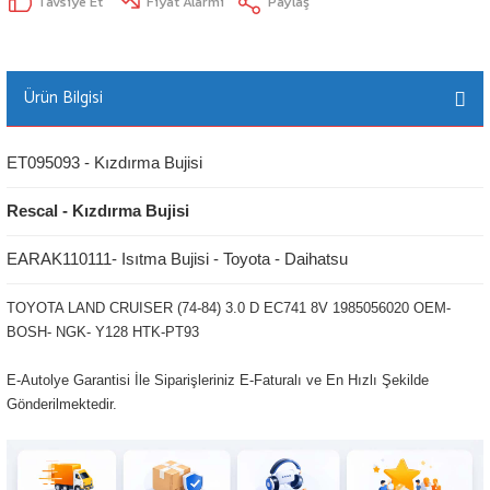
Tavsiye Et
Fiyat Alarmı
Paylaş
Ürün Bilgisi
ET095093 - Kızdırma Bujisi
Rescal - Kızdırma Bujisi
EARAK110111- Isıtma Bujisi - Toyota - Daihatsu
TOYOTA LAND CRUISER (74-84) 3.0 D EC741 8V 1985056020 OEM-
BOSH- NGK- Y128 HTK-PT93
E-Autolye Garantisi İle Siparişleriniz E-Faturalı ve En Hızlı Şekilde
Gönderilmektedir.