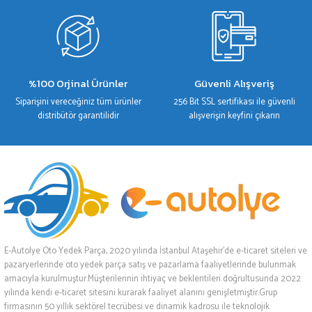
%100 Orjinal Ürünler
Güvenli Alışveriş
Siparişini vereceğiniz tüm ürünler
256 Bit SSL sertifikası ile güvenli
distribütör garantilidir
alışverişin keyfini çıkarın
E-Autolye Oto Yedek Parça, 2020 yılında İstanbul Ataşehir’de e-ticaret siteleri ve
pazaryerlerinde oto yedek parça satış ve pazarlama faaliyetlerinde bulunmak
amacıyla kurulmuştur.Müşterilerinin ihtiyaç ve beklentileri doğrultusunda 2022
yılında kendi e-ticaret sitesini kurarak faaliyet alanını genişletmiştir.Grup
firmasının 50 yıllık sektörel tecrübesi ve dinamik kadrosu ile teknolojik