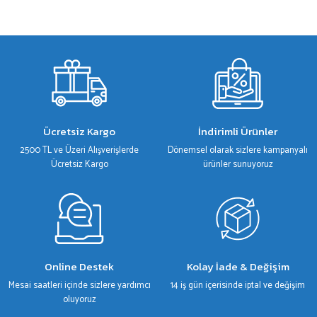
Bu ürünün fiyat bilgisi, resim, ürün açıklamalarında ve diğer konularda yetersiz
gördüğünüz noktaları öneri formunu kullanarak tarafımıza iletebilirsiniz.
Görüş ve önerileriniz için teşekkür ederiz.
Ürün resmi kalitesiz, bozuk veya görüntülenemiyor.
Ürün açıklamasında eksik bilgiler bulunuyor.
Ürün bilgilerinde hatalar bulunuyor.
Ücretsiz Kargo
İndirimli Ürünler
Ürün fiyatı diğer sitelerden daha pahalı.
2500 TL ve Üzeri Alışverişlerde
Dönemsel olarak sizlere kampanyalı
Bu ürüne benzer farklı alternatifler olmalı.
Ücretsiz Kargo
ürünler sunuyoruz
Gönder
Online Destek
Kolay İade & Değişim
Mesai saatleri içinde sizlere yardımcı
14 iş gün içerisinde iptal ve değişim
oluyoruz