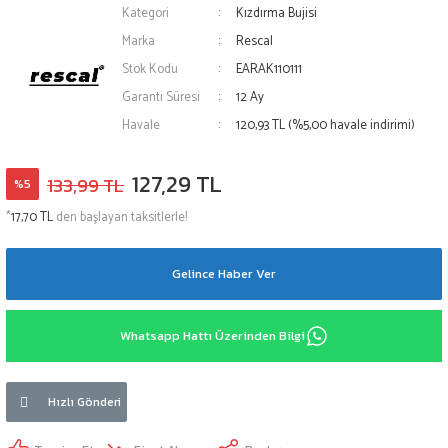
Kategori
Kızdırma Bujisi
Marka
Rescal
Stok Kodu
EARAK110111
Garanti Süresi
12 Ay
Havale
120,93 TL (%5,00 havale indirimi)
127,29 TL
133,99 TL
%5
*
17,70 TL
den başlayan taksitlerle!
Gelince Haber Ver
Whatsapp Hattı Üzerinden Bilgi
Hızlı Gönderi