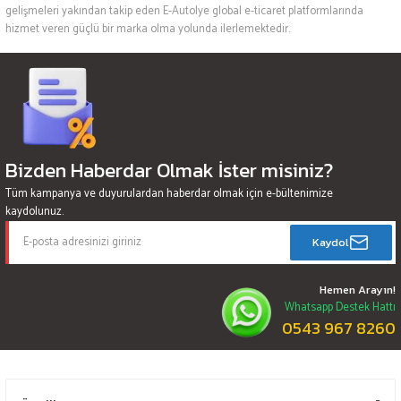
gelişmeleri yakından takip eden E-Autolye global e-ticaret platformlarında
hizmet veren güçlü bir marka olma yolunda ilerlemektedir.
Bizden Haberdar Olmak İster misiniz?
Tüm kampanya ve duyurulardan haberdar olmak için e-bültenimize
kaydolunuz.
Kaydol
Hemen Arayın!
Whatsapp Destek Hattı
0543 967 8260