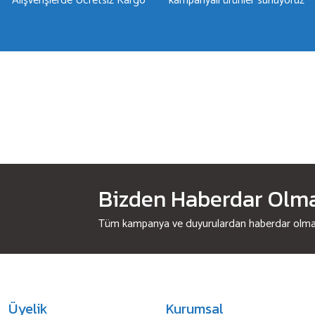
Alışverişlerde Ücretsiz Kargo
kampanyalı ürünler sunuyoruz
Bizden Haberdar Olmak
Tüm kampanya ve duyurulardan haberdar olmak 
Üyelik
Kurumsal