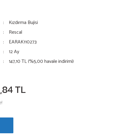
Kızdırma Bujisi
Rescal
EARAK110273
12 Ay
147,10 TL (%5,00 havale indirimi)
,84 TL
e!