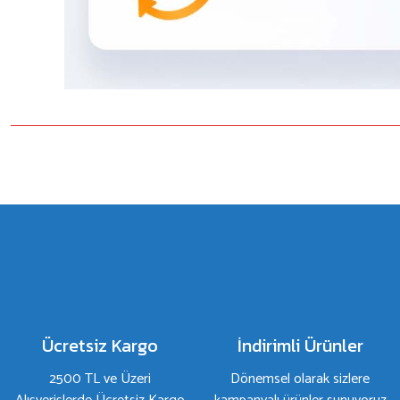
Bu ürünün fiyat bilgisi, resim, ürün açıklamalarında ve diğer konulard
Görüş ve önerileriniz için teşekkür ederiz.
Ürün resmi kalitesiz, bozuk veya görüntülenemiyor.
Ürün açıklamasında eksik bilgiler bulunuyor.
Ürün bilgilerinde hatalar bulunuyor.
Ürün fiyatı diğer sitelerden daha pahalı.
Bu ürüne benzer farklı alternatifler olmalı.
Ücretsiz Kargo
İndirimli Ürünler
2500 TL ve Üzeri
Dönemsel olarak sizlere