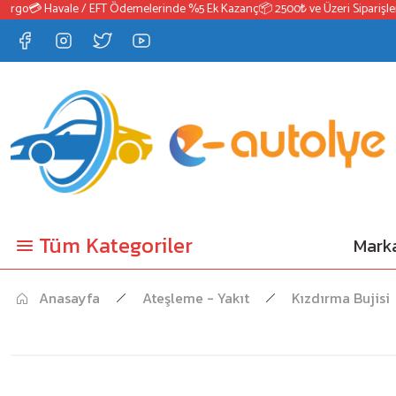
go
💳 Havale / EFT Ödemelerinde %5 Ek Kazanç
📦 2500₺ ve Üzeri Siparişlerde
Tüm Kategoriler
Marka
Anasayfa
Ateşleme - Yakıt
Kızdırma Bujisi