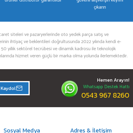
ürünler distribütör garantilidir
güvenli alışverişin keyfini
çıkarın
aret siteleri ve pazaryerlerinde oto yedek parça satış ve
nin ihtiyaç ve beklentileri doğrultusunda 2022 yılında kendi e-
n 50 yıllık sektörel tecrübesi ve dinamik kadrosu ile teknolojik
mlarında hizmet veren güçlü bir marka olma yolunda ilerlemektedir.
Hemen Arayın!
Whatsapp Destek Hattı
Kaydol
0543 967 8260
Sosyal Medya
Adres & İletişim