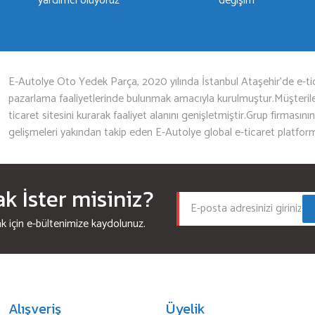
yardımcı oluyoruz
değişim
Gönder
E-Autolye Oto Yedek Parça, 2020 yılında İstanbul Ataşehir’de e-tic
pazarlama faaliyetlerinde bulunmak amacıyla kurulmuştur.Müşterileri
ticaret sitesini kurarak faaliyet alanını genişletmiştir.Grup firmasını
gelişmeleri yakından takip eden E-Autolye global e-ticaret platfor
 İster misiniz?
için e-bültenimize kaydolunuz.
Alışveriş
Üyelik