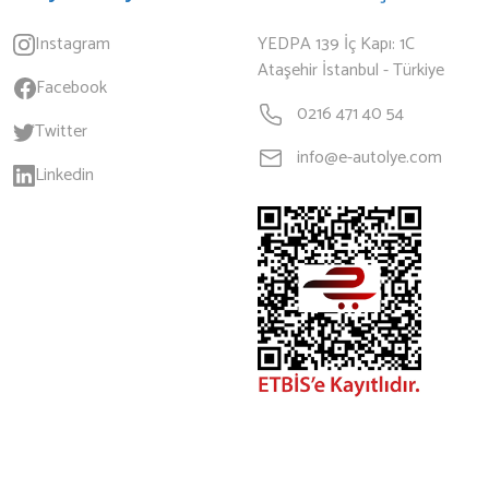
Instagram
YEDPA 139 İç Kapı: 1C
Ataşehir İstanbul - Türkiye
Facebook
0216 471 40 54
Twitter
info@e-autolye.com
Linkedin