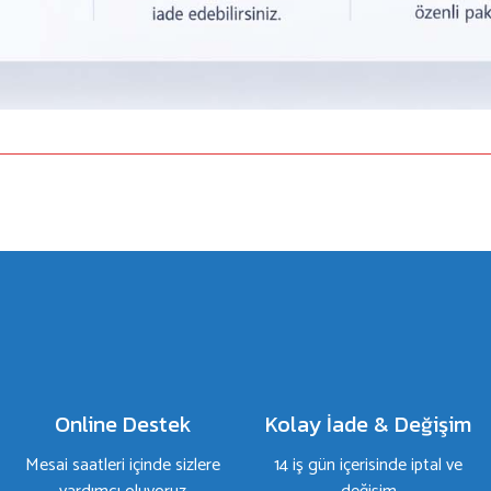
a yetersiz gördüğünüz noktaları öneri formunu kullanarak tarafımıza iletebilirsiniz.
Bu ürüne ilk yorumu siz yapın!
Yorum Yaz
Online Destek
Kolay İade & Değişim
Mesai saatleri içinde sizlere
14 iş gün içerisinde iptal ve