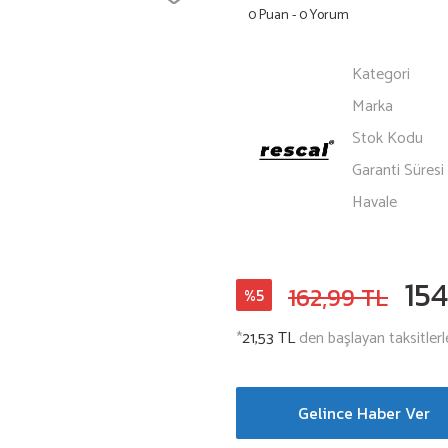
0 Puan - 0 Yorum
Kategori
Marka
Stok Kodu
Garanti Süresi
Havale
154
162,99 TL
%5
*
21,53 TL
den başlayan taksitlerl
Gelince Haber Ver