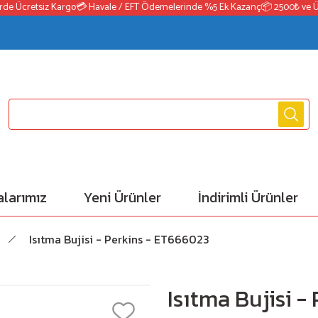
 Ücretsiz Kargo
💳 Havale / EFT Ödemelerinde %5 Ek Kazanç
📦 2500₺ ve Üzeri
larımız
Yeni Ürünler
İndirimli Ürünler
Isıtma Bujisi - Perkins - ET666023
Isıtma Bujisi -