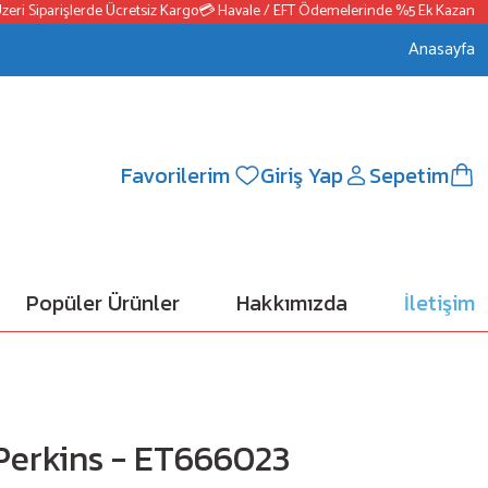
 Siparişlerde Ücretsiz Kargo
💳 Havale / EFT Ödemelerinde %5 Ek Kazanç
📦25
Anasayfa
Favorilerim
Giriş Yap
Sepetim
Popüler Ürünler
Hakkımızda
İletişim
 Perkins - ET666023