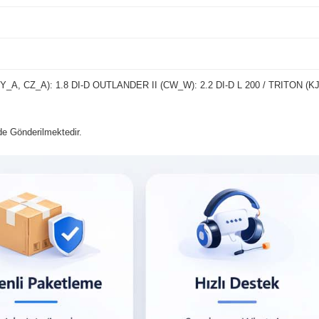
CY_A, CZ_A): 1.8 DI-D OUTLANDER II (CW_W): 2.2 DI-D L 200 / TRITON (
lde Gönderilmektedir.