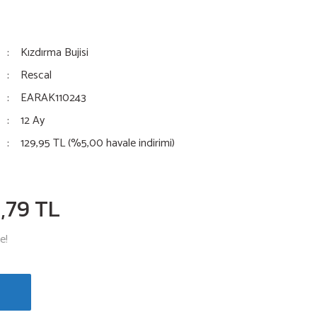
Kızdırma Bujisi
Rescal
EARAK110243
12 Ay
129,95 TL (%5,00 havale indirimi)
,79 TL
e!