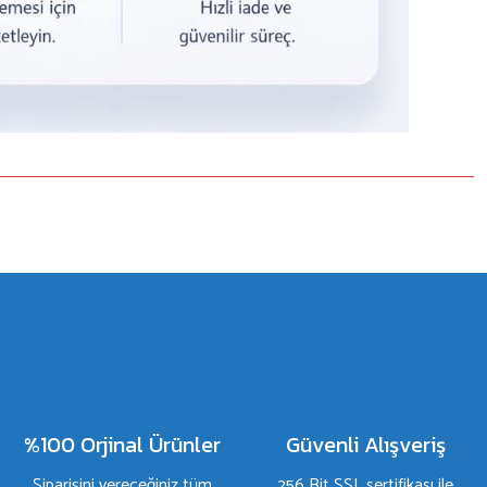
%100 Orjinal Ürünler
Güvenli Alışveriş
Siparişini vereceğiniz tüm
256 Bit SSL sertifikası ile