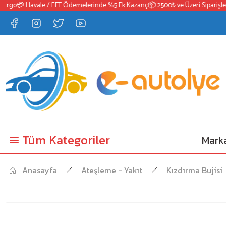
go
💳 Havale / EFT Ödemelerinde %5 Ek Kazanç
📦 2500₺ ve Üzeri Siparişlerde
Tüm Kategoriler
Marka
Anasayfa
Ateşleme - Yakıt
Kızdırma Bujisi