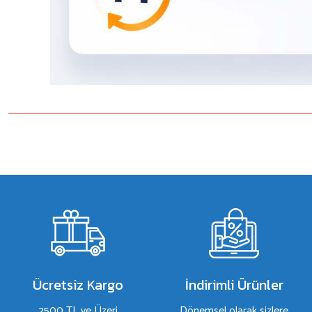
Bu ürünün fiyat bilgisi, resim, ürün açıklamalarında ve diğer konulard
Görüş ve önerileriniz için teşekkür ederiz.
Ürün resmi kalitesiz, bozuk veya görüntülenemiyor.
Ürün açıklamasında eksik bilgiler bulunuyor.
Ürün bilgilerinde hatalar bulunuyor.
Ürün fiyatı diğer sitelerden daha pahalı.
Bu ürüne benzer farklı alternatifler olmalı.
Ücretsiz Kargo
İndirimli Ürünler
2500 TL ve Üzeri
Dönemsel olarak sizlere