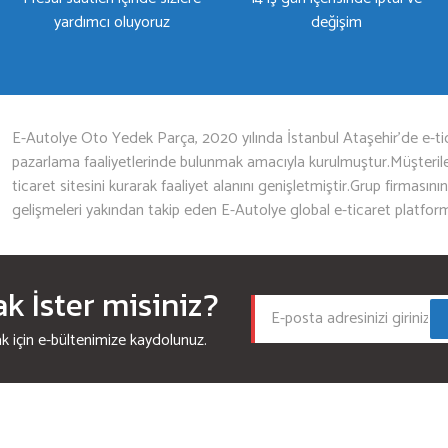
yardımcı oluyoruz
değişim
Gönder
E-Autolye Oto Yedek Parça, 2020 yılında İstanbul Ataşehir’de e-tic
pazarlama faaliyetlerinde bulunmak amacıyla kurulmuştur.Müşterileri
ticaret sitesini kurarak faaliyet alanını genişletmiştir.Grup firmasını
gelişmeleri yakından takip eden E-Autolye global e-ticaret platfor
 İster misiniz?
için e-bültenimize kaydolunuz.