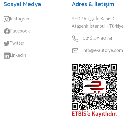
Sosyal Medya
Adres & İletişim
Instagram
YEDPA 139 İç Kapı: 1C
Ataşehir İstanbul - Türkiye
Facebook
0216 471 40 54
Twitter
info@e-autolye.com
Linkedin