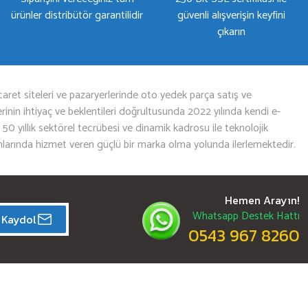
ürünler distribütör garantilidir
güvenli alışverişin keyfini
çıkarın
aret siteleri ve pazaryerlerinde oto yedek parça satış ve
nin ihtiyaç ve beklentileri doğrultusunda 2022 yılında kendi e-
n 50 yıllık sektörel tecrübesi ve dinamik kadrosu ile teknolojik
mlarında hizmet veren güçlü bir marka olma yolunda ilerlemektedir.
Hemen Arayın!
Whatsapp Destek Hattı
Kaydol
0543 967 8260