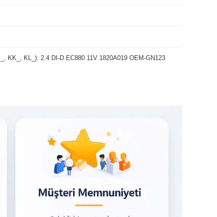
KJ_, KK_, KL_): 2.4 DI-D EC880 11V 1820A019 OEM-GN123