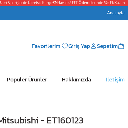
 Siparişlerde Ücretsiz Kargo
💳 Havale / EFT Ödemelerinde %5 Ek Kazanç
📦25
Anasayfa
Favorilerim
Giriş Yap
Sepetim
Popüler Ürünler
Hakkımızda
İletişim
 Mitsubishi - ET160123