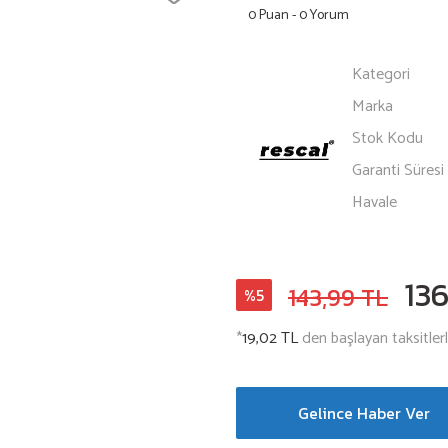
0 Puan - 0 Yorum
Kategori
Marka
Stok Kodu
Garanti Süresi
Havale
136
143,99 TL
%5
*
19,02 TL
den başlayan taksitlerl
Gelince Haber Ver