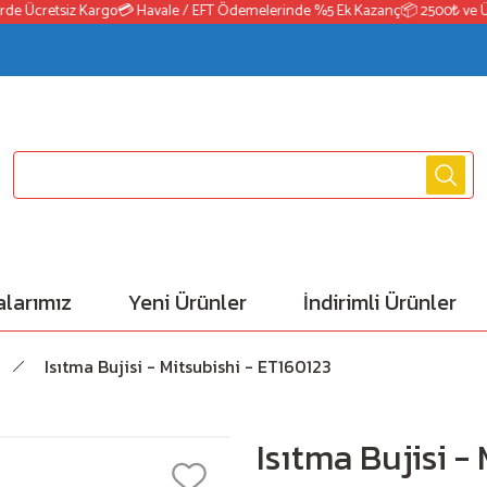
 Ücretsiz Kargo
💳 Havale / EFT Ödemelerinde %5 Ek Kazanç
📦 2500₺ ve Üzeri
larımız
Yeni Ürünler
İndirimli Ürünler
Isıtma Bujisi - Mitsubishi - ET160123
Isıtma Bujisi -