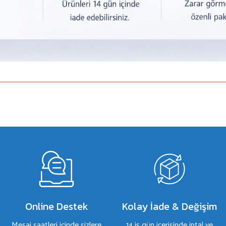
a yetersiz gördüğünüz noktaları öneri formunu kullanarak tarafımıza iletebilirsiniz.
Bu ürüne ilk yorumu siz yapın!
Yorum Yaz
Online Destek
Kolay İade & Değişim
Mesai saatleri içinde sizlere
14 iş gün içerisinde iptal ve