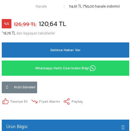
Havale
114,61 TL (%5,00 havale indirimi)
120,64 TL
126,99 TL
%5
*
16,78 TL
den başlayan taksitlerle!
Gelince Haber Ver
Whatsapp Hattı Üzerinden Bilgi
Hızlı Gönderi
Tavsiye Et
Fiyat Alarmı
Paylaş
Ürün Bilgisi