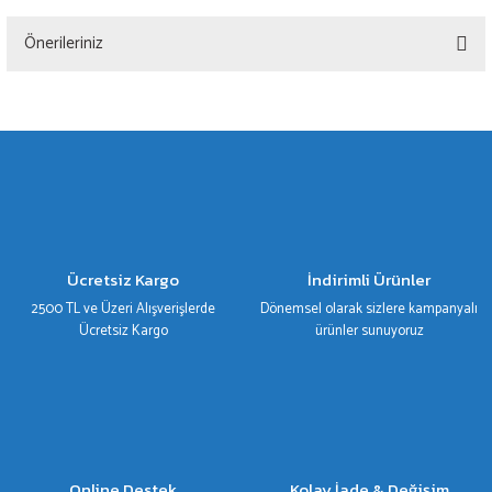
Önerileriniz
Yorum Yaz
Bu ürünün fiyat bilgisi, resim, ürün açıklamalarında ve diğer konularda yetersiz
gördüğünüz noktaları öneri formunu kullanarak tarafımıza iletebilirsiniz.
Görüş ve önerileriniz için teşekkür ederiz.
Ürün resmi kalitesiz, bozuk veya görüntülenemiyor.
Ürün açıklamasında eksik bilgiler bulunuyor.
Ürün bilgilerinde hatalar bulunuyor.
Ücretsiz Kargo
İndirimli Ürünler
Ürün fiyatı diğer sitelerden daha pahalı.
2500 TL ve Üzeri Alışverişlerde
Dönemsel olarak sizlere kampanyalı
Bu ürüne benzer farklı alternatifler olmalı.
Ücretsiz Kargo
ürünler sunuyoruz
Gönder
Online Destek
Kolay İade & Değişim