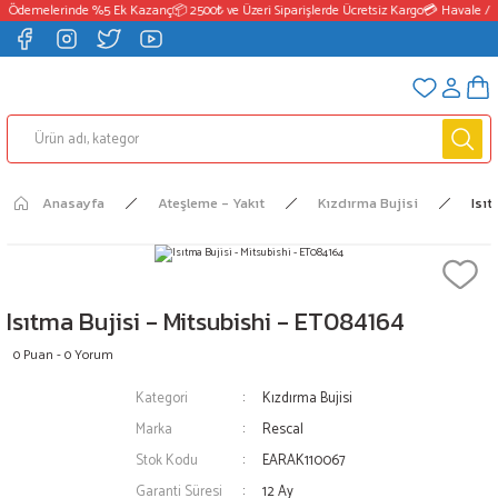
T Ödemelerinde %5 Ek Kazanç
📦 2500₺ ve Üzeri Siparişlerde Ücretsiz Kargo
💳 Havale / 
Anasayfa
Ateşleme - Yakıt
Kızdırma Bujisi
Isıt
Isıtma Bujisi - Mitsubishi - ET084164
0 Puan - 0 Yorum
Kategori
Kızdırma Bujisi
Marka
Rescal
Stok Kodu
EARAK110067
Garanti Süresi
12 Ay