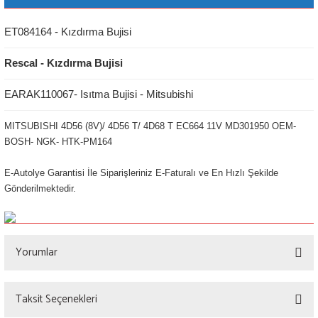
ET084164 - Kızdırma Bujisi
Rescal - Kızdırma Bujisi
EARAK110067- Isıtma Bujisi - Mitsubishi
MITSUBISHI 4D56 (8V)/ 4D56 T/ 4D68 T EC664 11V MD301950 OEM-
BOSH- NGK- HTK-PM164
E-Autolye Garantisi İle Siparişleriniz E-Faturalı ve En Hızlı Şekilde
Gönderilmektedir.
Yorumlar
Taksit Seçenekleri
Bu ürüne ilk yorumu siz yapın!