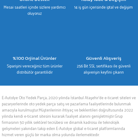
Mesai saatleri içinde sizlere yardımcı
14 iş gün içerisinde iptal ve değişim
oluyoruz
%100 Orjinal Ürünler
Güvenli Alışveriş
Siparişini vereceğiniz tüm ürünler
256 Bit SSL sertifikası ile güvenli
distribütör garantilidir
alışverişin keyfini çıkarın
E-Autolye Oto Yedek Parça, 2020 yılında İstanbul Ataşehir’de e-ticaret siteleri ve
pazaryerlerinde oto yedek parça satış ve pazarlama faaliyetlerinde bulunmak
amacıyla kurulmuştur.Müşterilerinin ihtiyaç ve beklentileri doğrultusunda 2022
yılında kendi e-ticaret sitesini kurarak faaliyet alanını genişletmiştir.Grup
firmasının 50 yıllık sektörel tecrübesi ve dinamik kadrosu ile teknolojik
gelişmeleri yakından takip eden E-Autolye global e-ticaret platformlarında
hizmet veren güçlü bir marka olma yolunda ilerlemektedir.