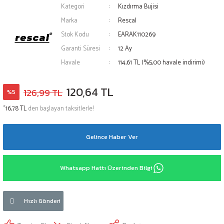
Kategori
Kızdırma Bujisi
Marka
Rescal
Stok Kodu
EARAK110269
Garanti Süresi
12 Ay
Havale
114,61 TL (%5,00 havale indirimi)
120,64 TL
126,99 TL
%5
*
16,78 TL
den başlayan taksitlerle!
Gelince Haber Ver
Whatsapp Hattı Üzerinden Bilgi
Hızlı Gönderi