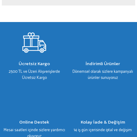
Yorum Yaz
Bu ürünün fiyat bilgisi, resim, ürün açıklamalarında ve diğer konularda yetersiz
gördüğünüz noktaları öneri formunu kullanarak tarafımıza iletebilirsiniz.
Görüş ve önerileriniz için teşekkür ederiz.
Ürün resmi kalitesiz, bozuk veya görüntülenemiyor.
Ürün açıklamasında eksik bilgiler bulunuyor.
Ürün bilgilerinde hatalar bulunuyor.
Ücretsiz Kargo
İndirimli Ürünler
Ürün fiyatı diğer sitelerden daha pahalı.
2500 TL ve Üzeri Alışverişlerde
Dönemsel olarak sizlere kampanyalı
Bu ürüne benzer farklı alternatifler olmalı.
Ücretsiz Kargo
ürünler sunuyoruz
Gönder
Online Destek
Kolay İade & Değişim
Mesai saatleri içinde sizlere yardımcı
14 iş gün içerisinde iptal ve değişim
oluyoruz