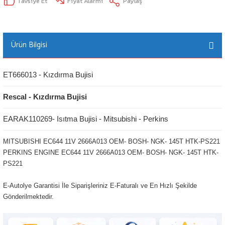
Tavsiye Et
Fiyat Alarmı
Paylaş
Ürün Bilgisi
ET666013 - Kızdırma Bujisi
Rescal - Kızdırma Bujisi
EARAK110269- Isıtma Bujisi - Mitsubishi - Perkins
MITSUBISHI EC644 11V 2666A013 OEM- BOSH- NGK- 145T HTK-PS221
PERKINS ENGINE EC644 11V 2666A013 OEM- BOSH- NGK- 145T HTK-
PS221
E-Autolye Garantisi İle Siparişleriniz E-Faturalı ve En Hızlı Şekilde
Gönderilmektedir.