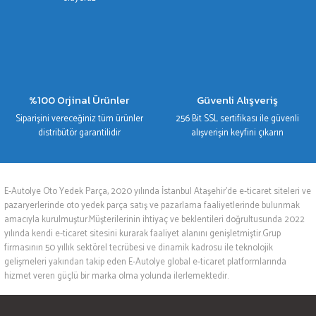
%100 Orjinal Ürünler
Güvenli Alışveriş
Siparişini vereceğiniz tüm ürünler
256 Bit SSL sertifikası ile güvenli
distribütör garantilidir
alışverişin keyfini çıkarın
E-Autolye Oto Yedek Parça, 2020 yılında İstanbul Ataşehir’de e-ticaret siteleri ve
pazaryerlerinde oto yedek parça satış ve pazarlama faaliyetlerinde bulunmak
amacıyla kurulmuştur.Müşterilerinin ihtiyaç ve beklentileri doğrultusunda 2022
yılında kendi e-ticaret sitesini kurarak faaliyet alanını genişletmiştir.Grup
firmasının 50 yıllık sektörel tecrübesi ve dinamik kadrosu ile teknolojik
gelişmeleri yakından takip eden E-Autolye global e-ticaret platformlarında
hizmet veren güçlü bir marka olma yolunda ilerlemektedir.