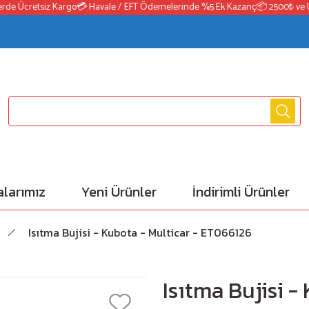
e Ücretsiz Kargo
💳 Havale / EFT Ödemelerinde %5 Ek Kazanç
📦 2500₺ ve Üzeri
larımız
Yeni Ürünler
İndirimli Ürünler
Isıtma Bujisi - Kubota - Multicar - ET066126
Isıtma Bujisi -