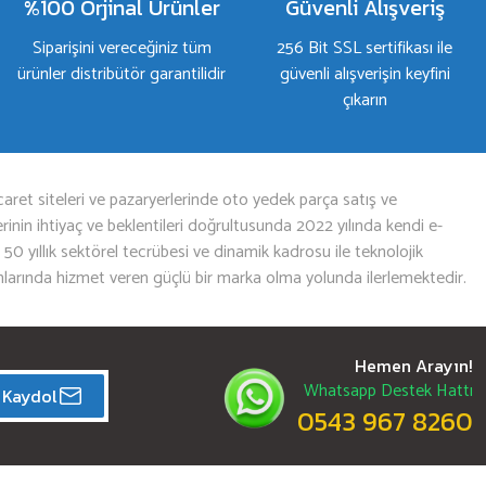
%100 Orjinal Ürünler
Güvenli Alışveriş
Siparişini vereceğiniz tüm
256 Bit SSL sertifikası ile
ürünler distribütör garantilidir
güvenli alışverişin keyfini
çıkarın
aret siteleri ve pazaryerlerinde oto yedek parça satış ve
nin ihtiyaç ve beklentileri doğrultusunda 2022 yılında kendi e-
n 50 yıllık sektörel tecrübesi ve dinamik kadrosu ile teknolojik
mlarında hizmet veren güçlü bir marka olma yolunda ilerlemektedir.
Hemen Arayın!
Whatsapp Destek Hattı
Kaydol
0543 967 8260