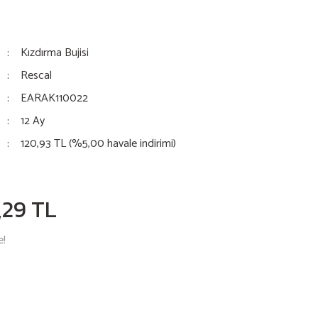
Kızdırma Bujisi
Rescal
EARAK110022
12 Ay
120,93 TL (%5,00 havale indirimi)
,29 TL
e!