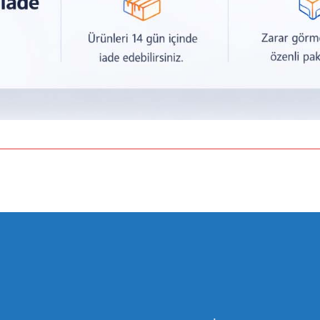
a yetersiz gördüğünüz noktaları öneri formunu kullanarak tarafımıza iletebilirsiniz.
Bu ürüne ilk yorumu siz yapın!
Yorum Yaz