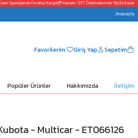
 Siparişlerde Ücretsiz Kargo
💳 Havale / EFT Ödemelerinde %5 Ek Kazanç
📦25
Anasayfa
Favorilerim
Giriş Yap
Sepetim
Popüler Ürünler
Hakkımızda
İletişim
 Kubota - Multicar - ET066126