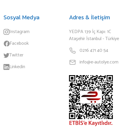
Sosyal Medya
Adres & İletişim
Instagram
YEDPA 139 İç Kapı: 1C
Ataşehir İstanbul - Türkiye
Facebook
0216 471 40 54
Twitter
info@e-autolye.com
Linkedin