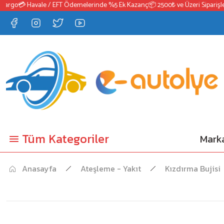
rgo
💳 Havale / EFT Ödemelerinde %5 Ek Kazanç
📦 2500₺ ve Üzeri Siparişlerd
Tüm Kategoriler
Marka
Anasayfa
Ateşleme - Yakıt
Kızdırma Bujisi