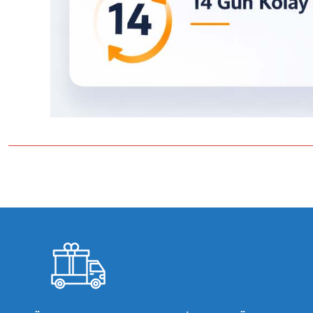
Bu ürünün fiyat bilgisi, resim, ürün açıklamalarında ve diğer konulard
Görüş ve önerileriniz için teşekkür ederiz.
Ürün resmi kalitesiz, bozuk veya görüntülenemiyor.
Ürün açıklamasında eksik bilgiler bulunuyor.
Ürün bilgilerinde hatalar bulunuyor.
Ürün fiyatı diğer sitelerden daha pahalı.
Bu ürüne benzer farklı alternatifler olmalı.