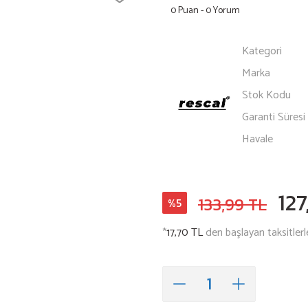
0 Puan - 0 Yorum
Kategori
Marka
Stok Kodu
Garanti Süresi
Havale
127
133,99 TL
%5
*
17,70 TL
den başlayan taksitlerl