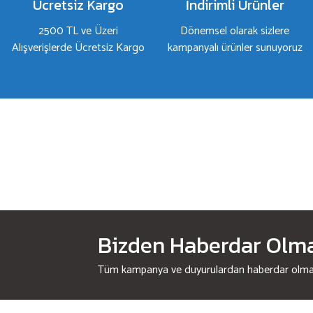
Ücretsiz Kargo
İndirimli Ürünler
2500 TL ve Üzeri
Dönemsel olarak sizlere
Alışverişlerde Ücretsiz Kargo
kampanyalı ürünler sunuyoruz
Bizden Haberdar Olmak
Tüm kampanya ve duyurulardan haberdar olmak 