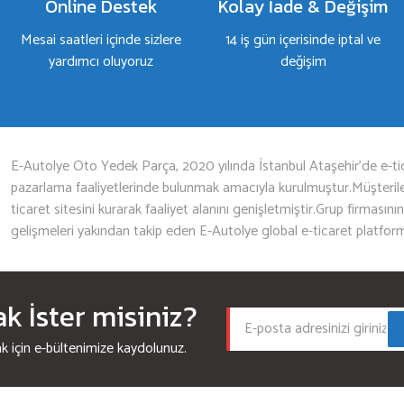
Online Destek
Kolay İade & Değişim
Mesai saatleri içinde sizlere
14 iş gün içerisinde iptal ve
yardımcı oluyoruz
değişim
Gönder
E-Autolye Oto Yedek Parça, 2020 yılında İstanbul Ataşehir’de e-tic
pazarlama faaliyetlerinde bulunmak amacıyla kurulmuştur.Müşterileri
ticaret sitesini kurarak faaliyet alanını genişletmiştir.Grup firmasını
gelişmeleri yakından takip eden E-Autolye global e-ticaret platfor
 İster misiniz?
için e-bültenimize kaydolunuz.