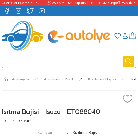
 Ödemelerinde %5 Ek Kazanç
📦 2500₺ ve Üzeri Siparişlerde Ücretsiz Kargo
💳 Havale / E
Anasayfa
Ateşleme - Yakıt
Kızdırma Bujisi
Isı
Isıtma Bujisi - Isuzu - ET088040
0 Puan - 0 Yorum
Kategori
Kızdırma Bujisi