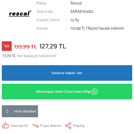
Marka
Rescal
Stok Kodu
EARAK110082
Garanti Süresi
12 Ay
Havale
120,93 TL (%5,00 havale indirimi)
127,29 TL
133,99 TL
%5
*
17,70 TL
den başlayan taksitlerle!
Gelince Haber Ver
Whatsapp Hattı Üzerinden Bilgi
Hızlı Gönderi
Tavsiye Et
Fiyat Alarmı
Paylaş