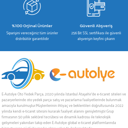
%100 Orjinal Ürünler
Güvenli Alışveriş
Siparişini vereceğiniz tüm ürünler
256 Bit SSL sertifikası ile güvenli
distribütör garantilidir
alışverişin keyfini çıkarın
E-Autolye Oto Yedek Parça, 2020 yılında İstanbul Ataşehir’de e-ticaret siteleri ve
pazaryerlerinde oto yedek parça satış ve pazarlama faaliyetlerinde bulunmak
amacıyla kurulmuştur.Müşterilerinin ihtiyaç ve beklentileri doğrultusunda 2022
yılında kendi e-ticaret sitesini kurarak faaliyet alanını genişletmiştir.Grup
firmasının 50 yıllık sektörel tecrübesi ve dinamik kadrosu ile teknolojik
gelişmeleri yakından takip eden E-Autolye global e-ticaret platformlarında