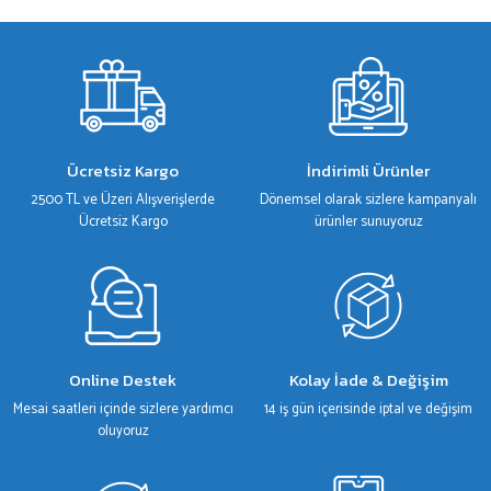
gördüğünüz noktaları öneri formunu kullanarak tarafımıza iletebilirsiniz.
Görüş ve önerileriniz için teşekkür ederiz.
Ürün resmi kalitesiz, bozuk veya görüntülenemiyor.
Ürün açıklamasında eksik bilgiler bulunuyor.
Ürün bilgilerinde hatalar bulunuyor.
Ücretsiz Kargo
İndirimli Ürünler
Ürün fiyatı diğer sitelerden daha pahalı.
2500 TL ve Üzeri Alışverişlerde
Dönemsel olarak sizlere kampanyalı
Bu ürüne benzer farklı alternatifler olmalı.
Ücretsiz Kargo
ürünler sunuyoruz
Gönder
Online Destek
Kolay İade & Değişim
Mesai saatleri içinde sizlere yardımcı
14 iş gün içerisinde iptal ve değişim
oluyoruz