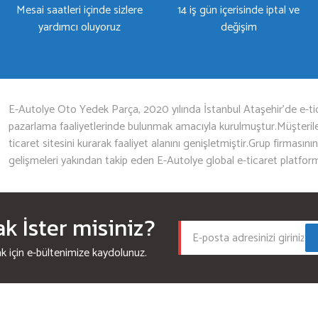
Mesai saatleri içinde sizlere
14 iş gün içerisinde iptal ve
yardımcı oluyoruz
değişim
Gönder
E-Autolye Oto Yedek Parça, 2020 yılında İstanbul Ataşehir’de e-tic
pazarlama faaliyetlerinde bulunmak amacıyla kurulmuştur.Müşterileri
ticaret sitesini kurarak faaliyet alanını genişletmiştir.Grup firmasını
gelişmeleri yakından takip eden E-Autolye global e-ticaret platfor
 İster misiniz?
için e-bültenimize kaydolunuz.