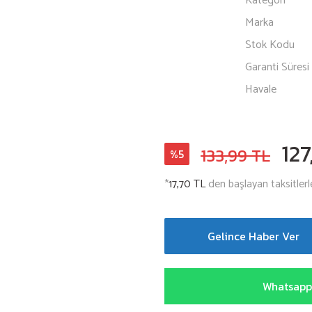
Kategori
Marka
Stok Kodu
Garanti Süresi
Havale
127
133,99 TL
%5
*
17,70 TL
den başlayan taksitlerl
Gelince Haber Ver
Whatsapp 