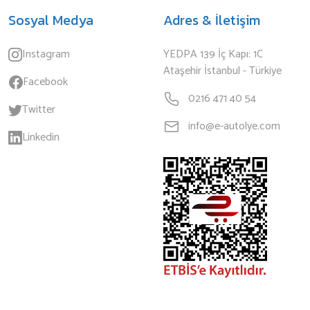
Sosyal Medya
Adres & İletişim
Instagram
YEDPA 139 İç Kapı: 1C
Ataşehir İstanbul - Türkiye
Facebook
0216 471 40 54
Twitter
info@e-autolye.com
Linkedin