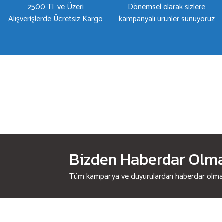
2500 TL ve Üzeri
Dönemsel olarak sizlere
Alışverişlerde Ücretsiz Kargo
kampanyalı ürünler sunuyoruz
Bizden Haberdar Olmak
Tüm kampanya ve duyurulardan haberdar olmak 