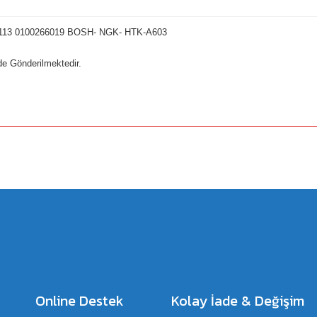
113 0100266019 BOSH- NGK- HTK-A603
lde Gönderilmektedir.
a yetersiz gördüğünüz noktaları öneri formunu kullanarak tarafımıza iletebilirsiniz.
Bu ürüne ilk yorumu siz yapın!
Yorum Yaz
Online Destek
Kolay İade & Değişim