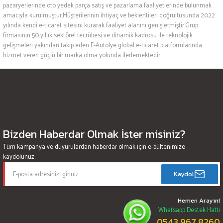
pazaryerlerinde oto yedek parça satış ve pazarlama faaliyetlerinde bulunmak
amacıyla kurulmuştur.Müşterilerinin ihtiyaç ve beklentileri doğrultusunda 2022
yılında kendi e-ticaret sitesini kurarak faaliyet alanını genişletmiştir.Grup
firmasının 50 yıllık sektörel tecrübesi ve dinamik kadrosu ile teknolojik
gelişmeleri yakından takip eden E-Autolye global e-ticaret platformlarında
hizmet veren güçlü bir marka olma yolunda ilerlemektedir.
Bizden Haberdar Olmak İster misiniz?
Tüm kampanya ve duyurulardan haberdar olmak için e-bültenimize
kaydolunuz.
Kaydol
Hemen Arayın!
Whatsapp Destek Hattı
0543 967 8260