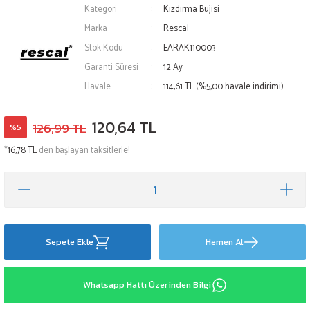
Kategori
Kızdırma Bujisi
Marka
Rescal
Stok Kodu
EARAK110003
Garanti Süresi
12 Ay
Havale
114,61 TL (%5,00 havale indirimi)
120,64 TL
126,99 TL
%5
*
16,78 TL
den başlayan taksitlerle!
Sepete Ekle
Hemen Al
Whatsapp Hattı Üzerinden Bilgi