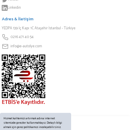
Linkedin
Adres & İletişim
YEDPA 139 İç Kapı: 1C Ataşehir İstanbul - Türkiye
0216 471 40 54
info@e-autolye.com
Hizmet kalitemizi artırmak adına internet
sitemizde çerezler kullanmaktayız. Detaylı bilgi
almak için çerez politikamızı inceleyebilirsiniz.