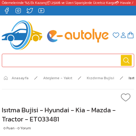
 Ödemelerinde %5 Ek Kazanç
📦 2500₺ ve Üzeri Siparişlerde Ücretsiz Kargo
💳 Havale / E
Anasayfa
Ateşleme - Yakıt
Kızdırma Bujisi
Isıt
Isıtma Bujisi - Hyundai - Kia - Mazda -
Tractor - ET033481
0 Puan - 0 Yorum