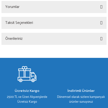
Yorumlar
Taksit Seçenekleri
Bu ürüne ilk yorumu siz yapın!
Önerileriniz
Yorum Yaz
Bu ürünün fiyat bilgisi, resim, ürün açıklamalarında ve diğer konularda yetersiz
gördüğünüz noktaları öneri formunu kullanarak tarafımıza iletebilirsiniz.
Görüş ve önerileriniz için teşekkür ederiz.
Ürün resmi kalitesiz, bozuk veya görüntülenemiyor.
Ürün açıklamasında eksik bilgiler bulunuyor.
Ürün bilgilerinde hatalar bulunuyor.
Ücretsiz Kargo
İndirimli Ürünler
Ürün fiyatı diğer sitelerden daha pahalı.
2500 TL ve Üzeri Alışverişlerde
Dönemsel olarak sizlere kampanyalı
Bu ürüne benzer farklı alternatifler olmalı.
Ücretsiz Kargo
ürünler sunuyoruz