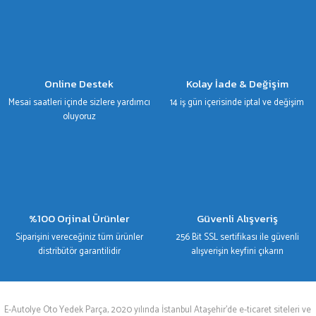
Gönder
Online Destek
Kolay İade & Değişim
Mesai saatleri içinde sizlere yardımcı
14 iş gün içerisinde iptal ve değişim
oluyoruz
%100 Orjinal Ürünler
Güvenli Alışveriş
Siparişini vereceğiniz tüm ürünler
256 Bit SSL sertifikası ile güvenli
distribütör garantilidir
alışverişin keyfini çıkarın
E-Autolye Oto Yedek Parça, 2020 yılında İstanbul Ataşehir’de e-ticaret siteleri ve