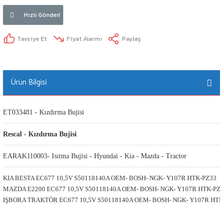
Hızlı Gönderi
Tavsiye Et
Fiyat Alarmı
Paylaş
Ürün Bilgisi
ET033481 - Kızdırma Bujisi
Rescal - Kızdırma Bujisi
EARAK110003- Isıtma Bujisi - Hyundai - Kia - Mazda - Tractor
KIA BESTA EC677 10,5V S50118140A OEM- BOSH- NGK- Y107R HTK-PZ33
MAZDA E2200 EC677 10,5V S50118140A OEM- BOSH- NGK- Y107R HTK-PZ
IŞBORA TRAKTÖR EC677 10,5V S50118140A OEM- BOSH- NGK- Y107R HTK