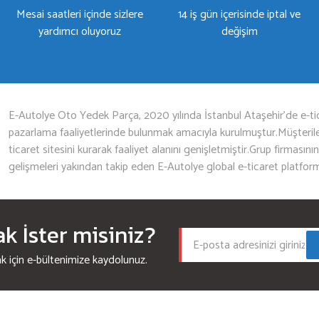
Mesai saatleri içinde sizlere
14 iş gün içerisinde iptal ve
yardımcı oluyoruz
değişim
Gönder
E-Autolye Oto Yedek Parça, 2020 yılında İstanbul Ataşehir’de e-tic
pazarlama faaliyetlerinde bulunmak amacıyla kurulmuştur.Müşterileri
ticaret sitesini kurarak faaliyet alanını genişletmiştir.Grup firmasını
gelişmeleri yakından takip eden E-Autolye global e-ticaret platfor
 İster misiniz?
için e-bültenimize kaydolunuz.