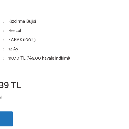
Kızdırma Bujisi
Rescal
EARAK110023
12 Ay
110,10 TL (%5,00 havale indirimi)
,89 TL
!