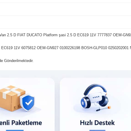
/Van 2.5 D FIAT DUCATO Platform şasi 2.5 D EC619 11V 7777837 OEM-G
 D EC619 11V 6075812 OEM-GN927 0100226198 BOSH-GLP010 0250202001
lde Gönderilmektedir.