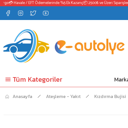
go
💳 Havale / EFT Ödemelerinde %5 Ek Kazanç
📦 2500₺ ve Üzeri Siparişlerde
Tüm Kategoriler
Marka
Anasayfa
Ateşleme - Yakıt
Kızdırma Bujisi