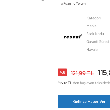
0 Puan - 0 Yorum
Kategori
Marka
Stok Kodu
Garanti Süresi
Havale
115
121,99 TL
%5
*
16,12 TL
den başlayan taksitlerle
Gelince Haber Ver