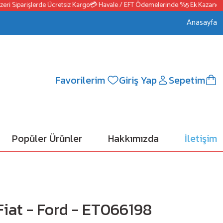
Siparişlerde Ücretsiz Kargo
💳 Havale / EFT Ödemelerinde %5 Ek Kazanç
📦250
Anasayfa
Favorilerim
Giriş Yap
Sepetim
Popüler Ürünler
Hakkımızda
İletişim
 Fiat - Ford - ET066198