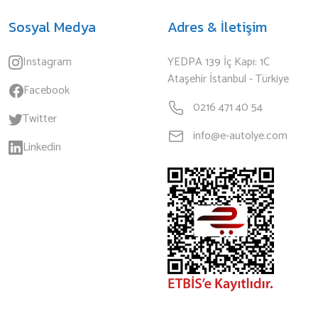
Sosyal Medya
Adres & İletişim
Instagram
YEDPA 139 İç Kapı: 1C
Ataşehir İstanbul - Türkiye
Facebook
0216 471 40 54
Twitter
info@e-autolye.com
Linkedin