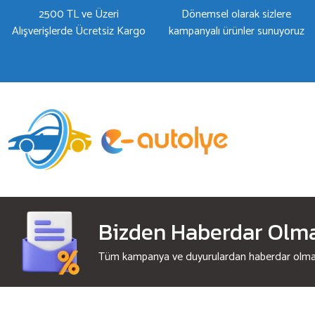
2500 TL ve Üzeri
Dönemsel olarak sizlere
Alışverişlerde Ücretsiz Kargo
kampanyalı ürünler sunuyoruz
Bizden Haberdar Olmak
Tüm kampanya ve duyurulardan haberdar olmak 