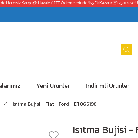
 Ücretsiz Kargo
💳 Havale / EFT Ödemelerinde %5 Ek Kazanç
📦 2500₺ ve Üzeri 
larımız
Yeni Ürünler
İndirimli Ürünler
Isıtma Bujisi - Fiat - Ford - ET066198
Isıtma Bujisi -