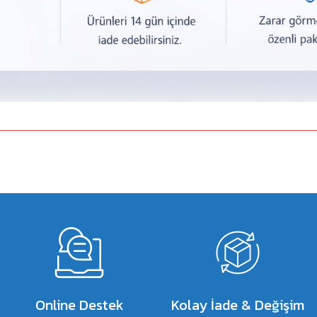
a yetersiz gördüğünüz noktaları öneri formunu kullanarak tarafımıza iletebilirsiniz.
Bu ürüne ilk yorumu siz yapın!
Yorum Yaz
Online Destek
Kolay İade & Değişim