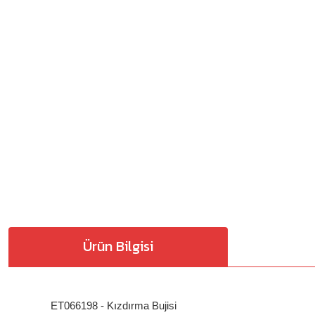
Ürün Bilgisi
ET066198 - Kızdırma Bujisi