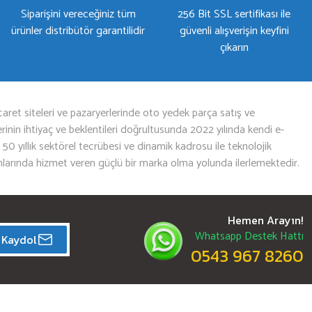
Siparişini vereceğiniz tüm
256 Bit SSL sertifikası ile
ürünler distribütör garantilidir
güvenli alışverişin keyfini
çıkarın
aret siteleri ve pazaryerlerinde oto yedek parça satış ve
nin ihtiyaç ve beklentileri doğrultusunda 2022 yılında kendi e-
n 50 yıllık sektörel tecrübesi ve dinamik kadrosu ile teknolojik
mlarında hizmet veren güçlü bir marka olma yolunda ilerlemektedir.
Hemen Arayın!
Whatsapp Destek Hattı
Kaydol
0543 967 8260