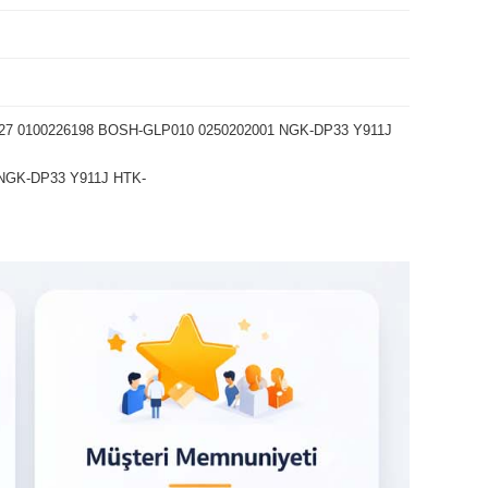
N927 0100226198 BOSH-GLP010 0250202001 NGK-DP33 Y911J
 NGK-DP33 Y911J HTK-