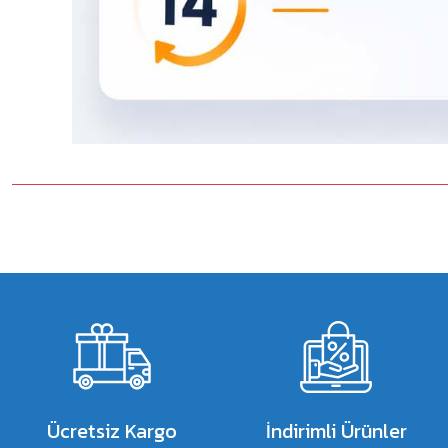
Bu ürünün fiyat bilgisi, resim, ürün açıklamalarında ve diğer konulard
Görüş ve önerileriniz için teşekkür ederiz.
Ürün resmi kalitesiz, bozuk veya görüntülenemiyor.
Ürün açıklamasında eksik bilgiler bulunuyor.
Ürün bilgilerinde hatalar bulunuyor.
Ürün fiyatı diğer sitelerden daha pahalı.
Bu ürüne benzer farklı alternatifler olmalı.
Ücretsiz Kargo
İndirimli Ürünler