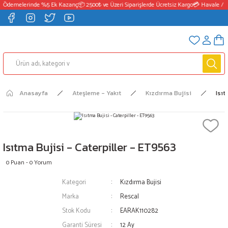
T Ödemelerinde %5 Ek Kazanç
📦 2500₺ ve Üzeri Siparişlerde Ücretsiz Kargo
💳 Havale / E
Anasayfa
Ateşleme - Yakıt
Kızdırma Bujisi
Isıt
Isıtma Bujisi - Caterpiller - ET9563
0 Puan - 0 Yorum
Kategori
Kızdırma Bujisi
Marka
Rescal
Stok Kodu
EARAK110282
Garanti Süresi
12 Ay