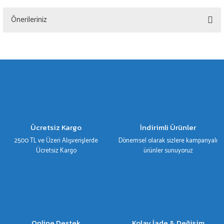
Önerileriniz
Yorum Yaz
Bu ürünün fiyat bilgisi, resim, ürün açıklamalarında ve diğer konularda yetersiz
gördüğünüz noktaları öneri formunu kullanarak tarafımıza iletebilirsiniz.
Görüş ve önerileriniz için teşekkür ederiz.
Ürün resmi kalitesiz, bozuk veya görüntülenemiyor.
Ürün açıklamasında eksik bilgiler bulunuyor.
Ürün bilgilerinde hatalar bulunuyor.
Ücretsiz Kargo
İndirimli Ürünler
Ürün fiyatı diğer sitelerden daha pahalı.
2500 TL ve Üzeri Alışverişlerde
Dönemsel olarak sizlere kampanyalı
Bu ürüne benzer farklı alternatifler olmalı.
Ücretsiz Kargo
ürünler sunuyoruz
Gönder
Online Destek
Kolay İade & Değişim