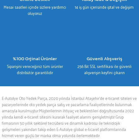
Mesai saatleri içinde sizlere yardımcı
14 iş gün içerisinde iptal ve değişim
oluyoruz
%100 Orjinal Ürünler
Güvenli Alışveriş
Siparişini vereceğiniz tüm ürünler
256 Bit SSL sertifikası ile güvenli
distribütör garantilidir
alışverişin keyfini çıkarın
E-Autolye Oto Yedek Parça, 2020 yılında İstanbul Ataşehir’de e-ticaret siteleri ve
pazaryerlerinde oto yedek parça satış ve pazarlama faaliyetlerinde bulunmak
amacıyla kurulmuştur.Müşterilerinin ihtiyaç ve beklentileri doğrultusunda 2022
yılında kendi e-ticaret sitesini kurarak faaliyet alanını genişletmiştir.Grup
firmasının 50 yıllık sektörel tecrübesi ve dinamik kadrosu ile teknolojik
gelişmeleri yakından takip eden E-Autolye global e-ticaret platformlarında
hizmet veren güçlü bir marka olma yolunda ilerlemektedir.