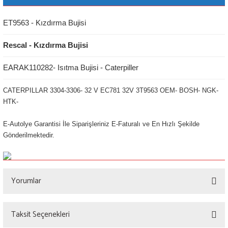
ET9563 - Kızdırma Bujisi
Rescal - Kızdırma Bujisi
EARAK110282- Isıtma Bujisi - Caterpiller
CATERPILLAR 3304-3306- 32 V EC781 32V 3T9563 OEM- BOSH- NGK-
HTK-
E-Autolye Garantisi İle Siparişleriniz E-Faturalı ve En Hızlı Şekilde
Gönderilmektedir.
Yorumlar
Taksit Seçenekleri
Bu ürüne ilk yorumu siz yapın!