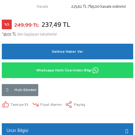
Havale
225,62 TL (%5,00 havale indirimi)
237,49 TL
249,99 TL
%5
*
33,02 TL
den başlayan taksitlerle!
Gelince Haber Ver
Whatsapp Hattı Üzerinden Bilgi
Hızlı Gönderi
Tavsiye Et
Fiyat Alarmı
Paylaş
Ürün Bilgisi