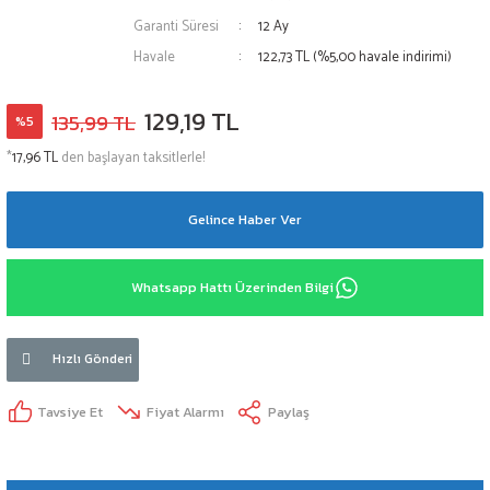
Garanti Süresi
12 Ay
Havale
122,73 TL (%5,00 havale indirimi)
129,19 TL
135,99 TL
%5
*
17,96 TL
den başlayan taksitlerle!
Gelince Haber Ver
Whatsapp Hattı Üzerinden Bilgi
Hızlı Gönderi
Tavsiye Et
Fiyat Alarmı
Paylaş