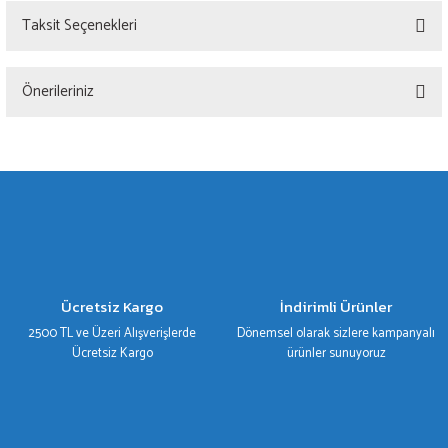
Taksit Seçenekleri
Bu ürüne ilk yorumu siz yapın!
Önerileriniz
Yorum Yaz
Bu ürünün fiyat bilgisi, resim, ürün açıklamalarında ve diğer konularda yetersiz
gördüğünüz noktaları öneri formunu kullanarak tarafımıza iletebilirsiniz.
Görüş ve önerileriniz için teşekkür ederiz.
Ürün resmi kalitesiz, bozuk veya görüntülenemiyor.
Ürün açıklamasında eksik bilgiler bulunuyor.
Ürün bilgilerinde hatalar bulunuyor.
Ücretsiz Kargo
İndirimli Ürünler
Ürün fiyatı diğer sitelerden daha pahalı.
2500 TL ve Üzeri Alışverişlerde
Dönemsel olarak sizlere kampanyalı
Bu ürüne benzer farklı alternatifler olmalı.
Ücretsiz Kargo
ürünler sunuyoruz