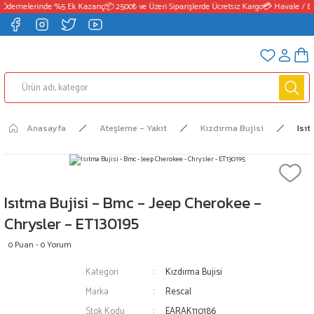
 Ödemelerinde %5 Ek Kazanç
📦 2500₺ ve Üzeri Siparişlerde Ücretsiz Kargo
💳 Havale / E
Anasayfa
Ateşleme - Yakıt
Kızdırma Bujisi
Isıt
Isıtma Bujisi - Bmc - Jeep Cherokee -
Chrysler - ET130195
0 Puan - 0 Yorum
Kategori
Kızdırma Bujisi
Marka
Rescal
Stok Kodu
EARAK110186