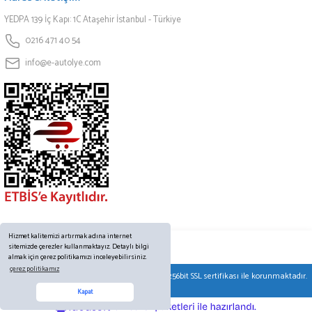
YEDPA 139 İç Kapı: 1C Ataşehir İstanbul - Türkiye
0216 471 40 54
info@e-autolye.com
Hizmet kalitemizi artırmak adına internet
sitemizde çerezler kullanmaktayız. Detaylı bilgi
almak için çerez politikamızı inceleyebilirsiniz.
çerez politikamız
© Tüm hakları saklıdır. Kredi kartı bilgileriniz 256bit SSL sertifikası ile korunmaktadır.
Online Destek
Kapat
ideasoft
ile
e-