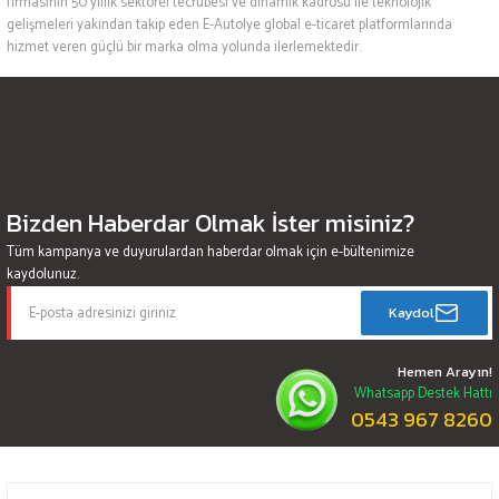
firmasının 50 yıllık sektörel tecrübesi ve dinamik kadrosu ile teknolojik
gelişmeleri yakından takip eden E-Autolye global e-ticaret platformlarında
hizmet veren güçlü bir marka olma yolunda ilerlemektedir.
Bizden Haberdar Olmak İster misiniz?
Tüm kampanya ve duyurulardan haberdar olmak için e-bültenimize
kaydolunuz.
Kaydol
Hemen Arayın!
Whatsapp Destek Hattı
0543 967 8260