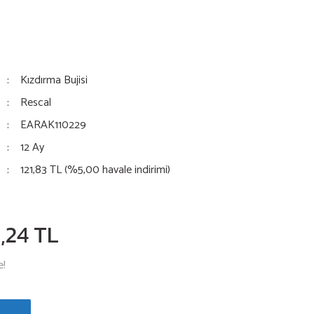
Kızdırma Bujisi
Rescal
EARAK110229
12 Ay
121,83 TL (%5,00 havale indirimi)
,24 TL
e!