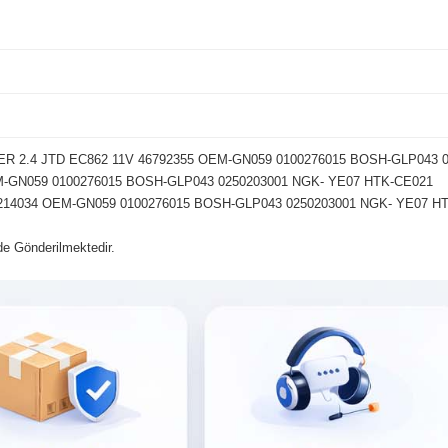
R 2.4 JTD EC862 11V 46792355 OEM-GN059 0100276015 BOSH-GLP043 
-GN059 0100276015 BOSH-GLP043 0250203001 NGK- YE07 HTK-CE021
14034 OEM-GN059 0100276015 BOSH-GLP043 0250203001 NGK- YE07 H
lde Gönderilmektedir.