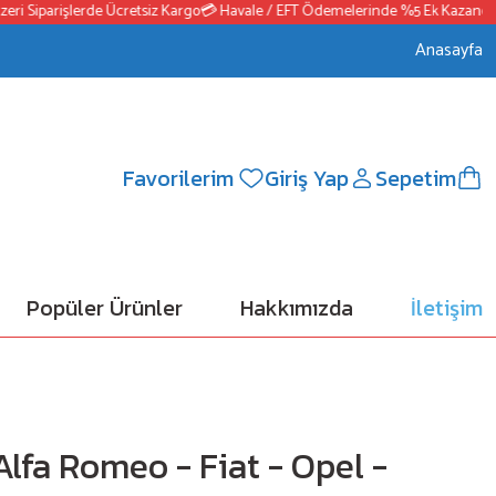
 Siparişlerde Ücretsiz Kargo
💳 Havale / EFT Ödemelerinde %5 Ek Kazanç
📦250
Anasayfa
Favorilerim
Giriş Yap
Sepetim
Popüler Ürünler
Hakkımızda
İletişim
 Alfa Romeo - Fiat - Opel -