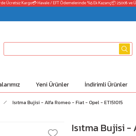
 Ücretsiz Kargo
💳 Havale / EFT Ödemelerinde %5 Ek Kazanç
📦 2500₺ ve Üzeri
larımız
Yeni Ürünler
İndirimli Ürünler
Isıtma Bujisi - Alfa Romeo - Fiat - Opel - ET151015
Isıtma Bujisi -