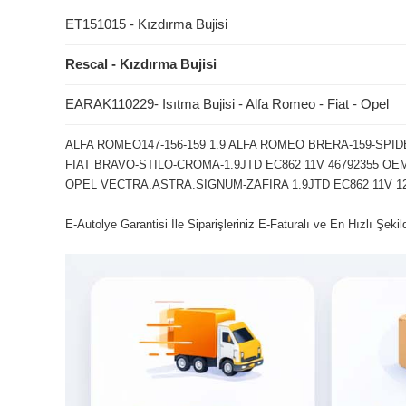
ET151015 - Kızdırma Bujisi
Rescal - Kızdırma Bujisi
EARAK110229- Isıtma Bujisi - Alfa Romeo - Fiat - Opel
ALFA ROMEO147-156-159 1.9 ALFA ROMEO BRERA-159-SPIDE
FIAT BRAVO-STILO-CROMA-1.9JTD EC862 11V 46792355 OEM
OPEL VECTRA.ASTRA.SIGNUM-ZAFIRA 1.9JTD EC862 11V 12
E-Autolye Garantisi İle Siparişleriniz E-Faturalı ve En Hızlı Şeki