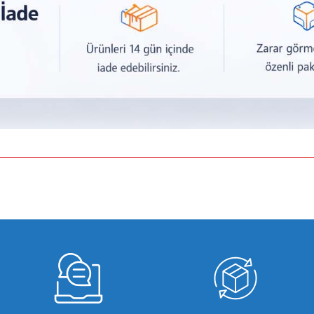
a yetersiz gördüğünüz noktaları öneri formunu kullanarak tarafımıza iletebilirsiniz.
Bu ürüne ilk yorumu siz yapın!
Yorum Yaz