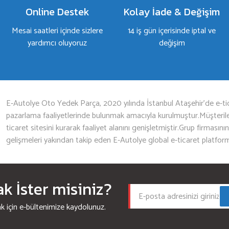
Online Destek
Kolay İade & Değişim
Mesai saatleri içinde sizlere
14 iş gün içerisinde iptal ve
yardımcı oluyoruz
değişim
Gönder
E-Autolye Oto Yedek Parça, 2020 yılında İstanbul Ataşehir’de e-tic
pazarlama faaliyetlerinde bulunmak amacıyla kurulmuştur.Müşterileri
ticaret sitesini kurarak faaliyet alanını genişletmiştir.Grup firmasını
gelişmeleri yakından takip eden E-Autolye global e-ticaret platfor
 İster misiniz?
için e-bültenimize kaydolunuz.