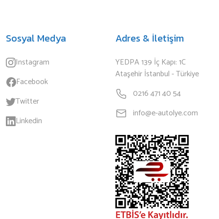
Sosyal Medya
Adres & İletişim
Instagram
YEDPA 139 İç Kapı: 1C
Ataşehir İstanbul - Türkiye
Facebook
0216 471 40 54
Twitter
info@e-autolye.com
Linkedin