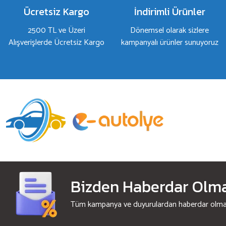
Bu ürüne benzer farklı alternatifler olmalı.
Ücretsiz Kargo
İndirimli Ürünler
2500 TL ve Üzeri
Dönemsel olarak sizlere
Alışverişlerde Ücretsiz Kargo
kampanyalı ürünler sunuyoruz
Bizden Haberdar Olmak
Tüm kampanya ve duyurulardan haberdar olmak 