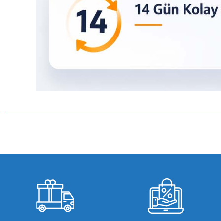
Bu ürünün fiyat bilgisi, resim, ürün açıklamalarında ve diğer konulard
Görüş ve önerileriniz için teşekkür ederiz.
Ürün resmi kalitesiz, bozuk veya görüntülenemiyor.
Ürün açıklamasında eksik bilgiler bulunuyor.
Ürün bilgilerinde hatalar bulunuyor.
Ürün fiyatı diğer sitelerden daha pahalı.