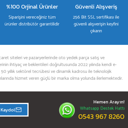
%100 Orjinal Ürünler
Güvenli Alışveriş
Siparişini vereceğiniz tüm
256 Bit SSL sertifikası ile
ürünler distribütör garantilidir
güvenli alışverişin keyfini
çıkarın
aret siteleri ve pazaryerlerinde oto yedek parça satış ve
nin ihtiyaç ve beklentileri doğrultusunda 2022 yılında kendi e-
n 50 yıllık sektörel tecrübesi ve dinamik kadrosu ile teknolojik
mlarında hizmet veren güçlü bir marka olma yolunda ilerlemektedir.
Hemen Arayın!
Whatsapp Destek Hattı
Kaydol
0543 967 8260