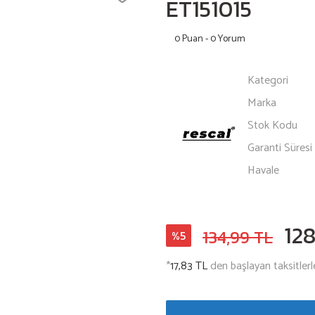
ET151015
0 Puan - 0 Yorum
Kategori
Marka
Stok Kodu
Garanti Süresi
Havale
128
134,99 TL
%5
*
17,83 TL
den başlayan taksitlerl