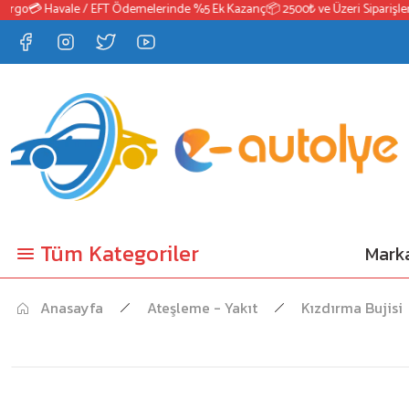
go
💳 Havale / EFT Ödemelerinde %5 Ek Kazanç
📦 2500₺ ve Üzeri Siparişlerde
Tüm Kategoriler
Marka
Anasayfa
Ateşleme - Yakıt
Kızdırma Bujisi