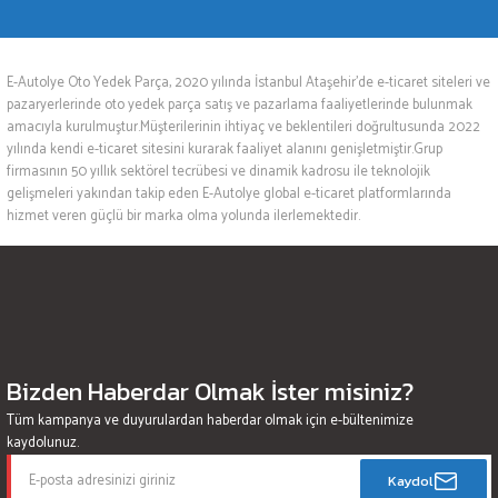
E-Autolye Oto Yedek Parça, 2020 yılında İstanbul Ataşehir’de e-ticaret siteleri ve
pazaryerlerinde oto yedek parça satış ve pazarlama faaliyetlerinde bulunmak
amacıyla kurulmuştur.Müşterilerinin ihtiyaç ve beklentileri doğrultusunda 2022
yılında kendi e-ticaret sitesini kurarak faaliyet alanını genişletmiştir.Grup
firmasının 50 yıllık sektörel tecrübesi ve dinamik kadrosu ile teknolojik
gelişmeleri yakından takip eden E-Autolye global e-ticaret platformlarında
hizmet veren güçlü bir marka olma yolunda ilerlemektedir.
Bizden Haberdar Olmak İster misiniz?
Tüm kampanya ve duyurulardan haberdar olmak için e-bültenimize
kaydolunuz.
Kaydol