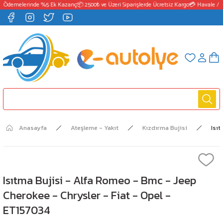
 Ödemelerinde %5 Ek Kazanç
📦 2500₺ ve Üzeri Siparişlerde Ücretsiz Kargo
💳 Havale / E
Anasayfa
Ateşleme - Yakıt
Kızdırma Bujisi
Isıt
Isıtma Bujisi - Alfa Romeo - Bmc - Jeep
Cherokee - Chrysler - Fiat - Opel -
ET157034