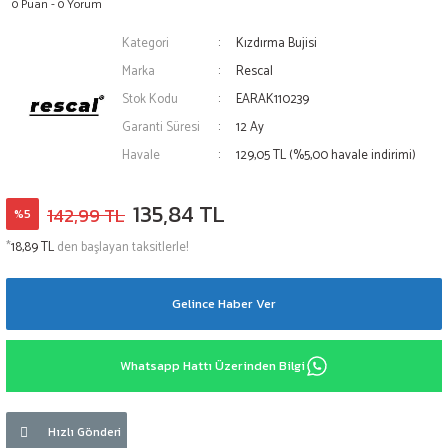
0 Puan - 0 Yorum
Kategori
Kızdırma Bujisi
Marka
Rescal
Stok Kodu
EARAK110239
Garanti Süresi
12 Ay
Havale
129,05 TL (%5,00 havale indirimi)
135,84 TL
142,99 TL
%5
*
18,89 TL
den başlayan taksitlerle!
Gelince Haber Ver
Whatsapp Hattı Üzerinden Bilgi
Hızlı Gönderi