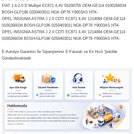
FIAT 1.6-2.0 D Multijet EC871 4,4V 55200755 OEM-GE114 0100266034
BOSH-GLP196 0250403011 NGK-DP78 Y9003AS HTK-
OPEL INSIGNIA ASTRA J 2.0 CDTI EC871 4,4V 1214094 OEM-GE114
0100266034 BOSH-GLP196 0250403011 NGK-DP78 Y9003AS HTK-
OPEL INSIGNIA ASTRA J 2.0 CDTI EC871 4,4V 1214094 OEM-GE114
0100266034 BOSH-GLP196 0250403011 NGK-DP78 Y9003AS HTK-
E-Autolye Garantisi İle Siparişleriniz E-Faturalı ve En Hızlı Şekilde
Gönderilmektedir.