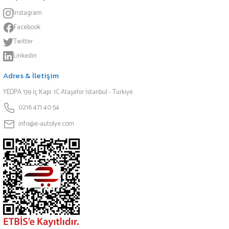
Instagram
Facebook
Twitter
Linkedin
Adres & İletişim
YEDPA 139 İç Kapı: 1C Ataşehir İstanbul - Türkiye
0216 471 40 54
info@e-autolye.com