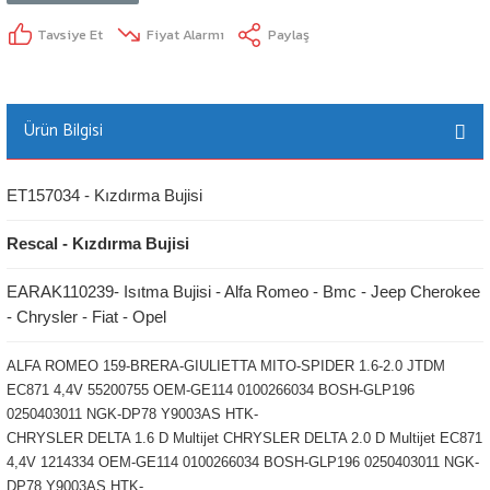
Tavsiye Et
Fiyat Alarmı
Paylaş
Ürün Bilgisi
ET157034 - Kızdırma Bujisi
Rescal - Kızdırma Bujisi
EARAK110239- Isıtma Bujisi - Alfa Romeo - Bmc - Jeep Cherokee
- Chrysler - Fiat - Opel
ALFA ROMEO 159-BRERA-GIULIETTA MITO-SPIDER 1.6-2.0 JTDM
EC871 4,4V 55200755 OEM-GE114 0100266034 BOSH-GLP196
0250403011 NGK-DP78 Y9003AS HTK-
CHRYSLER DELTA 1.6 D Multijet CHRYSLER DELTA 2.0 D Multijet EC871
4,4V 1214334 OEM-GE114 0100266034 BOSH-GLP196 0250403011 NGK-
DP78 Y9003AS HTK-