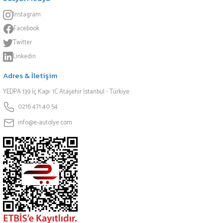
Instagram
Facebook
Twitter
Linkedin
Adres & İletişim
YEDPA 139 İç Kapı: 1C Ataşehir İstanbul - Türkiye
0216 471 40 54
info@e-autolye.com