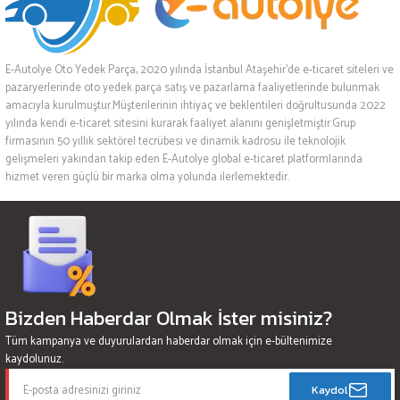
E-Autolye Oto Yedek Parça, 2020 yılında İstanbul Ataşehir’de e-ticaret siteleri ve
pazaryerlerinde oto yedek parça satış ve pazarlama faaliyetlerinde bulunmak
amacıyla kurulmuştur.Müşterilerinin ihtiyaç ve beklentileri doğrultusunda 2022
yılında kendi e-ticaret sitesini kurarak faaliyet alanını genişletmiştir.Grup
firmasının 50 yıllık sektörel tecrübesi ve dinamik kadrosu ile teknolojik
gelişmeleri yakından takip eden E-Autolye global e-ticaret platformlarında
hizmet veren güçlü bir marka olma yolunda ilerlemektedir.
Bizden Haberdar Olmak İster misiniz?
Tüm kampanya ve duyurulardan haberdar olmak için e-bültenimize
kaydolunuz.
Kaydol