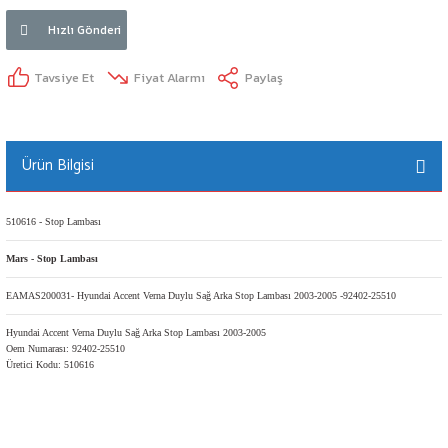
Hızlı Gönderi
Tavsiye Et
Fiyat Alarmı
Paylaş
Ürün Bilgisi
510616 - Stop Lambası
Mars - Stop Lambası
EAMAS200031- Hyundai Accent Verna Duylu Sağ Arka Stop Lambası 2003-2005 -92402-25510
Hyundai Accent Verna Duylu Sağ Arka Stop Lambası 2003-2005
Oem Numarası: 92402-25510
Üretici Kodu: 510616