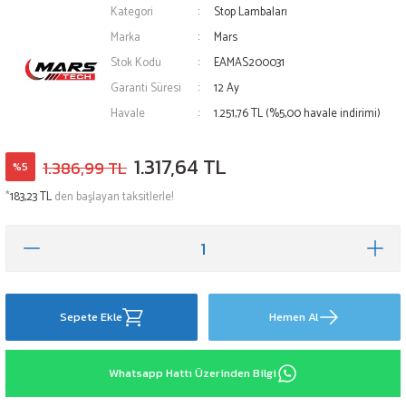
Kategori
Stop Lambaları
Marka
Mars
Stok Kodu
EAMAS200031
Garanti Süresi
12 Ay
Havale
1.251,76 TL (%5,00 havale indirimi)
1.317,64 TL
1.386,99 TL
%5
*
183,23 TL
den başlayan taksitlerle!
Sepete Ekle
Hemen Al
Whatsapp Hattı Üzerinden Bilgi