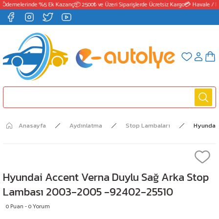
 Ödemelerinde %5 Ek Kazanç
📦 2500₺ ve Üzeri Siparişlerde Ücretsiz Kargo
💳 Havale / E
Anasayfa
Aydınlatma
Stop Lambaları
Hyundai
Hyundai Accent Verna Duylu Sağ Arka Stop
Lambası 2003-2005 -92402-25510
0 Puan - 0 Yorum