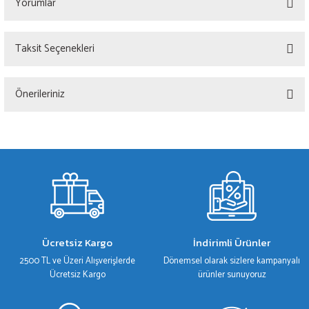
Yorumlar
Taksit Seçenekleri
Bu ürüne ilk yorumu siz yapın!
Önerileriniz
Yorum Yaz
Bu ürünün fiyat bilgisi, resim, ürün açıklamalarında ve diğer konularda yetersiz
gördüğünüz noktaları öneri formunu kullanarak tarafımıza iletebilirsiniz.
Görüş ve önerileriniz için teşekkür ederiz.
Ürün resmi kalitesiz, bozuk veya görüntülenemiyor.
Ürün açıklamasında eksik bilgiler bulunuyor.
Ürün bilgilerinde hatalar bulunuyor.
Ücretsiz Kargo
İndirimli Ürünler
Ürün fiyatı diğer sitelerden daha pahalı.
2500 TL ve Üzeri Alışverişlerde
Dönemsel olarak sizlere kampanyalı
Bu ürüne benzer farklı alternatifler olmalı.
Ücretsiz Kargo
ürünler sunuyoruz