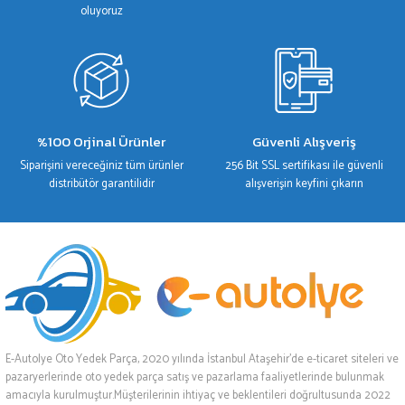
oluyoruz
%100 Orjinal Ürünler
Güvenli Alışveriş
Siparişini vereceğiniz tüm ürünler
256 Bit SSL sertifikası ile güvenli
distribütör garantilidir
alışverişin keyfini çıkarın
E-Autolye Oto Yedek Parça, 2020 yılında İstanbul Ataşehir’de e-ticaret siteleri ve
pazaryerlerinde oto yedek parça satış ve pazarlama faaliyetlerinde bulunmak
amacıyla kurulmuştur.Müşterilerinin ihtiyaç ve beklentileri doğrultusunda 2022