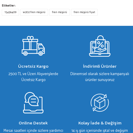
Bu ürünün fiyat bilgisi, resim, ürün açıklamalarında ve diğer konularda yetersiz
Etiketler :
gördüğünüz noktaları öneri formunu kullanarak tarafımıza iletebilirsiniz.
15456409
w202 fren müşürü
fren müşürü
fren müşürü fiyat
Görüş ve önerileriniz için teşekkür ederiz.
Ürün resmi kalitesiz, bozuk veya görüntülenemiyor.
Ürün açıklamasında eksik bilgiler bulunuyor.
Ürün bilgilerinde hatalar bulunuyor.
Ürün fiyatı diğer sitelerden daha pahalı.
Bu ürüne benzer farklı alternatifler olmalı.
Ücretsiz Kargo
İndirimli Ürünler
2500 TL ve Üzeri Alışverişlerde
Dönemsel olarak sizlere kampanyalı
Ücretsiz Kargo
ürünler sunuyoruz
Gönder
Online Destek
Kolay İade & Değişim
Mesai saatleri içinde sizlere yardımcı
14 iş gün içerisinde iptal ve değişim