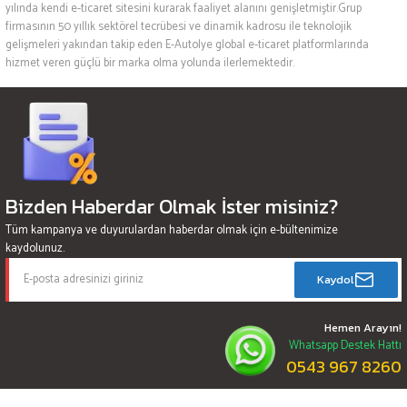
yılında kendi e-ticaret sitesini kurarak faaliyet alanını genişletmiştir.Grup
firmasının 50 yıllık sektörel tecrübesi ve dinamik kadrosu ile teknolojik
gelişmeleri yakından takip eden E-Autolye global e-ticaret platformlarında
hizmet veren güçlü bir marka olma yolunda ilerlemektedir.
Bizden Haberdar Olmak İster misiniz?
Tüm kampanya ve duyurulardan haberdar olmak için e-bültenimize
kaydolunuz.
Kaydol
Hemen Arayın!
Whatsapp Destek Hattı
0543 967 8260