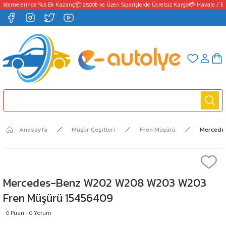
Ödemelerinde %5 Ek Kazanç
📦 2500₺ ve Üzeri Siparişlerde Ücretsiz Kargo
💳 Havale / EF
Anasayfa
Müşür Çeşitleri
Fren Müşürü
Mercede
Mercedes-Benz W202 W208 W203 W203
Fren Müşürü 15456409
0 Puan - 0 Yorum