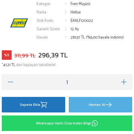
Kategori
Fren Müşürü
Marka
Hellux
Stok Kodu
EAHLF120022
Garanti Süresi
12 Ay
Havale
281,57 TL (%5,00 havale indirimi)
296,39 TL
311,99 TL
%5
*
41,21 TL
den başlayan taksitlerle!
Sepete Ekle
Hemen Al
Whatsapp Hattı Üzerinden Bilgi