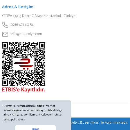
Adres & İletişim
YEDPA 139 İç Kapı: 1C Ataşehir İstanbul - Türkiye
0216 471 40 54
info@e-autolye.com
Hizmet kalitemizi artırmak adına internet
sitemizde çerezler kullanmaktayız. Detaylı bilgi
almak için çerez politikamızı inceleyebilirsiniz.
çerez politikamız
© Tüm hakları saklıdır. Kredi kartı bilgileriniz 256bit SSL sertifikası ile korunmaktadır.
Online Destek
Kapat