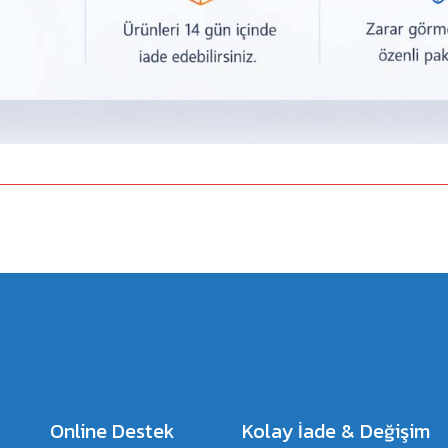
a yetersiz gördüğünüz noktaları öneri formunu kullanarak tarafımıza iletebilirsiniz.
Bu ürüne ilk yorumu siz yapın!
Yorum Yaz
Online Destek
Kolay İade & Değişim