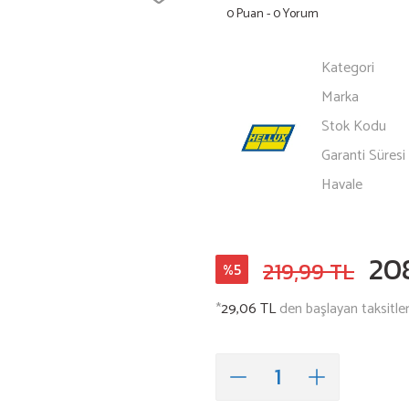
0 Puan - 0 Yorum
Kategori
Marka
Stok Kodu
Garanti Süresi
Havale
20
219,99 TL
%5
*
29,06 TL
den başlayan taksitler