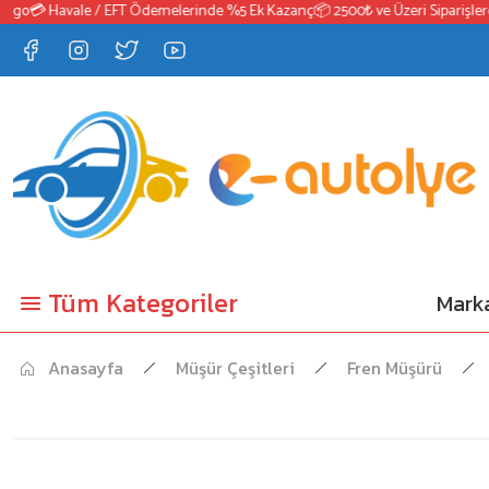
o
💳 Havale / EFT Ödemelerinde %5 Ek Kazanç
📦 2500₺ ve Üzeri Siparişlerde 
Tüm Kategoriler
Marka
Anasayfa
Müşür Çeşitleri
Fren Müşürü