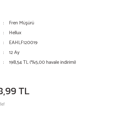
Fren Müşürü
Hellux
EAHLF120019
12 Ay
198,54 TL (%5,00 havale indirimi)
8,99 TL
le!