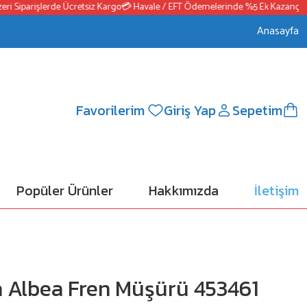
Siparişlerde Ücretsiz Kargo
💳 Havale / EFT Ödemelerinde %5 Ek Kazanç
📦250
Anasayfa
Favorilerim
Giriş Yap
Sepetim
Popüler Ürünler
Hakkımızda
İletişim
ea Albea Fren Müşürü 453461