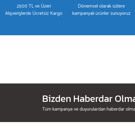
2500 TL ve Üzeri
Dönemsel olarak sizlere
Alışverişlerde Ücretsiz Kargo
kampanyalı ürünler sunuyoruz
Bizden Haberdar Olmak
Tüm kampanya ve duyurulardan haberdar olmak 