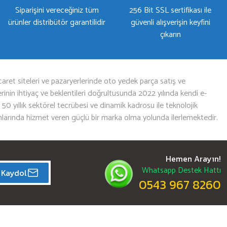
Siparişini vereceğiniz tüm
256 Bit SSL sertifikası ile
ürünler distribütör garantilidir
güvenli alışverişin keyfini
çıkarın
aret siteleri ve pazaryerlerinde oto yedek parça satış ve
nin ihtiyaç ve beklentileri doğrultusunda 2022 yılında kendi e-
n 50 yıllık sektörel tecrübesi ve dinamik kadrosu ile teknolojik
mlarında hizmet veren güçlü bir marka olma yolunda ilerlemektedir.
Hemen Arayın!
Whatsapp Destek Hattı
Kaydol
0543 967 8260