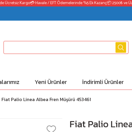
Ücretsiz Kargo
💳 Havale / EFT Ödemelerinde %5 Ek Kazanç
📦 2500₺ ve Üzeri 
larımız
Yeni Ürünler
İndirimli Ürünler
Fiat Palio Linea Albea Fren Müşürü 453461
Fiat Palio Lin