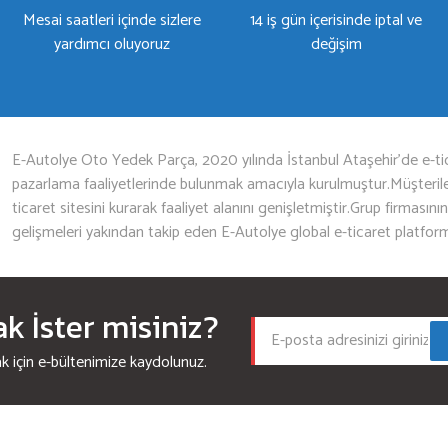
Mesai saatleri içinde sizlere
14 iş gün içerisinde iptal ve
yardımcı oluyoruz
değişim
Gönder
E-Autolye Oto Yedek Parça, 2020 yılında İstanbul Ataşehir’de e-tic
pazarlama faaliyetlerinde bulunmak amacıyla kurulmuştur.Müşterileri
ticaret sitesini kurarak faaliyet alanını genişletmiştir.Grup firmasını
gelişmeleri yakından takip eden E-Autolye global e-ticaret platfor
 İster misiniz?
için e-bültenimize kaydolunuz.