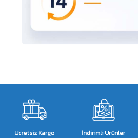
Bu ürünün fiyat bilgisi, resim, ürün açıklamalarında ve diğer konulard
Görüş ve önerileriniz için teşekkür ederiz.
Ürün resmi kalitesiz, bozuk veya görüntülenemiyor.
Ürün açıklamasında eksik bilgiler bulunuyor.
Ürün bilgilerinde hatalar bulunuyor.
Ürün fiyatı diğer sitelerden daha pahalı.
Bu ürüne benzer farklı alternatifler olmalı.
Ücretsiz Kargo
İndirimli Ürünler