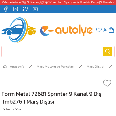
T Ödemelerinde %5 Ek Kazanç
📦 2500₺ ve Üzeri Siparişlerde Ücretsiz Kargo
💳 Havale / E
Anasayfa
Marş Motoru ve Parçaları
Marş Dişlisi
Form Metal 72681 Sprınter 9 Kanal 9 Diş
Tmb276 1 Marş Dişlisi
0 Puan - 0 Yorum