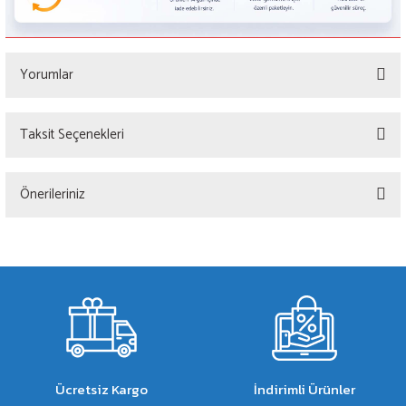
Yorumlar
Taksit Seçenekleri
Bu ürüne ilk yorumu siz yapın!
Önerileriniz
Yorum Yaz
Bu ürünün fiyat bilgisi, resim, ürün açıklamalarında ve diğer konularda yetersiz
gördüğünüz noktaları öneri formunu kullanarak tarafımıza iletebilirsiniz.
Görüş ve önerileriniz için teşekkür ederiz.
Ürün resmi kalitesiz, bozuk veya görüntülenemiyor.
Ürün açıklamasında eksik bilgiler bulunuyor.
Ürün bilgilerinde hatalar bulunuyor.
Ücretsiz Kargo
İndirimli Ürünler
Ürün fiyatı diğer sitelerden daha pahalı.