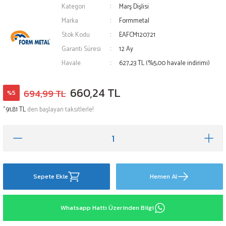
Kategori
Marş Dişlisi
Marka
Formmetal
Stok Kodu
EAFCM120721
Garanti Süresi
12 Ay
Havale
627,23 TL (%5,00 havale indirimi)
660,24 TL
694,99 TL
%5
*
91,81 TL
den başlayan taksitlerle!
Sepete Ekle
Hemen Al
Whatsapp Hattı Üzerinden Bilgi