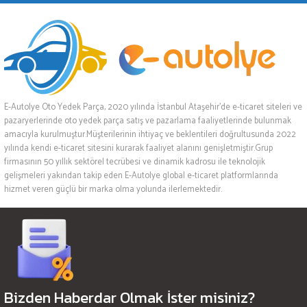
E-Autolye Oto Yedek Parça, 2020 yılında İstanbul Ataşehir’de e-ticaret siteleri ve
pazaryerlerinde oto yedek parça satış ve pazarlama faaliyetlerinde bulunmak
amacıyla kurulmuştur.Müşterilerinin ihtiyaç ve beklentileri doğrultusunda 2022
yılında kendi e-ticaret sitesini kurarak faaliyet alanını genişletmiştir.Grup
firmasının 50 yıllık sektörel tecrübesi ve dinamik kadrosu ile teknolojik
gelişmeleri yakından takip eden E-Autolye global e-ticaret platformlarında
hizmet veren güçlü bir marka olma yolunda ilerlemektedir.
Bizden Haberdar Olmak İster misiniz?