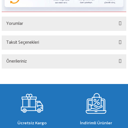
Yorumlar
Taksit Seçenekleri
Bu ürüne ilk yorumu siz yapın!
Önerileriniz
Yorum Yaz
Bu ürünün fiyat bilgisi, resim, ürün açıklamalarında ve diğer konularda yetersiz
gördüğünüz noktaları öneri formunu kullanarak tarafımıza iletebilirsiniz.
Görüş ve önerileriniz için teşekkür ederiz.
Ürün resmi kalitesiz, bozuk veya görüntülenemiyor.
Ürün açıklamasında eksik bilgiler bulunuyor.
Ürün bilgilerinde hatalar bulunuyor.
Ücretsiz Kargo
İndirimli Ürünler
Ürün fiyatı diğer sitelerden daha pahalı.