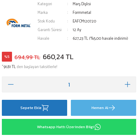
Kategori
Marş Dişlisi
Marka
Formmetal
Stok Kodu
EAFCM120720
Garanti Süresi
12 Ay
Havale
627,23 TL (%5,00 havale indirimi)
660,24 TL
694,99 TL
%5
*
91,81 TL
den başlayan taksitlerle!
Sepete Ekle
Hemen Al
Whatsapp Hattı Üzerinden Bilgi