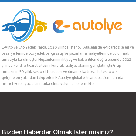
E-Autolye Oto Yedek Parça, 2020 yılında İstanbul Ataşehir’de e-ticaret siteleri ve
pazaryerlerinde oto yedek parça satış ve pazarlama faaliyetlerinde bulunmak
amacıyla kurulmuştur.Müşterilerinin ihtiyaç ve beklentileri doğrultusunda 2022
yılında kendi e-ticaret sitesini kurarak faaliyet alanını genişletmiştir.Grup
firmasının 50 yıllık sektörel tecrübesi ve dinamik kadrosu ile teknolojik
gelişmeleri yakından takip eden E-Autolye global e-ticaret platformlarında
hizmet veren güçlü bir marka olma yolunda ilerlemektedir.
Bizden Haberdar Olmak İster misiniz?