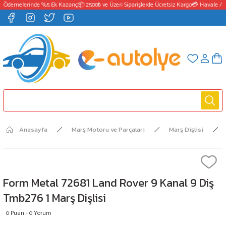
 Ödemelerinde %5 Ek Kazanç
📦 2500₺ ve Üzeri Siparişlerde Ücretsiz Kargo
💳 Havale / E
Anasayfa
Marş Motoru ve Parçaları
Marş Dişlisi
Form Metal 72681 Land Rover 9 Kanal 9 Diş
Tmb276 1 Marş Dişlisi
0 Puan - 0 Yorum