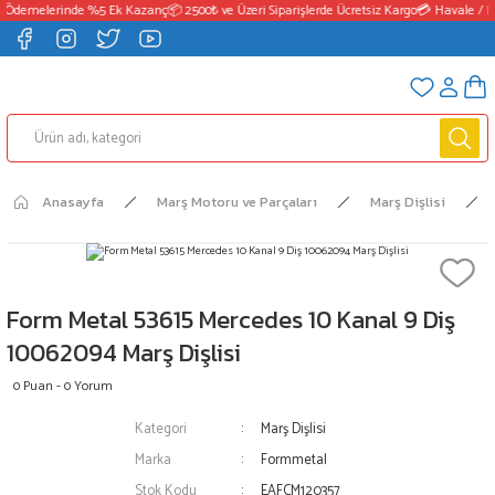
 Ödemelerinde %5 Ek Kazanç
📦 2500₺ ve Üzeri Siparişlerde Ücretsiz Kargo
💳 Havale / E
Anasayfa
Marş Motoru ve Parçaları
Marş Dişlisi
Form Metal 53615 Mercedes 10 Kanal 9 Diş
10062094 Marş Dişlisi
0 Puan - 0 Yorum
Kategori
Marş Dişlisi
Marka
Formmetal
Stok Kodu
EAFCM120357