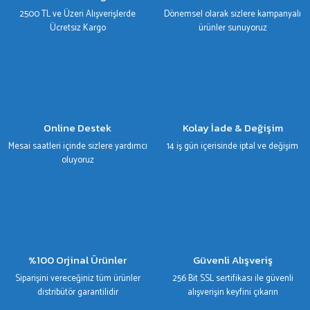
Ürün fiyatı diğer sitelerden daha pahalı.
2500 TL ve Üzeri Alışverişlerde
Dönemsel olarak sizlere kampanyalı
Bu ürüne benzer farklı alternatifler olmalı.
Ücretsiz Kargo
ürünler sunuyoruz
Gönder
Online Destek
Kolay İade & Değişim
Mesai saatleri içinde sizlere yardımcı
14 iş gün içerisinde iptal ve değişim
oluyoruz
%100 Orjinal Ürünler
Güvenli Alışveriş
Siparişini vereceğiniz tüm ürünler
256 Bit SSL sertifikası ile güvenli
distribütör garantilidir
alışverişin keyfini çıkarın