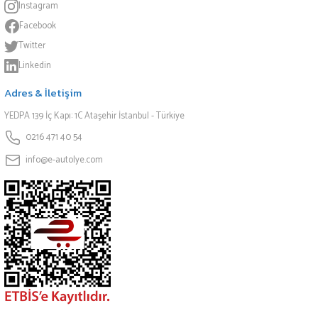
Instagram
Facebook
Twitter
Linkedin
Adres & İletişim
YEDPA 139 İç Kapı: 1C Ataşehir İstanbul - Türkiye
0216 471 40 54
info@e-autolye.com