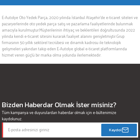
E-Autolye Oto Yedek Parça, 2020 yılında İstanbul Ataşehir’de e-ticaret siteleri ve
pazaryerlerinde oto yedek parça satış ve pazarlama faaliyetlerinde bulunmak
amacıyla kurulmuştur.Müşterilerinin ihtiyaç ve beklentileri doğrultusunda 2022
yılında kendi e-ticaret sitesini kurarak faaliyet alanını genişletmiştir.Grup
firmasının 50 yıllık sektörel tecrübesi ve dinamik kadrosu ile teknolojik
gelişmeleri yakından takip eden E-Autolye global e-ticaret platformlarında
hizmet veren güçlü bir marka olma yolunda ilerlemektedir.
Bizden Haberdar Olmak İster misiniz?
Tüm kampanya ve duyurulardan haberdar olmak için e-bültenimize
kaydolunuz.
Kaydol