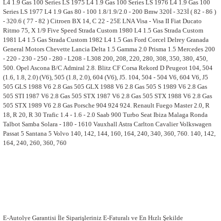
L4 1.9 Gas 100 Series LS 1975 L4 1.9 Gas 100 Series LS 1976 L4 1.9 Gas 100
Series LS 1977 L4 1.9 Gas 80 - 100 1.8/1.9/2.0 - 200 Bmw 320İ - 323İ ( 82 - 86 )
- 320.6 ( 77 - 82 ) Citroen BX 14, C 22 - 25E LNA Visa - Visa II Fiat Ducato
Ritmo 75, X 1/9 Five Speed Strada Custom 1980 L4 1.5 Gas Strada Custom
1981 L4 1.5 Gas Strada Custom 1982 L4 1.5 Gas Ford Corcel Delrey Granada
General Motors Chevette Lancia Delta 1.5 Gamma 2.0 Prisma 1.5 Mercedes 200
- 220 - 230 - 250 - 280 - L208 - L308 200, 208, 220, 280, 308, 350, 380, 450,
500. Opel Ascona B/C Admiral 2.8. Blitz CF Corsa Rekord D Peugeot 104, 504
(1.6, 1.8, 2.0) (V6), 505 (1.8, 2.0), 604 (V6), J5. 104, 504 - 504 V6, 604 V6, J5
505 GLS 1988 V6 2.8 Gas 505 GLX 1988 V6 2.8 Gas 505 S 1989 V6 2.8 Gas
505 STI 1987 V6 2.8 Gas 505 STX 1987 V6 2.8 Gas 505 STX 1988 V6 2.8 Gas
505 STX 1989 V6 2.8 Gas Porsche 904 924 924. Renault Fuego Master 2.0, R
18, R 20, R 30 Trafic 1.4 - 1.6 - 2.0 Saab 900 Turbo Seat Ibiza Malaga Ronda
Talbot Samba Solara - 180 - 1610 Vauxhall Astra Carlton Cavalier Volkswagen
Passat 5 Santana 5 Volvo 140, 142, 144, 160, 164, 240, 340, 360, 760. 140, 142,
164, 240, 260, 360, 760
E-Autolye Garantisi İle Siparişleriniz E-Faturalı ve En Hızlı Şekilde