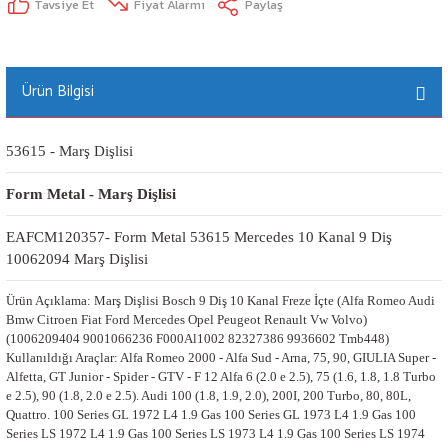
Tavsiye Et
Fiyat Alarmı
Paylaş
Ürün Bilgisi
53615 - Marş Dişlisi
Form Metal - Marş Dişlisi
EAFCM120357- Form Metal 53615 Mercedes 10 Kanal 9 Diş 
10062094 Marş Dişlisi
Ürün Açıklama: Marş Dişlisi Bosch 9 Diş 10 Kanal Freze İçte (Alfa Romeo Audi
Bmw Citroen Fiat Ford Mercedes Opel Peugeot Renault Vw Volvo)
(1006209404 9001066236 F000Al1002 82327386 9936602 Tmb448)
Kullanıldığı Araçlar: Alfa Romeo 2000 - Alfa Sud - Arna, 75, 90, GIULIA Super -
Alfetta, GT Junior - Spider - GTV - F 12 Alfa 6 (2.0 e 2.5), 75 (1.6, 1.8, 1.8 Turbo
e 2.5), 90 (1.8, 2.0 e 2.5). Audi 100 (1.8, 1.9, 2.0), 200I, 200 Turbo, 80, 80L,
Quattro. 100 Series GL 1972 L4 1.9 Gas 100 Series GL 1973 L4 1.9 Gas 100
Series LS 1972 L4 1.9 Gas 100 Series LS 1973 L4 1.9 Gas 100 Series LS 1974