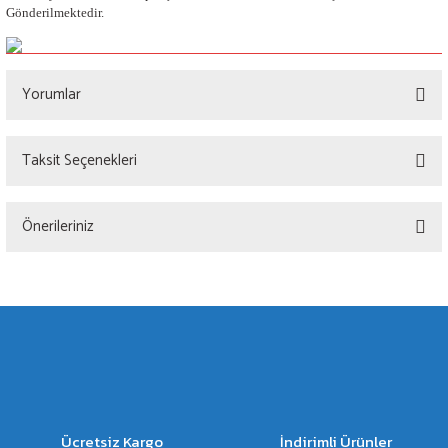
Gönderilmektedir.
Yorumlar
Taksit Seçenekleri
Bu ürüne ilk yorumu siz yapın!
Önerileriniz
Yorum Yaz
Bu ürünün fiyat bilgisi, resim, ürün açıklamalarında ve diğer konularda yetersiz
gördüğünüz noktaları öneri formunu kullanarak tarafımıza iletebilirsiniz.
Görüş ve önerileriniz için teşekkür ederiz.
Ürün resmi kalitesiz, bozuk veya görüntülenemiyor.
Ürün açıklamasında eksik bilgiler bulunuyor.
Ürün bilgilerinde hatalar bulunuyor.
Ücretsiz Kargo
İndirimli Ürünler