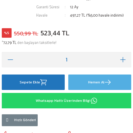
Garanti Süresi
12 Ay
Havale
497,27 TL (%5,00 havale indirimi)
523,44 TL
550,99 TL
%5
*
72,79 TL
den başlayan taksitlerle!
Sepete Ekle
Hemen Al
Whatsapp Hattı Üzerinden Bilgi
Hızlı Gönderi