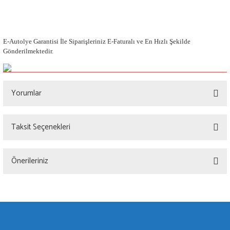
E-Autolye Garantisi İle Siparişleriniz E-Faturalı ve En Hızlı Şekilde
Gönderilmektedir.
Yorumlar
Taksit Seçenekleri
Bu ürüne ilk yorumu siz yapın!
Önerileriniz
Yorum Yaz
Bu ürünün fiyat bilgisi, resim, ürün açıklamalarında ve diğer konularda yetersiz
gördüğünüz noktaları öneri formunu kullanarak tarafımıza iletebilirsiniz.
Görüş ve önerileriniz için teşekkür ederiz.