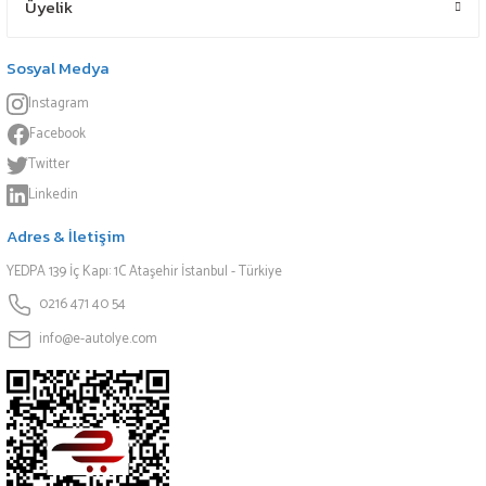
Üyelik
Sosyal Medya
Instagram
Facebook
Twitter
Linkedin
Adres & İletişim
YEDPA 139 İç Kapı: 1C Ataşehir İstanbul - Türkiye
0216 471 40 54
info@e-autolye.com