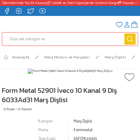
 Ödemelerinde %5 Ek Kazanç
📦 2500₺ ve Üzeri Siparişlerde Ücretsiz Kargo
💳 Havale / E
Anasayfa
Marş Motoru ve Parçaları
Marş Dişlisi
Form Metal 52901 İveco 10 Kanal 9 Diş
6033Ad31 Marş Dişlisi
0 Puan - 0 Yorum
Kategori
Marş Dişlisi
Marka
Formmetal
Stok Kodu
EAFCM120303