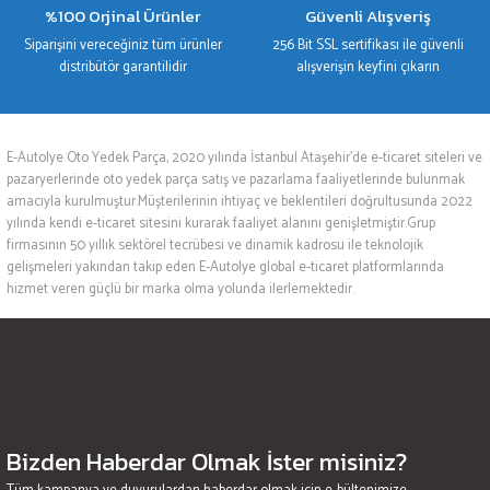
%100 Orjinal Ürünler
Güvenli Alışveriş
Siparişini vereceğiniz tüm ürünler
256 Bit SSL sertifikası ile güvenli
distribütör garantilidir
alışverişin keyfini çıkarın
E-Autolye Oto Yedek Parça, 2020 yılında İstanbul Ataşehir’de e-ticaret siteleri ve
pazaryerlerinde oto yedek parça satış ve pazarlama faaliyetlerinde bulunmak
amacıyla kurulmuştur.Müşterilerinin ihtiyaç ve beklentileri doğrultusunda 2022
yılında kendi e-ticaret sitesini kurarak faaliyet alanını genişletmiştir.Grup
firmasının 50 yıllık sektörel tecrübesi ve dinamik kadrosu ile teknolojik
gelişmeleri yakından takip eden E-Autolye global e-ticaret platformlarında
hizmet veren güçlü bir marka olma yolunda ilerlemektedir.
Bizden Haberdar Olmak İster misiniz?