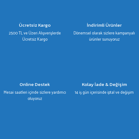
Ürün resmi kalitesiz, bozuk veya görüntülenemiyor.
Ürün açıklamasında eksik bilgiler bulunuyor.
Ürün bilgilerinde hatalar bulunuyor.
Ücretsiz Kargo
İndirimli Ürünler
Ürün fiyatı diğer sitelerden daha pahalı.
2500 TL ve Üzeri Alışverişlerde
Dönemsel olarak sizlere kampanyalı
Bu ürüne benzer farklı alternatifler olmalı.
Ücretsiz Kargo
ürünler sunuyoruz
Gönder
Online Destek
Kolay İade & Değişim
Mesai saatleri içinde sizlere yardımcı
14 iş gün içerisinde iptal ve değişim
oluyoruz