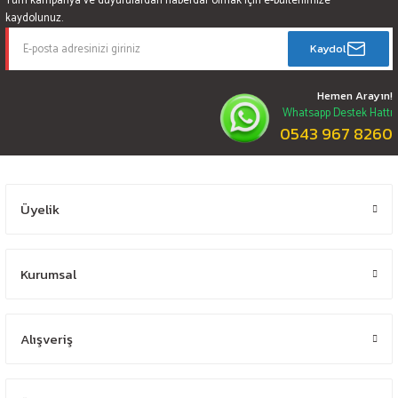
Tüm kampanya ve duyurulardan haberdar olmak için e-bültenimize
kaydolunuz.
Kaydol
Hemen Arayın!
Whatsapp Destek Hattı
0543 967 8260
Üyelik
Kurumsal
Alışveriş