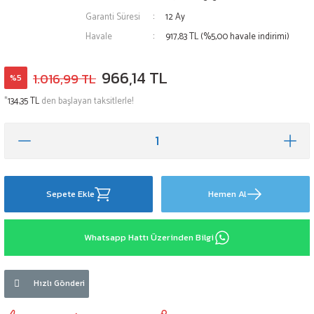
Garanti Süresi
12 Ay
Havale
917,83 TL (%5,00 havale indirimi)
966,14 TL
1.016,99 TL
%5
*
134,35 TL
den başlayan taksitlerle!
Sepete Ekle
Hemen Al
Whatsapp Hattı Üzerinden Bilgi
Hızlı Gönderi